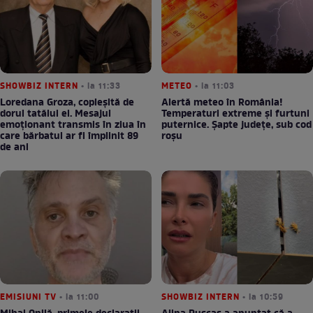
SHOWBIZ INTERN
• la 11:33
METEO
• la 11:03
Loredana Groza, copleșită de
Alertă meteo în România!
dorul tatălui ei. Mesajul
Temperaturi extreme și furtuni
emoționant transmis în ziua în
puternice. Șapte județe, sub cod
care bărbatul ar fi împlinit 89
roșu
de ani
EMISIUNI TV
• la 11:00
SHOWBIZ INTERN
• la 10:59