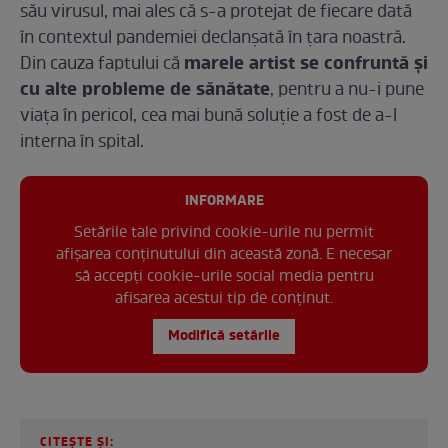
său virusul, mai ales că s-a protejat de fiecare dată
în contextul pandemiei declanșată în țara noastră.
marele artist se confruntă și
Din cauza faptului că
cu alte probleme de sănătate
, pentru a nu-i pune
viața în pericol, cea mai bună soluție a fost de a-l
interna în spital.
INFORMARE
Setările tale privind cookie-urile nu permit
afișarea conținutului din această zonă. E necesar
să accepți cookie-urile social media pentru
afisarea acestui tip de conținut.
Modifică setările
CITEȘTE ȘI: