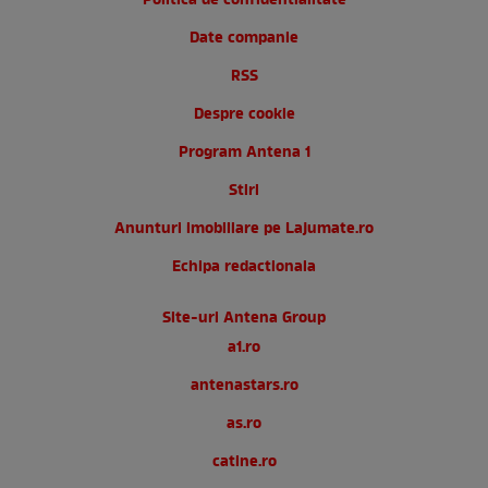
Politica de confidentialitate
Date companie
RSS
Despre cookie
Program Antena 1
Stiri
Anunturi imobiliare pe Lajumate.ro
Echipa redactionala
Site-uri Antena Group
a1.ro
antenastars.ro
as.ro
catine.ro