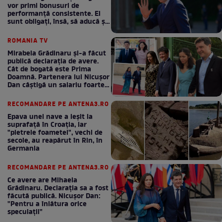
vor primi bonusuri de
performanță consistente. Ei
sunt obligați, însă, să aducă și
bani la bugetul de stat
ROMANIA TV
Mirabela Grădinaru și-a făcut
publică declarația de avere.
Cât de bogată este Prima
Doamnă. Partenera lui Nicușor
Dan câștigă un salariu foarte
bun în fiecare lună!
RECOMANDARE PE ANTENA3.RO
Epava unei nave a ieșit la
suprafață în Croația, iar
"pietrele foametei", vechi de
secole, au reapărut în Rin, în
Germania
RECOMANDARE PE ANTENA3.RO
Ce avere are Mihaela
Grădinaru. Declarația sa a fost
făcută publică. Nicușor Dan:
"Pentru a înlătura orice
speculații"