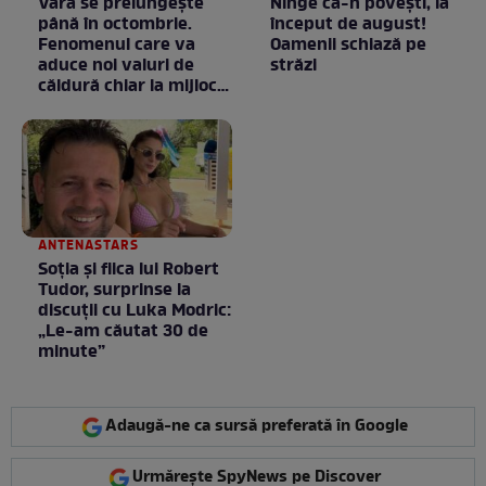
Vara se prelungeşte
Ninge ca-n povești, la
până în octombrie.
început de august!
Fenomenul care va
Oamenii schiază pe
aduce noi valuri de
străzi
căldură chiar la mijlocul
toamnei
ANTENASTARS
Soția și fiica lui Robert
Tudor, surprinse la
discuții cu Luka Modric:
„Le-am căutat 30 de
minute”
Adaugă-ne ca sursă preferată în Google
Urmărește SpyNews pe Discover