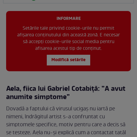
INFORMARE
Setările tale privind cookie-urile nu permit
afișarea conținutului din această zonă. E necesar
să accepți cookie-urile social media pentru
afisarea acestui tip de conținut.
Modifică setările
Aela, fiica lui Gabriel Cotabiță: ”A avut
anumite simptome”
Dovadă a faptului că virusul ucigaș nu iartă pe
nimeni, îndrăgitul artist s-a confruntat cu
simptomele specifice, motiv pentru care a decis să
se testeze. Aela nu-și explică cum a contactat tatăl