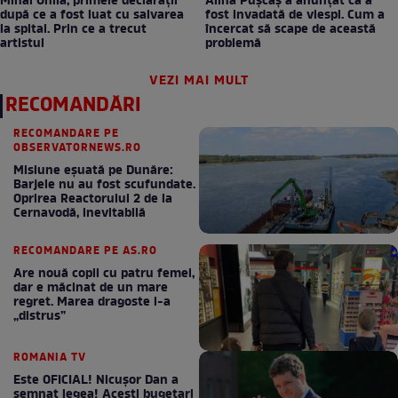
Mihai Onilă, primele declarații
Alina Pușcaș a anunțat că a
după ce a fost luat cu salvarea
fost invadată de viespi. Cum a
la spital. Prin ce a trecut
încercat să scape de această
artistul
problemă
VEZI MAI MULT
RECOMANDĂRI
RECOMANDARE PE
OBSERVATORNEWS.RO
Misiune eșuată pe Dunăre:
Barjele nu au fost scufundate.
Oprirea Reactorului 2 de la
Cernavodă, inevitabilă
RECOMANDARE PE AS.RO
Are nouă copii cu patru femei,
dar e măcinat de un mare
regret. Marea dragoste l-a
„distrus”
ROMANIA TV
Este OFICIAL! Nicușor Dan a
semnat legea! Acești bugetari