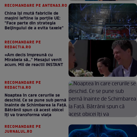
RECOMANDARE PE ANTENA3.RO
China își mută fabricile de
mașini ieftine la porțile UE:
"Face parte din strategia
Beijingului de a evita taxele"
RECOMANDARE PE
REDACTIA.RO
«Am decis împreună cu
Mirabela să..." Mesajul venit
acum. Mii de reactii INSTANT
RECOMANDARE PE
REDACTIA.RO
Noaptea în care cerurile se
deschid. Ce se pune sub pernă
înainte de Schimbarea la Față.
Bătrânii spun că acest obicei
îți va transforma viața
RECOMANDARE PE
JURNALUL.RO