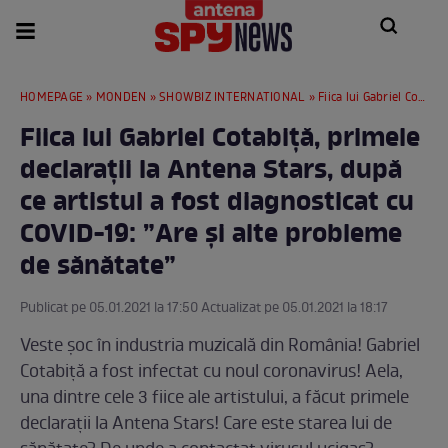
HOMEPAGE
»
MONDEN
»
SHOWBIZ INTERNATIONAL
» Fiica lui Gabriel Cotabiță, primele declarații la Antena Stars, după ce artistul a fost diagnosticat cu COVID-19: ”Are și alte probleme de sănătate”
Fiica lui Gabriel Cotabiță, primele
declarații la Antena Stars, după
ce artistul a fost diagnosticat cu
COVID-19: ”Are și alte probleme
de sănătate”
Publicat pe 05.01.2021 la 17:50 Actualizat pe 05.01.2021 la 18:17
Veste șoc în industria muzicală din România! Gabriel
Cotabiță a fost infectat cu noul coronavirus! Aela,
una dintre cele 3 fiice ale artistului, a făcut primele
declarații la Antena Stars! Care este starea lui de