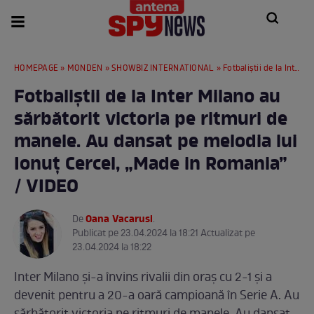
HOMEPAGE
»
MONDEN
»
SHOWBIZ INTERNATIONAL
» Fotbaliștii de la Inter Milano au sărbătorit victoria pe ritmuri de manele. Au dansat pe melodia lui Ionuț Cercel, „Made in Romania” / VIDEO
Fotbaliștii de la Inter Milano au
sărbătorit victoria pe ritmuri de
manele. Au dansat pe melodia lui
Ionuț Cercel, „Made in Romania”
/ VIDEO
Oana Vacarusi
De
.
Publicat pe 23.04.2024 la 18:21 Actualizat pe
23.04.2024 la 18:22
Inter Milano și-a învins rivalii din oraș cu 2-1 și a
devenit pentru a 20-a oară campioană în Serie A. Au