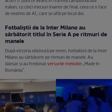
acum 17 puncte avans în fruntea campionatului
italian, cu cinci meciuri înainte de final, ceea ce o face
de neatins de AC, care se află pe locul doi.
Fotbaliștii de la Inter Milano au
sărbătorit titlul în Serie A pe ritmuri de
manele
După victoria obținută pe teren, fotbaliștii de la Inter
Milano au sărbătorit pe ritmuri de manele. Au
dansat și au fredonat
versurile melodiei
„Made în
România”.