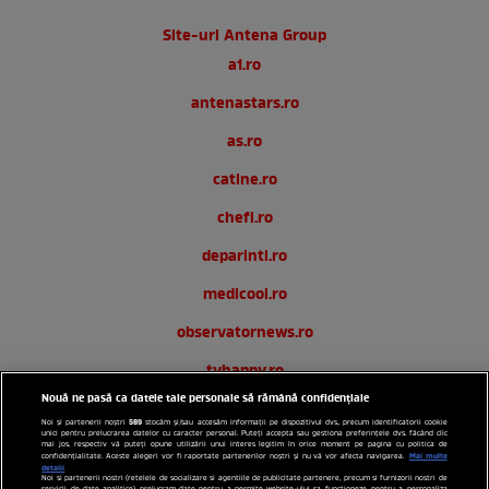
Site-uri Antena Group
a1.ro
antenastars.ro
as.ro
catine.ro
chefi.ro
deparinti.ro
medicool.ro
observatornews.ro
tvhappy.ro
Nouă ne pasă ca datele tale personale să rămână confidențiale
useit.ro
589
Noi și partenerii noștri
stocăm și/sau accesăm informații pe dispozitivul dvs., precum identificatorii cookie
unici pentru prelucrarea datelor cu caracter personal. Puteți accepta sau gestiona preferințele dvs. făcând clic
zutv.ro
mai jos, respectiv vă puteți opune utilizării unui interes legitim în orice moment pe pagina cu politica de
Mai multe
confidențialitate. Aceste alegeri vor fi raportate partenerilor noștri și nu vă vor afecta navigarea.
detalii
Noi si partenerii nostri (retelele de socializare si agentiile de publicitate partenere, precum si furnizorii nostri de
Trends AntenaPLAY