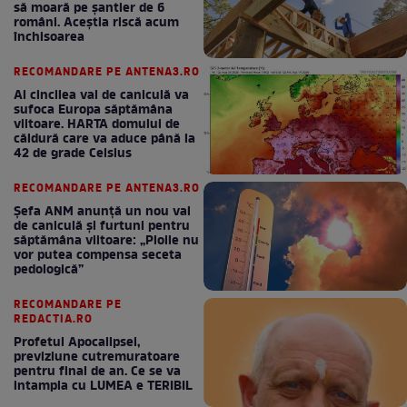
să moară pe şantier de 6
români. Aceștia riscă acum
închisoarea
RECOMANDARE PE ANTENA3.RO
Al cincilea val de caniculă va
sufoca Europa săptămâna
viitoare. HARTA domului de
căldură care va aduce până la
42 de grade Celsius
RECOMANDARE PE ANTENA3.RO
Șefa ANM anunță un nou val
de caniculă și furtuni pentru
săptămâna viitoare: „Ploile nu
vor putea compensa seceta
pedologică”
RECOMANDARE PE
REDACTIA.RO
Profetul Apocalipsei,
previziune cutremuratoare
pentru final de an. Ce se va
intampla cu LUMEA e TERIBIL