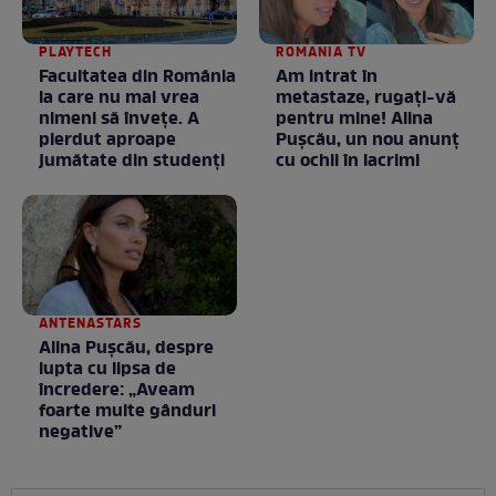
PLAYTECH
ROMANIA TV
Facultatea din România
Am intrat în
la care nu mai vrea
metastaze, rugaţi-vă
nimeni să înveţe. A
pentru mine! Alina
pierdut aproape
Puşcău, un nou anunţ
jumătate din studenţi
cu ochii în lacrimi
ANTENASTARS
Alina Pușcău, despre
lupta cu lipsa de
încredere: „Aveam
foarte multe gânduri
negative”