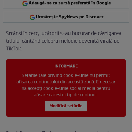
Adaugă-ne ca sursă preferată în Google
Urmărește SpyNews pe Discover
Strânși în cerc, jucătorii s-au bucurat de câștigarea
titlului cântând celebra melodie devenită virală pe
TikTok.
INFORMARE
Setările tale privind cookie-urile nu permit
afișarea conținutului din această zonă. E necesar
să accepți cookie-urile social media pentru
afisarea acestui tip de conținut.
Modifică setările