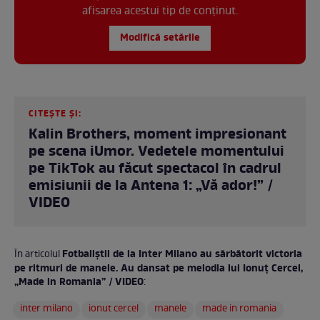
afisarea acestui tip de conținut.
Modifică setările
CITEȘTE ȘI:
Kalin Brothers, moment impresionant
pe scena iUmor. Vedetele momentului
pe TikTok au făcut spectacol în cadrul
emisiunii de la Antena 1: „Vă ador!” /
VIDEO
Fotbaliștii de la Inter Milano au sărbătorit victoria
În articolul
pe ritmuri de manele. Au dansat pe melodia lui Ionuț Cercel,
„Made in Romania” / VIDEO
:
inter milano
ionut cercel
manele
made in romania