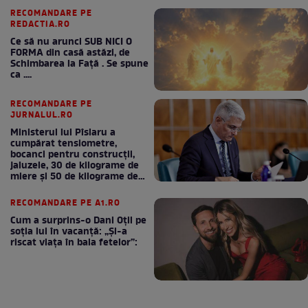
RECOMANDARE PE
REDACTIA.RO
Ce să nu arunci SUB NICI O
FORMA din casă astăzi, de
Schimbarea la Față . Se spune
ca ....
RECOMANDARE PE
JURNALUL.RO
Ministerul lui Pîslaru a
cumpărat tensiometre,
bocanci pentru construcții,
jaluzele, 30 de kilograme de
miere și 50 de kilograme de
cafea
RECOMANDARE PE A1.RO
Cum a surprins-o Dani Oțil pe
soția lui în vacanță: „Și-a
riscat viața în baia fetelor”: