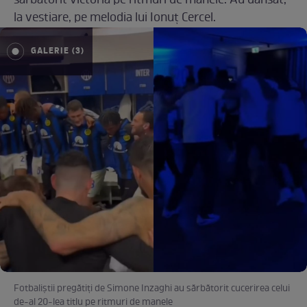
sărbătorit victoria pe ritmuri de manele. Au dansat,
la vestiare, pe melodia lui Ionuț Cercel.
GALERIE (3)
Fotbaliștii pregătiți de Simone Inzaghi au sărbătorit cucerirea celui
de-al 20-lea titlu pe ritmuri de manele