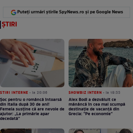
Puteți urmări știrile SpyNews.ro și pe Google News
ȘTIRI
STIRI INTERNE
• la 20:06
SHOWBIZ INTERN
• la 19:55
Șoc pentru o româncă întoarsă
Alex Bodi a dezvăluit ce
din Italia după 30 de ani!
mănâncă în cea mai scumpă
Femeia susține că are nevoie de
destinație de vacanță din
ajutor: „La primărie apar
Grecia: ”Pe economie”
decedată”