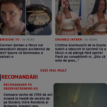
EMISIUNI TV
• la 19:35
SHOWBIZ INTERN
• la 19:04
Carmen Șerban a făcut noi
Cristina Scarlevschi de la Insula
dezvăluiri despre accidentul de
Iubirii a izbucnit în lacrimi! Ce a
ieri! Spune că Dumnezeu a
făcut-o să plângă fără oprire!
salvat-o
Fanii au compătimit-o: „Știu câ
este de greu…”
VEZI MAI MULT
RECOMANDĂRI
RECOMANDARE PE
OBSERVATORNEWS.RO
Comoara veche de 1.700 de ani
scoasă la iveală de seceta de
pe Dunăre, între România şi
Bulgaria. Imagini rare