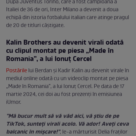
După Juventus Torino, care a fost campioană a
Italiei de 36 de ori, Inter Milano a devenit a doua
echipă din istoria fotbalului italian care atinge pragul
de 20 de titluri câștigate.
Kalin Brothers au devenit virali odată
cu clipul montat pe piesa „Made în
Romania”, a lui Ionuț Cercel
Postările
lui Berdan și Kadir Kalin au devenit virale în
mediul online odată cu un videoclip montat pe piesa
„Made în Romania”, a lui Ionuț Cercel. Pe data de 17
martie 2024, cei doi au fost prezenți în emisiunea
iUmor.
"Mă bucur mult să vă văd aici, vă știu de pe
TikTok, sunteți virali acolo. Vă ador! Aveți ceva
balcanic în mișcare!"
, le-a mărturisit Delia fraților