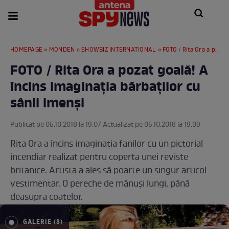
HOMEPAGE
»
MONDEN
»
SHOWBIZ INTERNATIONAL
» FOTO / Rita Ora a pozat goală! A încins imaginaţia bărbaţilor cu sânii imenşi
FOTO / Rita Ora a pozat goală! A
încins imaginaţia bărbaţilor cu
sânii imenşi
Publicat pe 05.10.2018 la 19:07 Actualizat pe 05.10.2018 la 19:09
Rita Ora a încins imaginaţia fanilor cu un pictorial
incendiar realizat pentru coperta unei reviste
britanice. Artista a ales să poarte un singur articol
vestimentar. O pereche de mânuşi lungi, până
deasupra coatelor.
GALERIE (3)