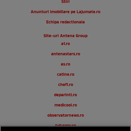
Stiri
Anunturi imobiliare pe Lajumate.ro
Echipa redactionala
Site-uri Antena Group
a1.ro
antenastars.ro
as.ro
catine.ro
chefi.ro
deparinti.ro
medicool.ro
observatornews.ro
tvhappy.ro