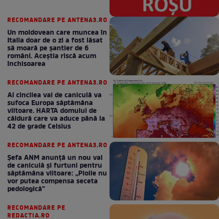
RECOMANDARE PE ANTENA3.RO
Un moldovean care muncea în
Italia doar de o zi a fost lăsat
să moară pe şantier de 6
români. Aceștia riscă acum
închisoarea
RECOMANDARE PE ANTENA3.RO
Al cincilea val de caniculă va
sufoca Europa săptămâna
viitoare. HARTA domului de
căldură care va aduce până la
42 de grade Celsius
RECOMANDARE PE ANTENA3.RO
Șefa ANM anunță un nou val
de caniculă și furtuni pentru
săptămâna viitoare: „Ploile nu
vor putea compensa seceta
pedologică”
RECOMANDARE PE
REDACTIA.RO