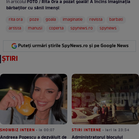
FOTO / Rita Ora a pozat goală! A încins imaginaţia
În articolul
bărbaţilor cu sânii imenşi
:
rita ora
poze
goala
imaginatie
revista
barbati
artista
manusi
coperta
spynews.ro
spynews
Puteți urmări știrile SpyNews.ro și pe Google News
ȘTIRI
SHOWBIZ INTERN
• la 00:07
STIRI INTERNE
• ieri la 23:54
Andreea Popescu a dezvăluit de
Administratorul blocului