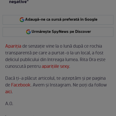
negative”
Adaugă-ne ca sursă preferată în Google
Urmărește SpyNews pe Discover
Apariţia
de senzaţie vine la o lună după ce rochia
transparentă pe care a purtat-o la un local, a fost
deliciul publicului din întreaga lumea. Rita Ora este
cunoscută pentru
apariţiile sexy
.
Dacă ți-a plăcut articolul, te așteptăm și pe pagina
de
Facebook
. Avem și Instagram. Ne poți da follow
aici
.
A.O.