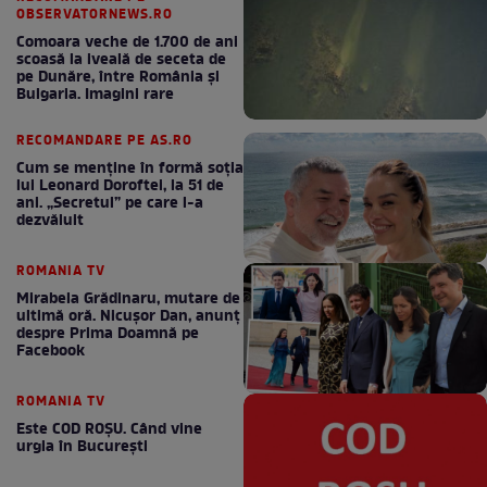
OBSERVATORNEWS.RO
Comoara veche de 1.700 de ani
scoasă la iveală de seceta de
pe Dunăre, între România şi
Bulgaria. Imagini rare
RECOMANDARE PE AS.RO
Cum se menţine în formă soţia
lui Leonard Doroftei, la 51 de
ani. „Secretul” pe care l-a
dezvăluit
ROMANIA TV
Mirabela Grădinaru, mutare de
ultimă oră. Nicuşor Dan, anunţ
despre Prima Doamnă pe
Facebook
ROMANIA TV
Este COD ROŞU. Când vine
urgia în Bucureşti