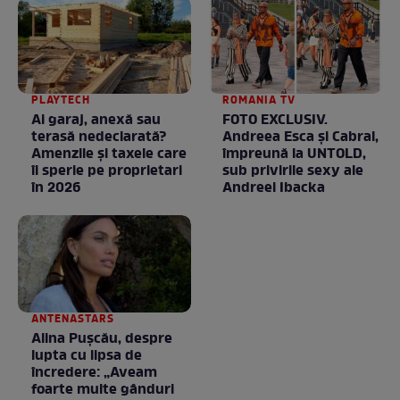
PLAYTECH
ROMANIA TV
Ai garaj, anexă sau
FOTO EXCLUSIV.
terasă nedeclarată?
Andreea Esca şi Cabral,
Amenzile și taxele care
împreună la UNTOLD,
îi sperie pe proprietari
sub privirile sexy ale
în 2026
Andreei Ibacka
ANTENASTARS
Alina Pușcău, despre
lupta cu lipsa de
încredere: „Aveam
foarte multe gânduri