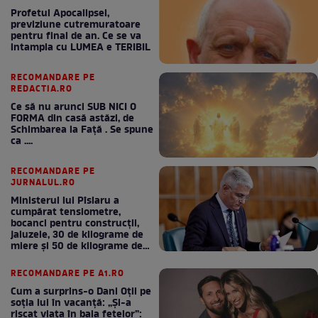
Profetul Apocalipsei,
previziune cutremuratoare
pentru final de an. Ce se va
intampla cu LUMEA e TERIBIL
RECOMANDARE PE
REDACTIA.RO
Ce să nu arunci SUB NICI O
FORMA din casă astăzi, de
Schimbarea la Față . Se spune
ca ....
RECOMANDARE PE
JURNALUL.RO
Ministerul lui Pîslaru a
cumpărat tensiometre,
bocanci pentru construcții,
jaluzele, 30 de kilograme de
miere și 50 de kilograme de
cafea
RECOMANDARE PE A1.RO
Cum a surprins-o Dani Oțil pe
soția lui în vacanță: „Și-a
riscat viața în baia fetelor”: