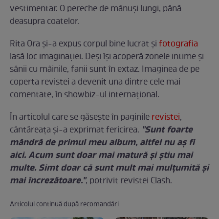
vestimentar. O pereche de mânuşi lungi, până
deasupra coatelor.
Rita Ora şi-a expus corpul bine lucrat şi
fotografia
lasă loc imaginaţiei. Deşi îşi acoperă zonele intime şi
sânii cu mâinile, fanii sunt în extaz. Imaginea de pe
coperta revistei a devenit una dintre cele mai
comentate, în showbiz-ul internaţional.
În articolul care se găseşte în paginile
revistei
,
"Sunt foarte
cântăreaţa şi-a exprimat fericirea.
mândră de primul meu album, altfel nu aş fi
aici. Acum sunt doar mai matură şi ştiu mai
multe. Simt doar că sunt mult mai mulţumită şi
mai încrezătoare."
, potrivit revistei Clash.
Articolul continuă după recomandări