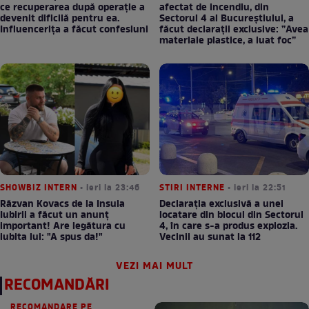
ce recuperarea după operație a
afectat de incendiu, din
devenit dificilă pentru ea.
Sectorul 4 al Bucureștiului, a
Influencerița a făcut confesiuni
făcut declarații exclusive: ”Avea
materiale plastice, a luat foc”
SHOWBIZ INTERN
• ieri la 23:46
STIRI INTERNE
• ieri la 22:51
Răzvan Kovacs de la Insula
Declarația exclusivă a unei
Iubirii a făcut un anunț
locatare din blocul din Sectorul
important! Are legătura cu
4, în care s-a produs explozia.
iubita lui: "A spus da!"
Vecinii au sunat la 112
VEZI MAI MULT
RECOMANDĂRI
RECOMANDARE PE