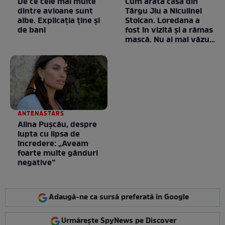
De ce cele mai multe
Cum arată casa din
dintre avioane sunt
Târgu Jiu a Niculinei
albe. Explicația ține și
Stoican. Loredana a
de bani
fost în vizită și a rămas
mască. Nu ai mai văzut
la nimeni așa ceva:
Fără cuvinte / VIDEO
ANTENASTARS
Alina Pușcău, despre
lupta cu lipsa de
încredere: „Aveam
foarte multe gânduri
negative”
Adaugă-ne ca sursă preferată în Google
Urmărește SpyNews pe Discover