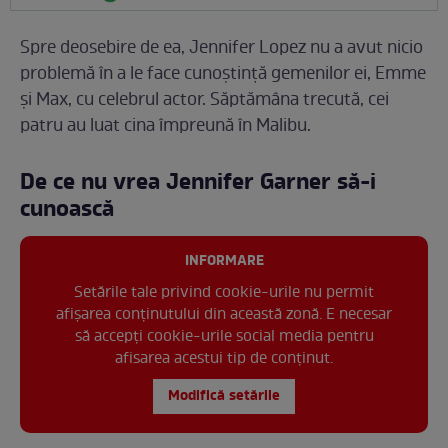
Spre deosebire de ea, Jennifer Lopez nu a avut nicio
problemă în a le face cunoștință gemenilor ei, Emme
și Max, cu celebrul actor. Săptămâna trecută, cei
patru au luat cina împreună în Malibu.
De ce nu vrea Jennifer Garner să-i
cunoască
INFORMARE
Setările tale privind cookie-urile nu permit
afișarea conținutului din această zonă. E necesar
să accepți cookie-urile social media pentru
afisarea acestui tip de conținut.
Modifică setările