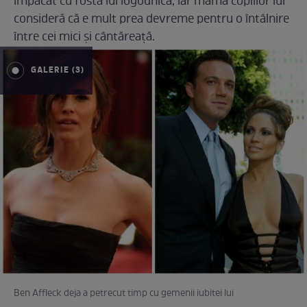
împăcat cu fosta lui logodnică, iar mama copiilor lui
consideră că e mult prea devreme pentru o întâlnire
între cei mici și cântăreață.
GALERIE (3)
Ben Affleck deja a petrecut timp cu gemenii iubitei lui