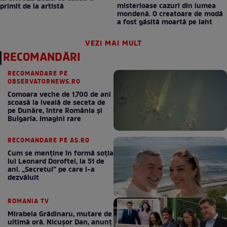
misterioase cazuri din lumea
primit de la artistă
mondenă. O creatoare de modă
a fost găsită moartă pe iaht
VEZI MAI MULT
RECOMANDĂRI
RECOMANDARE PE
OBSERVATORNEWS.RO
Comoara veche de 1.700 de ani
scoasă la iveală de seceta de
pe Dunăre, între România şi
Bulgaria. Imagini rare
RECOMANDARE PE AS.RO
Cum se menţine în formă soţia
lui Leonard Doroftei, la 51 de
ani. „Secretul” pe care l-a
dezvăluit
ROMANIA TV
Mirabela Grădinaru, mutare de
ultimă oră. Nicuşor Dan, anunţ