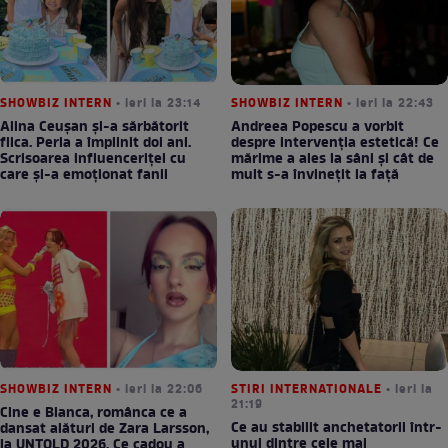
SHOWBIZ INTERN
• ieri la 23:14
SHOWBIZ INTERN
• ieri la 22:43
Alina Ceușan și-a sărbătorit
Andreea Popescu a vorbit
fiica. Perla a împlinit doi ani.
despre intervenția estetică! Ce
Scrisoarea influenceriței cu
mărime a ales la sâni și cât de
care și-a emoționat fanii
mult s-a învinețit la față
SHOWBIZ INTERN
• ieri la 22:06
STIRI INTERNATIONALE
• ieri la
21:19
Cine e Bianca, românca ce a
Ce au stabilit anchetatorii într-
dansat alături de Zara Larsson,
unul dintre cele mai
la UNTOLD 2026. Ce cadou a