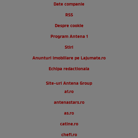
Date companie
RSS
Despre cookie
Program Antena 1
Stiri
Anunturi imobiliare pe Lajumate.ro
Echipa redactionala
Site-uri Antena Group
a1.ro
antenastars.ro
as.ro
catine.ro
chefi.ro