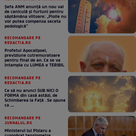
Șefa ANM anunță un nou val
de caniculă și furtuni pentru
săptămâna viitoare: „Ploile nu
vor putea compensa seceta
pedologică”
RECOMANDARE PE
REDACTIA.RO
Profetul Apocalipsei,
previziune cutremuratoare
pentru final de an. Ce se va
intampla cu LUMEA e TERIBIL
RECOMANDARE PE
REDACTIA.RO
Ce să nu arunci SUB NICI O
FORMA din casă astăzi, de
Schimbarea la Față . Se spune
ca ....
RECOMANDARE PE
JURNALUL.RO
Ministerul lui Pîslaru a
cumpărat tensiometre,