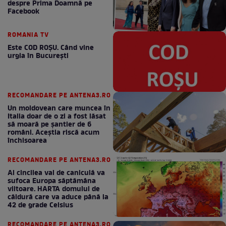
despre Prima Doamnă pe
Facebook
ROMANIA TV
Este COD ROŞU. Când vine
urgia în Bucureşti
RECOMANDARE PE ANTENA3.RO
Un moldovean care muncea în
Italia doar de o zi a fost lăsat
să moară pe şantier de 6
români. Aceștia riscă acum
închisoarea
RECOMANDARE PE ANTENA3.RO
Al cincilea val de caniculă va
sufoca Europa săptămâna
viitoare. HARTA domului de
căldură care va aduce până la
42 de grade Celsius
RECOMANDARE PE ANTENA3.RO