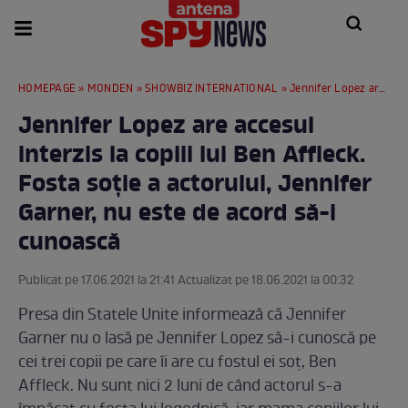
HOMEPAGE
»
MONDEN
»
SHOWBIZ INTERNATIONAL
» Jennifer Lopez are accesul interzis la copiii lui Ben Affleck. Fosta soție a actorului, Jennifer Garner, nu este de acord să-i cunoască
Jennifer Lopez are accesul
interzis la copiii lui Ben Affleck.
Fosta soție a actorului, Jennifer
Garner, nu este de acord să-i
cunoască
Publicat pe 17.06.2021 la 21:41 Actualizat pe 18.06.2021 la 00:32
Presa din Statele Unite informează că Jennifer
Garner nu o lasă pe Jennifer Lopez să-i cunoscă pe
cei trei copii pe care îi are cu fostul ei soț, Ben
Affleck. Nu sunt nici 2 luni de când actorul s-a