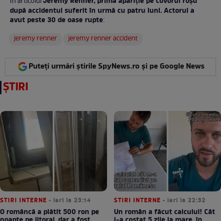
Jeremy Renner, prima apariție pe covorul roșu
În articolul
după accidentul suferit în urmă cu patru luni. Actorul a
avut peste 30 de oase rupte
:
jeremy renner
jeremy renner accident
Puteți urmări știrile SpyNews.ro și pe Google News
ȘTIRI
STIRI INTERNE
• ieri la 23:14
STIRI INTERNE
• ieri la 22:32
O româncă a plătit 500 ron pe
Un român a făcut calculul! Cât
noapte pe litoral, dar a fost
l-a costat 5 zile la mare, în