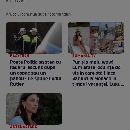
ani, Ava.
Articolul continuă după recomandări
PLAYTECH
ROMANIA TV
Poate Poliția să stea cu
Pur și simplu wow!
radarul ascuns după
Cum arată locuința de
un copac sau un
vis în care stă Ilinca
panou? Ce spune Codul
Vandici la Monaco în
Rutier
timpul vacanței. Luxul
e în starea lui pură.
Totul arată ca în filme!
/ GALERIE FOTO
ANTENASTARS