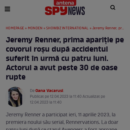
HOMEPAGE
»
MONDEN
»
SHOWBIZ INTERNATIONAL
» Jeremy Renner, prima apariție pe covorul roșu după accidentul suferit în urmă cu patru luni. Actorul a avut peste 30 de oase rupte
Jeremy Renner, prima apariție pe
covorul roșu după accidentul
suferit în urmă cu patru luni.
Actorul a avut peste 30 de oase
rupte
Oana Vacarusi
De
.
Publicat pe 12.04.2023 la 11:40 Actualizat pe
12.04.2023 la 11:40
Jeremy Renner a participat ieri, 11 aprilie 2023, la
premiera noului său serial, Rennervations. La doar