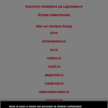
Anunturi imobiliare pe Lajumate.ro
Echipa redactionala
Site-uri Antena Group
a1.ro
antenastars.ro
as.ro
catine.ro
chefi.ro
deparinti.ro
medicool.ro
observatornews.ro
tvhappy.ro
Nouă ne pasă ca datele tale personale să rămână confidențiale