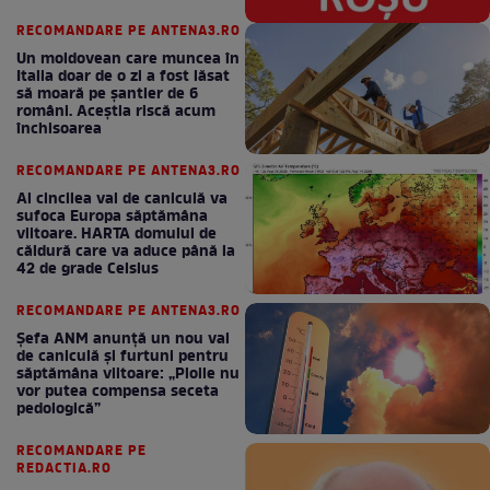
RECOMANDARE PE ANTENA3.RO
Un moldovean care muncea în
Italia doar de o zi a fost lăsat
să moară pe şantier de 6
români. Aceștia riscă acum
închisoarea
RECOMANDARE PE ANTENA3.RO
Al cincilea val de caniculă va
sufoca Europa săptămâna
viitoare. HARTA domului de
căldură care va aduce până la
42 de grade Celsius
RECOMANDARE PE ANTENA3.RO
Șefa ANM anunță un nou val
de caniculă și furtuni pentru
săptămâna viitoare: „Ploile nu
vor putea compensa seceta
pedologică”
RECOMANDARE PE
REDACTIA.RO