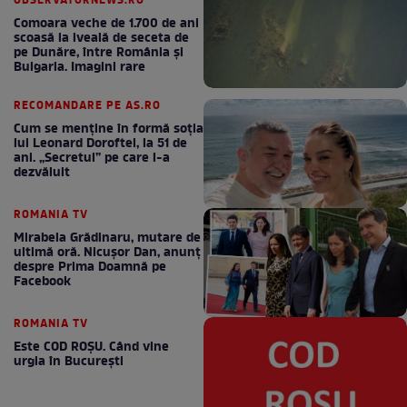
OBSERVATORNEWS.RO
Comoara veche de 1.700 de ani
scoasă la iveală de seceta de
pe Dunăre, între România şi
Bulgaria. Imagini rare
RECOMANDARE PE AS.RO
Cum se menţine în formă soţia
lui Leonard Doroftei, la 51 de
ani. „Secretul” pe care l-a
dezvăluit
ROMANIA TV
Mirabela Grădinaru, mutare de
ultimă oră. Nicuşor Dan, anunţ
despre Prima Doamnă pe
Facebook
ROMANIA TV
Este COD ROŞU. Când vine
urgia în Bucureşti