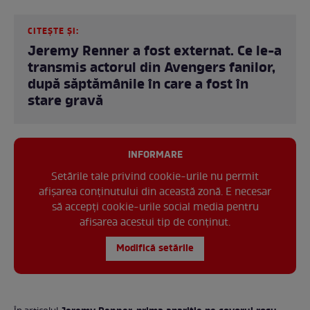
CITEȘTE ȘI:
Jeremy Renner a fost externat. Ce le-a
transmis actorul din Avengers fanilor,
după săptămânile în care a fost în
stare gravă
INFORMARE
Setările tale privind cookie-urile nu permit
afișarea conținutului din această zonă. E necesar
să accepți cookie-urile social media pentru
afisarea acestui tip de conținut.
Modifică setările