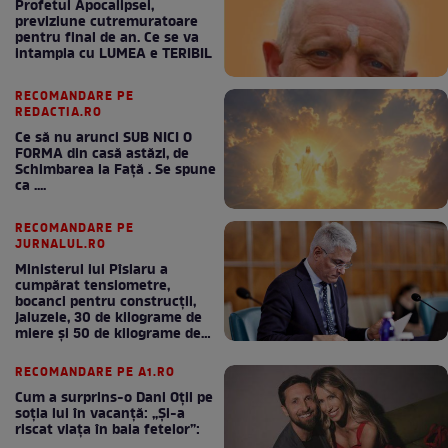
Profetul Apocalipsei,
previziune cutremuratoare
pentru final de an. Ce se va
intampla cu LUMEA e TERIBIL
RECOMANDARE PE
REDACTIA.RO
Ce să nu arunci SUB NICI O
FORMA din casă astăzi, de
Schimbarea la Față . Se spune
ca ....
RECOMANDARE PE
JURNALUL.RO
Ministerul lui Pîslaru a
cumpărat tensiometre,
bocanci pentru construcții,
jaluzele, 30 de kilograme de
miere și 50 de kilograme de
cafea
RECOMANDARE PE A1.RO
Cum a surprins-o Dani Oțil pe
soția lui în vacanță: „Și-a
riscat viața în baia fetelor”: