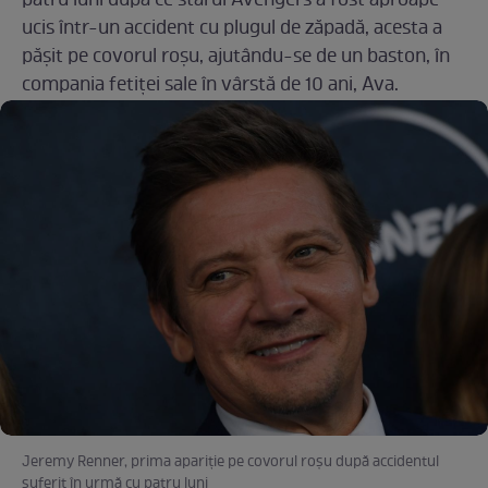
patru luni după ce starul Avengers a fost aproape
ucis într-un accident cu plugul de zăpadă, acesta a
pășit pe covorul roșu, ajutându-se de un baston, în
compania fetiței sale în vârstă de 10 ani, Ava.
Jeremy Renner, prima apariție pe covorul roșu după accidentul
suferit în urmă cu patru luni