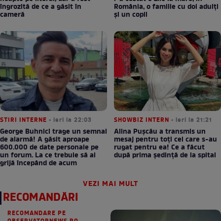
îngrozită de ce a găsit în
România, o familie cu doi adulți
cameră
și un copil
STIRI INTERNE
• ieri la 22:03
SHOWBIZ INTERN
• ieri la 21:21
George Buhnici trage un semnal
Alina Pușcău a transmis un
de alarmă! A găsit aproape
mesaj pentru toți cei care s-au
600.000 de date personale pe
rugat pentru ea! Ce a făcut
un forum. La ce trebuie să ai
după prima ședință de la spital
grijă începând de acum
VEZI MAI MULT
RECOMANDĂRI
RECOMANDARE PE