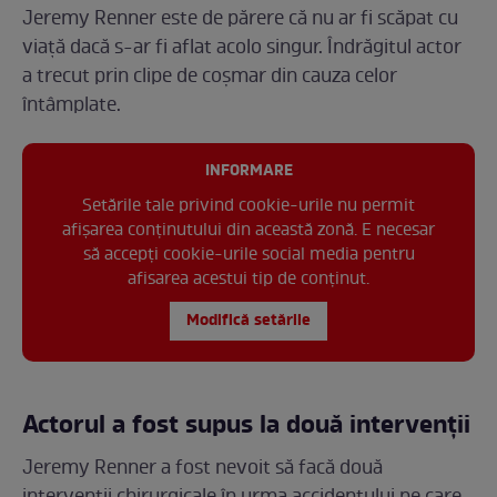
Jeremy Renner este de părere că nu ar fi scăpat cu
viață dacă s-ar fi aflat acolo singur. Îndrăgitul actor
a trecut prin clipe de coșmar din cauza celor
întâmplate.
INFORMARE
Setările tale privind cookie-urile nu permit
afișarea conținutului din această zonă. E necesar
să accepți cookie-urile social media pentru
afisarea acestui tip de conținut.
Modifică setările
Actorul a fost supus la două intervenții
Jeremy Renner a fost nevoit să facă două