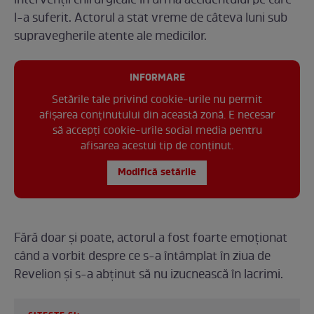
intervenții chirurgicale în urma accidentului pe care
l-a suferit. Actorul a stat vreme de câteva luni sub
supravegherile atente ale medicilor.
INFORMARE
Setările tale privind cookie-urile nu permit
afișarea conținutului din această zonă. E necesar
să accepți cookie-urile social media pentru
afisarea acestui tip de conținut.
Modifică setările
Fără doar și poate, actorul a fost foarte emoționat
când a vorbit despre ce s-a întâmplat în ziua de
Revelion și s-a abținut să nu izucnească în lacrimi.