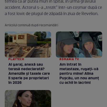
temea că ar putea muri în spital, în urma gravului
accident. Actorul s-a „trezit” într-un coșmar după ce
a fost lovit de plugul de zăpadă în ziua de Revelion.
Articolul continuă după recomandări
PLAYTECH
ROMANIA TV
Ai garaj, anexă sau
Am intrat în
terasă nedeclarată?
metastaze, rugaţi-vă
Amenzile și taxele care
pentru mine! Alina
îi sperie pe proprietari
Puşcău, un nou anunţ
în 2026
cu ochii în lacrimi