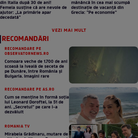
din Italia după 30 de ani!
mănâncă în cea mai scumpă
Femeia susține că are nevoie de
destinație de vacanță din
ajutor: „La primărie apar
Grecia: ”Pe economie”
decedată”
VEZI MAI MULT
RECOMANDĂRI
RECOMANDARE PE
OBSERVATORNEWS.RO
Comoara veche de 1.700 de ani
scoasă la iveală de seceta de
pe Dunăre, între România şi
Bulgaria. Imagini rare
RECOMANDARE PE AS.RO
Cum se menţine în formă soţia
lui Leonard Doroftei, la 51 de
ani. „Secretul” pe care l-a
dezvăluit
ROMANIA TV
Mirabela Grădinaru, mutare de