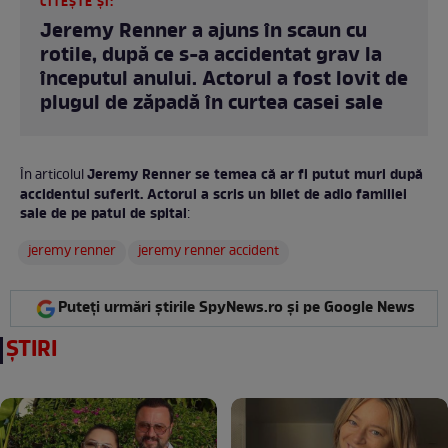
CITEȘTE ȘI:
Jeremy Renner a ajuns în scaun cu
rotile, după ce s-a accidentat grav la
începutul anului. Actorul a fost lovit de
plugul de zăpadă în curtea casei sale
Jeremy Renner se temea că ar fi putut muri după
În articolul
accidentul suferit. Actorul a scris un bilet de adio familiei
sale de pe patul de spital
:
jeremy renner
jeremy renner accident
Puteți urmări știrile SpyNews.ro și pe Google News
ȘTIRI