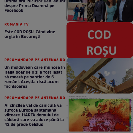
ultimă oră. Nicuşor Dan, anunţ
despre Prima Doamnă pe
Facebook
ROMANIA TV
Este COD ROŞU. Când vine
urgia în Bucureşti
RECOMANDARE PE ANTENA3.RO
Un moldovean care muncea în
Italia doar de o zi a fost lăsat
să moară pe şantier de 6
români. Aceștia riscă acum
închisoarea
RECOMANDARE PE ANTENA3.RO
Al cincilea val de caniculă va
sufoca Europa săptămâna
viitoare. HARTA domului de
căldură care va aduce până la
42 de grade Celsius