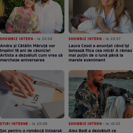
SHOWBIZ INTERN
• la 20:39
SHOWBIZ INTERN
• la 20:37
Andra și Cătălin Măruță vor
Laura Cosoi a anunțat când își
împlini 18 ani de căsnicie!
botează fiica cea mică! A rămas
Artista a dezvăluit cum vrea să
mai puțin de o lună până la
marcheze aniversarea
marele eveniment
STIRI INTERNE
• la 20:06
SHOWBIZ INTERN
• la 19:55
Șoc pentru o româncă întoarsă
Alex Bodi a dezvăluit ce