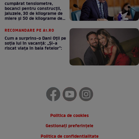
cumpărat tensiometre,
bocanci pentru construcții,
jaluzele, 30 de kilograme de
miere și 50 de kilograme de
cafea
RECOMANDARE PE A1.RO
Cum a surprins-o Dani Oțil pe
soția lui în vacanță: „Și-a
riscat viața în baia fetelor”:
Politica de cookies
Gestionați preferințele
Politica de confidentialitate