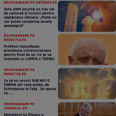
RECOMANDARE PE ANTENA3.RO
Șefa ANM anunță un nou val
de caniculă și furtuni pentru
săptămâna viitoare: „Ploile nu
vor putea compensa seceta
pedologică”
RECOMANDARE PE
REDACTIA.RO
Profetul Apocalipsei,
previziune cutremuratoare
pentru final de an. Ce se va
intampla cu LUMEA e TERIBIL
RECOMANDARE PE
REDACTIA.RO
Ce să nu arunci SUB NICI O
FORMA din casă astăzi, de
Schimbarea la Față . Se spune
ca ....
RECOMANDARE PE
JURNALUL.RO
Ministerul lui Pîslaru a