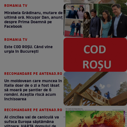
ROMANIA TV
Mirabela Grădinaru, mutare de
ultimă oră. Nicuşor Dan, anunţ
despre Prima Doamnă pe
Facebook
ROMANIA TV
Este COD ROŞU. Când vine
urgia în Bucureşti
RECOMANDARE PE ANTENA3.RO
Un moldovean care muncea în
Italia doar de o zi a fost lăsat
să moară pe şantier de 6
români. Aceștia riscă acum
închisoarea
RECOMANDARE PE ANTENA3.RO
Al cincilea val de caniculă va
sufoca Europa săptămâna
viitoare. HARTA domului de