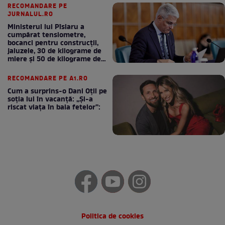
RECOMANDARE PE
JURNALUL.RO
Ministerul lui Pîslaru a
cumpărat tensiometre,
bocanci pentru construcții,
jaluzele, 30 de kilograme de
miere și 50 de kilograme de
cafea
RECOMANDARE PE A1.RO
Cum a surprins-o Dani Oțil pe
soția lui în vacanță: „Și-a
riscat viața în baia fetelor”:
Politica de cookies