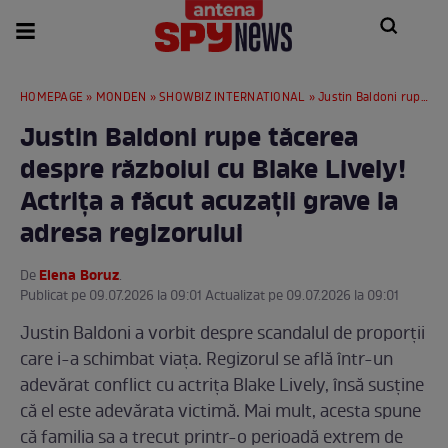
HOMEPAGE
»
MONDEN
»
SHOWBIZ INTERNATIONAL
» Justin Baldoni rupe tăcerea despre războiul cu Blake Lively! Actrița a făcut acuzații grave la adresa regizorului
Justin Baldoni rupe tăcerea
despre războiul cu Blake Lively!
Actrița a făcut acuzații grave la
adresa regizorului
Elena Boruz
De
.
Publicat pe 09.07.2026 la 09:01 Actualizat pe 09.07.2026 la 09:01
Justin Baldoni a vorbit despre scandalul de proporții
care i-a schimbat viața. Regizorul se află într-un
adevărat conflict cu actrița Blake Lively, însă susține
că el este adevărata victimă. Mai mult, acesta spune
că familia sa a trecut printr-o perioadă extrem de