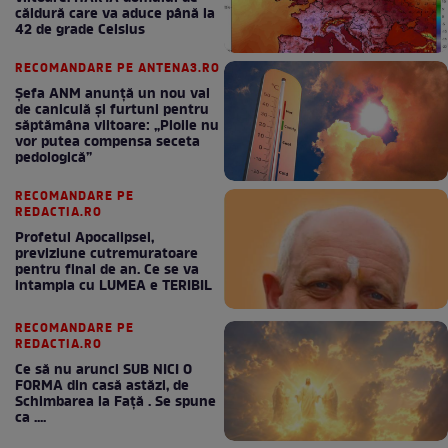
căldură care va aduce până la
42 de grade Celsius
RECOMANDARE PE ANTENA3.RO
Șefa ANM anunță un nou val
de caniculă și furtuni pentru
săptămâna viitoare: „Ploile nu
vor putea compensa seceta
pedologică”
RECOMANDARE PE
REDACTIA.RO
Profetul Apocalipsei,
previziune cutremuratoare
pentru final de an. Ce se va
intampla cu LUMEA e TERIBIL
RECOMANDARE PE
REDACTIA.RO
Ce să nu arunci SUB NICI O
FORMA din casă astăzi, de
Schimbarea la Față . Se spune
ca ....