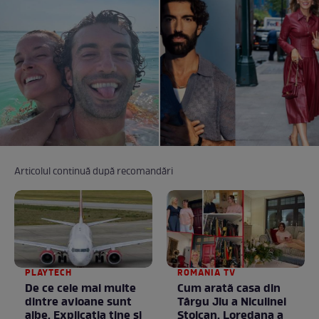
Articolul continuă după recomandări
PLAYTECH
ROMANIA TV
De ce cele mai multe
Cum arată casa din
dintre avioane sunt
Târgu Jiu a Niculinei
albe. Explicația ține și
Stoican. Loredana a