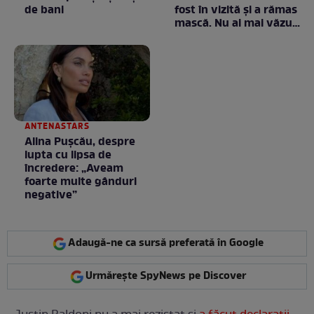
de bani
fost în vizită și a rămas
mască. Nu ai mai văzut
la nimeni așa ceva:
Fără cuvinte / VIDEO
ANTENASTARS
Alina Pușcău, despre
lupta cu lipsa de
încredere: „Aveam
foarte multe gânduri
negative”
Adaugă-ne ca sursă preferată în Google
Urmărește SpyNews pe Discover