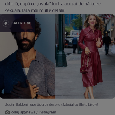
dificilă, după ce „rivala” lui l-a acuzat de hărțuire
sexuală. Iată mai multe detalii!
GALERIE (3)
Justin Baldoni rupe tăcerea despre războiul cu Blake Lively!
colaj spynews / Instagram