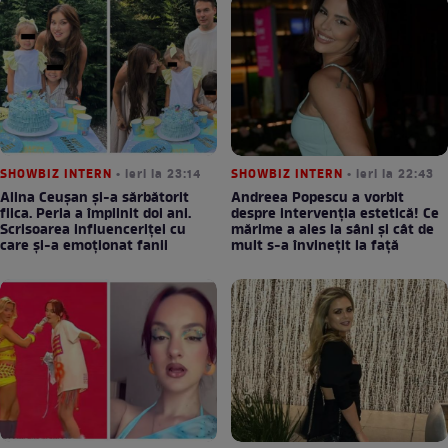
SHOWBIZ INTERN
• ieri la 23:14
SHOWBIZ INTERN
• ieri la 22:43
Alina Ceușan și-a sărbătorit
Andreea Popescu a vorbit
fiica. Perla a împlinit doi ani.
despre intervenția estetică! Ce
Scrisoarea influenceriței cu
mărime a ales la sâni și cât de
care și-a emoționat fanii
mult s-a învinețit la față