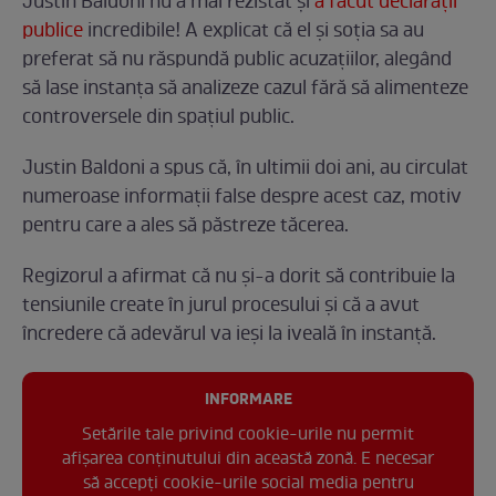
Justin Baldoni nu a mai rezistat și
a făcut declarații
publice
incredibile! A explicat că el și soția sa au
preferat să nu răspundă public acuzațiilor, alegând
să lase instanța să analizeze cazul fără să alimenteze
controversele din spațiul public.
Justin Baldoni a spus că, în ultimii doi ani, au circulat
numeroase informații false despre acest caz, motiv
pentru care a ales să păstreze tăcerea.
Regizorul a afirmat că nu și-a dorit să contribuie la
tensiunile create în jurul procesului și că a avut
încredere că adevărul va ieși la iveală în instanță.
INFORMARE
Setările tale privind cookie-urile nu permit
afișarea conținutului din această zonă. E necesar
să accepți cookie-urile social media pentru