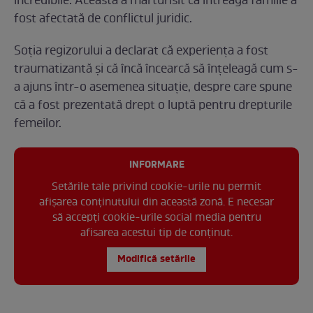
incredibile. Aceasta a mărturisit că întreaga familie a
fost afectată de conflictul juridic.
Soția regizorului a declarat că experiența a fost
traumatizantă și că încă încearcă să înțeleagă cum s-
a ajuns într-o asemenea situație, despre care spune
că a fost prezentată drept o luptă pentru drepturile
femeilor.
INFORMARE
Setările tale privind cookie-urile nu permit
afișarea conținutului din această zonă. E necesar
să accepți cookie-urile social media pentru
afisarea acestui tip de conținut.
Modifică setările