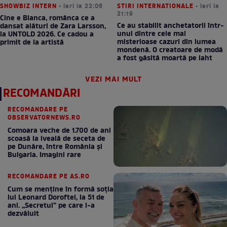
SHOWBIZ INTERN
• ieri la 22:06
STIRI INTERNATIONALE
• ieri la
21:19
Cine e Bianca, românca ce a
Ce au stabilit anchetatorii într-
dansat alături de Zara Larsson,
unul dintre cele mai
la UNTOLD 2026. Ce cadou a
misterioase cazuri din lumea
primit de la artistă
mondenă. O creatoare de modă
a fost găsită moartă pe iaht
VEZI MAI MULT
RECOMANDĂRI
RECOMANDARE PE
OBSERVATORNEWS.RO
Comoara veche de 1.700 de ani
scoasă la iveală de seceta de
pe Dunăre, între România şi
Bulgaria. Imagini rare
RECOMANDARE PE AS.RO
Cum se menţine în formă soţia
lui Leonard Doroftei, la 51 de
ani. „Secretul” pe care l-a
dezvăluit