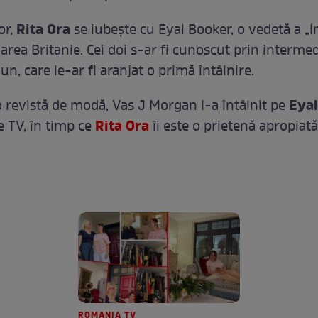
Rita Ora
or,
se iubește cu Eyal Booker, o vedetă a „I
Marea Britanie. Cei doi s-ar fi cunoscut prin interme
n, care le-ar fi aranjat o primă întâlnire.
Eya
o revistă de modă, Vas J Morgan l-a întâlnit pe
Rita Ora
e TV, în timp ce
îi este o prietenă apropiată
ROMANIA TV