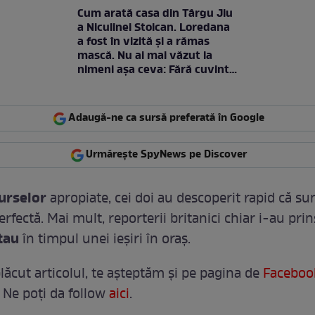
Cum arată casa din Târgu Jiu
a Niculinei Stoican. Loredana
a fost în vizită și a rămas
mască. Nu ai mai văzut la
nimeni așa ceva: Fără cuvinte
/ VIDEO
Adaugă-ne ca sursă preferată în Google
Urmărește SpyNews pe Discover
urselor
apropiate, cei doi au descoperit rapid că su
erfectă. Mai mult, reporterii britanici chiar i-au pri
tau
în timpul unei ieșiri în oraș.
lăcut articolul, te așteptăm și pe pagina de
Faceboo
 Ne poți da follow
aici
.