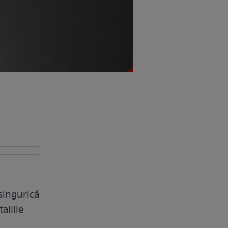
singurică
aliile