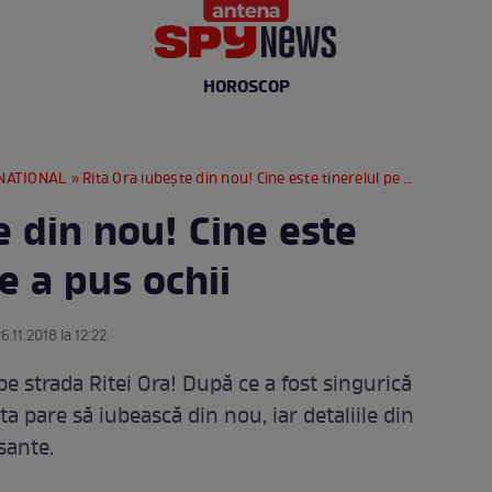
HOROSCOP
NATIONAL
» Rita Ora iubește din nou! Cine este tinerelul pe care a pus ochii
e din nou! Cine este
e a pus ochii
6.11.2018 la 12:22
 pe strada Ritei Ora! După ce a fost singurică
a pare să iubească din nou, iar detaliile din
sante.