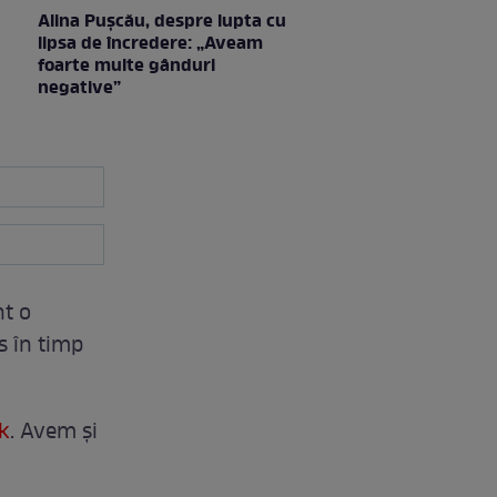
Alina Pușcău, despre lupta cu
lipsa de încredere: „Aveam
foarte multe gânduri
negative”
nt o
ns în timp
k
. Avem și