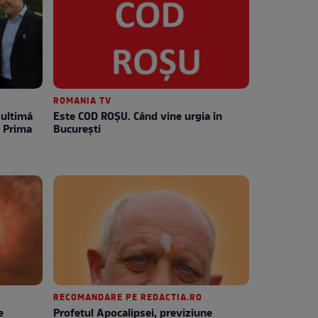
ROMANIA TV
Este COD ROŞU. Când vine urgia în
e Prima
Bucureşti
RECOMANDARE PE REDACTIA.RO
e
Profetul Apocalipsei, previziune