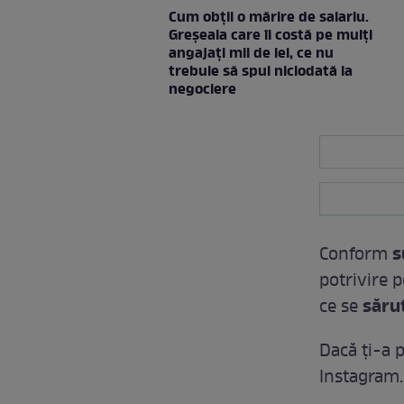
Cum obții o mărire de salariu.
Greșeala care îi costă pe mulți
angajați mii de lei, ce nu
trebuie să spui niciodată la
negociere
s
Conform
potrivire p
săru
ce se
Dacă ți-a p
Instagram.