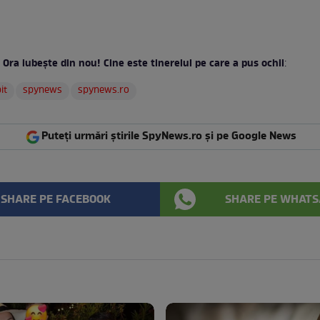
 Ora iubește din nou! Cine este tinerelul pe care a pus ochii
:
it
spynews
spynews.ro
Puteți urmări știrile SpyNews.ro și pe Google News
SHARE PE FACEBOOK
SHARE PE WHATS