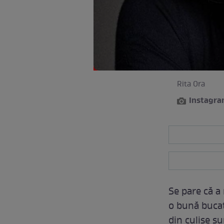
Rita Ora
Instagr
Se pare că a 
o bună bucată
din culise s