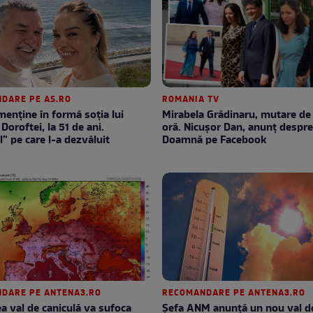
DARE PE AS.RO
ROMANIA TV
enţine în formă soţia lui
Mirabela Grădinaru, mutare de ultimă
Doroftei, la 51 de ani.
oră. Nicuşor Dan, anunţ despr
l” pe care l-a dezvăluit
Doamnă pe Facebook
DARE PE ANTENA3.RO
RECOMANDARE PE ANTENA3.RO
lea val de caniculă va sufoca
Șefa ANM anunță un nou val d