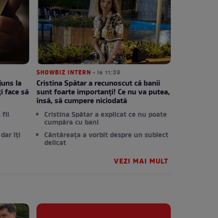
SHOWBIZ INTERN
• la 11:39
juns la
Cristina Spătar a recunoscut că banii
i face să
sunt foarte importanți! Ce nu va putea,
însă, să cumpere niciodată
fii
Cristina Spătar a explicat ce nu poate
cumpăra cu bani
dar îți
Cântăreața a vorbit despre un subiect
delicat
VEZI MAI MULT