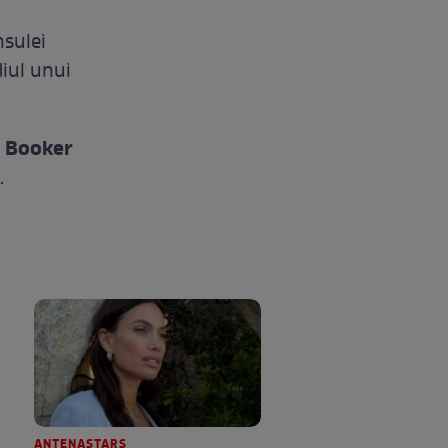
nsulei
diul unui
l Booker
.
ANTENASTARS