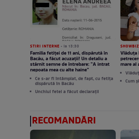
STIRI INTERNE
• la 13:30
SHOWBIZ
Familia fetiței de 11 ani, dispărută în
Vlăduța 
Bacău, a făcut acuzații! Un detaliu a
petrecere
stârnit semne de întrebare: ”A intrat
mare al a
nepoata mea cu alte haine”
Vlăduț
Ce s-ar fi întâmplat, de fapt, cu fetița
Cum și
dispărută în Bacău
Unchiul fetei a făcut declarații
RECOMANDĂRI