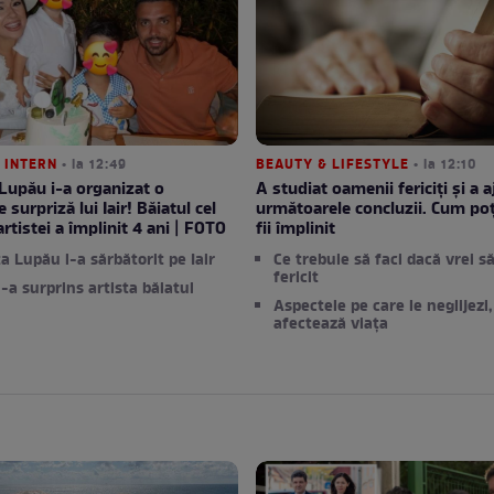
 INTERN
• la 12:49
BEAUTY & LIFESTYLE
• la 12:10
Lupău i-a organizat o
A studiat oamenii fericiți și a a
 surpriză lui Iair! Băiatul cel
următoarele concluzii. Cum poț
rtistei a împlinit 4 ani | FOTO
fii împlinit
a Lupău l-a sărbătorit pe Iair
Ce trebuie să faci dacă vrei să 
fericit
-a surprins artista băiatul
Aspectele pe care le neglijezi, 
afectează viața