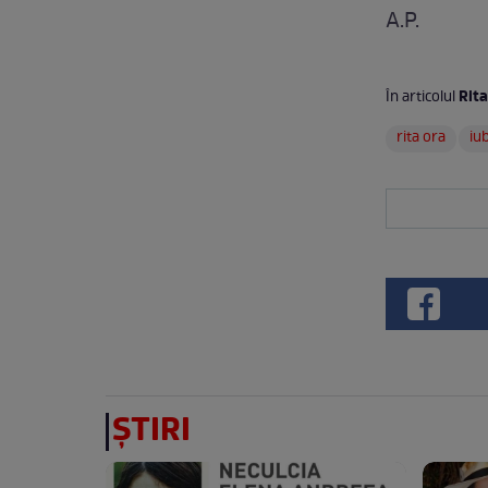
A.P.
Rita
În articolul
rita ora
iub
ȘTIRI