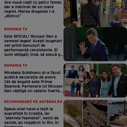
Are nouă copii cu patru femei,
dar e măcinat de un mare
regret. Marea dragoste l-a
„distrus”
ROMANIA TV
Este OFICIAL! Nicușor Dan a
semnat legea! Acești bugetari
vor primi bonusuri de
performanță consistente. Ei
sunt obligați, însă, să aducă și
bani la bugetul de stat
ROMANIA TV
Mirabela Grădinaru și-a făcut
publică declarația de avere.
Cât de bogată este Prima
Doamnă. Partenera lui Nicușor
Dan câștigă un salariu foarte
bun în fiecare lună!
RECOMANDARE PE ANTENA3.RO
Epava unei nave a ieșit la
suprafață în Croația, iar
"pietrele foametei", vechi de
secole, au reapărut în Rin, în