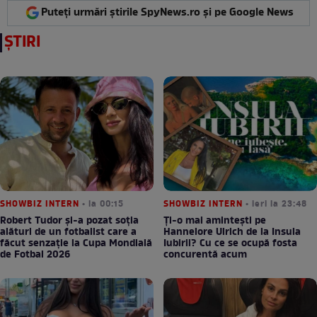
Puteți urmări știrile SpyNews.ro și pe Google News
ȘTIRI
SHOWBIZ INTERN
• la 00:15
SHOWBIZ INTERN
• ieri la 23:48
Robert Tudor și-a pozat soția
Ți-o mai amintești pe
alături de un fotbalist care a
Hannelore Ulrich de la Insula
făcut senzație la Cupa Mondială
Iubirii? Cu ce se ocupă fosta
de Fotbal 2026
concurentă acum