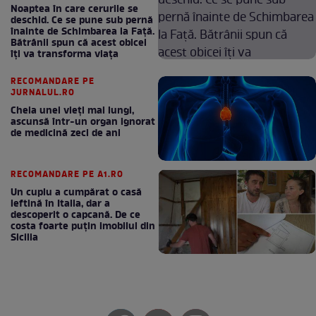
Noaptea în care cerurile se
deschid. Ce se pune sub pernă
înainte de Schimbarea la Față.
Bătrânii spun că acest obicei
îți va transforma viața
RECOMANDARE PE
JURNALUL.RO
Cheia unei vieți mai lungi,
ascunsă într-un organ ignorat
de medicină zeci de ani
RECOMANDARE PE A1.RO
Un cuplu a cumpărat o casă
ieftină în Italia, dar a
descoperit o capcană. De ce
costa foarte puțin imobilul din
Sicilia