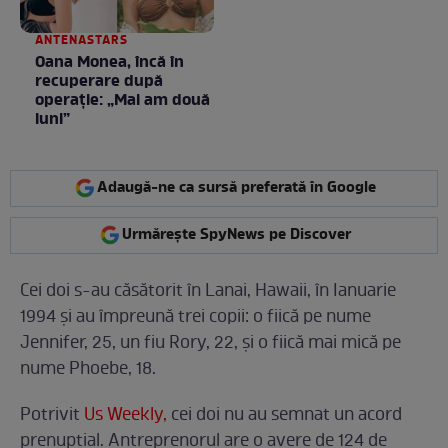
ANTENASTARS
Oana Monea, încă în
recuperare după
operație: „Mai am două
luni”
Adaugă-ne ca sursă preferată în Google
Urmărește SpyNews pe Discover
Cei doi s-au căsătorit în Lanai, Hawaii, în Ianuarie
1994 și au împreună trei copii: o fiică pe nume
Jennifer, 25, un fiu Rory, 22, și o fiică mai mică pe
nume Phoebe, 18.
Potrivit
Us Weekly,
cei doi nu au semnat un acord
prenupțial. Antreprenorul are o avere de 124 de