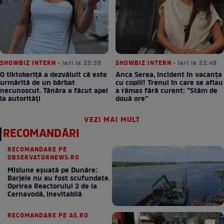
SHOWBIZ INTERN
• ieri la 23:36
SHOWBIZ INTERN
• ieri la 22:48
O tiktokeriță a dezvăluit că este
Anca Serea, incident în vacanța
urmărită de un bărbat
cu copiii! Trenul în care se aflau
necunoscut. Tânăra a făcut apel
a rămas fără curent: ”Stăm de
la autorități
două ore”
VEZI MAI MULT
RECOMANDĂRI
RECOMANDARE PE
OBSERVATORNEWS.RO
Misiune eșuată pe Dunăre:
Barjele nu au fost scufundate.
Oprirea Reactorului 2 de la
Cernavodă, inevitabilă
RECOMANDARE PE AS.RO