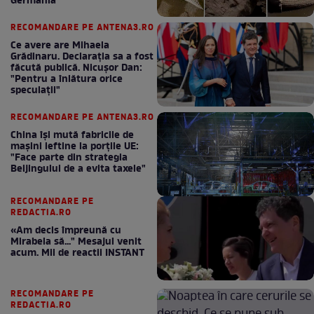
Germania
RECOMANDARE PE ANTENA3.RO
Ce avere are Mihaela
Grădinaru. Declarația sa a fost
făcută publică. Nicușor Dan:
"Pentru a înlătura orice
speculații"
RECOMANDARE PE ANTENA3.RO
China își mută fabricile de
mașini ieftine la porțile UE:
"Face parte din strategia
Beijingului de a evita taxele"
RECOMANDARE PE
REDACTIA.RO
«Am decis împreună cu
Mirabela să..." Mesajul venit
acum. Mii de reactii INSTANT
RECOMANDARE PE
REDACTIA.RO