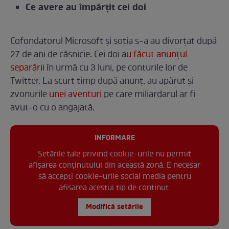
Ce avere au împărțit cei doi
Cofondatorul Microsoft și soția s-a au divorțat după
27 de ani de căsnicie. Cei doi a
u făcut anunțul
separării
în urmă cu 3 luni, pe conturile lor de
Twitter. La scurt timp după anunț, au apărut și
zvonurile
unei aventuri
pe care miliardarul ar fi
avut-o cu o angajată.
INFORMARE
Setările tale privind cookie-urile nu permit
afișarea conținutului din această zonă. E necesar
să accepți cookie-urile social media pentru
afisarea acestui tip de conținut.
Modifică setările