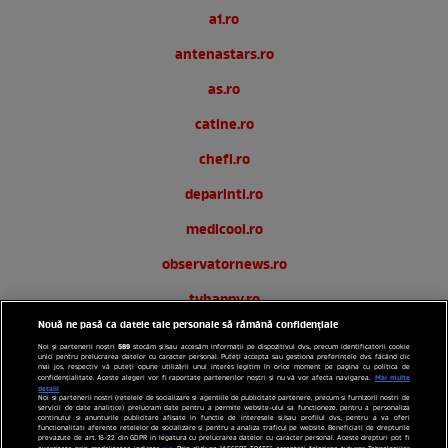
a1.ro
antenastars.ro
as.ro
catine.ro
chefi.ro
deparinti.ro
medicool.ro
observatornews.ro
tvhappy.ro
Nouă ne pasă ca datele tale personale să rămână confidențiale
useit.ro
589
Noi și partenerii noștri
stocăm și/sau accesăm informații pe dispozitivul dvs., precum identificatorii cookie
unici pentru prelucrarea datelor cu caracter personal. Puteți accepta sau gestiona preferințele dvs. făcând clic
zutv.ro
mai jos, respectiv vă puteți opune utilizării unui interes legitim în orice moment pe pagina cu politica de
Mai multe
confidențialitate. Aceste alegeri vor fi raportate partenerilor noștri și nu vă vor afecta navigarea.
detalii
Noi si partenerii nostri (retelele de socializare si agentiile de publicitate partenere, precum si furnizorii nostri de
Trends AntenaPLAY
servicii de date analitice) prelucram date pentru a permite website-ului sa functioneze, pentru a personaliza
continutul si anunturile publicitare afisate in functie de interesele si/sau profilul dvs., pentru a va oferi
functionalitati aferente retelelor de socializare si pentru a analiza traficul pe website. Beneficiati de drepturile
AntenaPLAY
prevazute de art. 15-22 din GDPR in legatura cu prelucrarea datelor cu caracter personal. Aceste drepturi pot fi