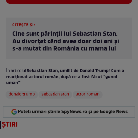
CITEȘTE ȘI:
Cine sunt părinții lui Sebastian Stan.
Au divorțat când avea doar doi ani și
s-a mutat din România cu mama lui
Sebastian Stan, umilit de Donald Trump! Cum a
În articolul
reacționat actorul român, după ce a fost făcut ”gunoi
uman”
:
donald trump
sebastian stan
actor roman
Puteți urmări știrile SpyNews.ro și pe Google News
ȘTIRI