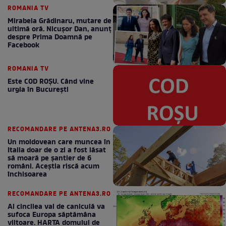
ROMANIA TV
Mirabela Grădinaru, mutare de
ultimă oră. Nicuşor Dan, anunţ
despre Prima Doamnă pe
Facebook
ROMANIA TV
Este COD ROŞU. Când vine
urgia în Bucureşti
RECOMANDARE PE ANTENA3.RO
Un moldovean care muncea în
Italia doar de o zi a fost lăsat
să moară pe şantier de 6
români. Aceștia riscă acum
închisoarea
RECOMANDARE PE ANTENA3.RO
Al cincilea val de caniculă va
sufoca Europa săptămâna
viitoare. HARTA domului de