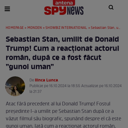
HOMEPAGE
»
MONDEN
»
SHOWBIZ INTERNATIONAL
» Sebastian Stan, umilit de Donald Trump! Cum a reacționat actorul român, după ce a fost făcut ”gunoi uman”
Sebastian Stan, umilit de Donald
Trump! Cum a reacționat actorul
român, după ce a fost făcut
”gunoi uman”
Ilinca Lunca
De
.
Publicat pe 16.10.2024 la 18:55 Actualizat pe 16.10.2024
la 21:37
Atac fără precedent al lui Donald Trump! Fostul
președinte l-a umilit pe Sebastian Stan după ce a
văzut filmul său biografic, spunând despre el că este
gunoi uman. Iată cum a reacționat actorul român,