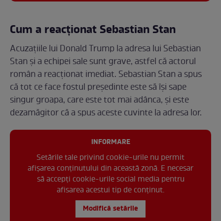
Cum a reacționat Sebastian Stan
Acuzațiile lui Donald Trump la adresa lui Sebastian
Stan și a echipei sale sunt grave, astfel că actorul
român a reacționat imediat. Sebastian Stan a spus
că tot ce face fostul președinte este să își sape
singur groapa, care este tot mai adânca, și este
dezamăgitor că a spus aceste cuvinte la adresa lor.
INFORMARE
Setările tale privind cookie-urile nu permit
afișarea conținutului din această zonă. E necesar
să accepți cookie-urile social media pentru
afisarea acestui tip de conținut.
Modifică setările