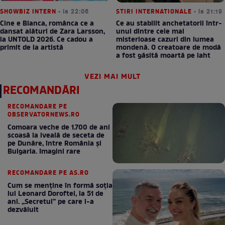
SHOWBIZ INTERN
• la 22:06
STIRI INTERNATIONALE
• la 21:19
Cine e Bianca, românca ce a
Ce au stabilit anchetatorii într-
dansat alături de Zara Larsson,
unul dintre cele mai
la UNTOLD 2026. Ce cadou a
misterioase cazuri din lumea
primit de la artistă
mondenă. O creatoare de modă
a fost găsită moartă pe iaht
VEZI MAI MULT
RECOMANDĂRI
RECOMANDARE PE
OBSERVATORNEWS.RO
Comoara veche de 1.700 de ani
scoasă la iveală de seceta de
pe Dunăre, între România şi
Bulgaria. Imagini rare
RECOMANDARE PE AS.RO
Cum se menţine în formă soţia
lui Leonard Doroftei, la 51 de
ani. „Secretul” pe care l-a
dezvăluit