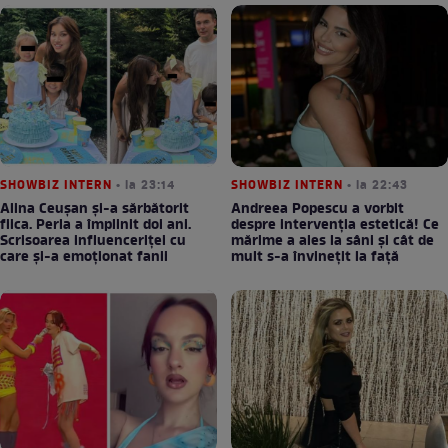
SHOWBIZ INTERN
• la 23:14
SHOWBIZ INTERN
• la 22:43
Alina Ceușan și-a sărbătorit
Andreea Popescu a vorbit
fiica. Perla a împlinit doi ani.
despre intervenția estetică! Ce
Scrisoarea influenceriței cu
mărime a ales la sâni și cât de
care și-a emoționat fanii
mult s-a învinețit la față