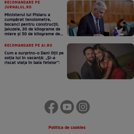
RECOMANDARE PE
JURNALUL.RO
Ministerul lui Pîslaru a
cumpărat tensiometre,
bocanci pentru construcții,
jaluzele, 30 de kilograme de
miere și 50 de kilograme de
cafea
RECOMANDARE PE A1.RO
Cum a surprins-o Dani Oțil pe
soția lui în vacanță: „Și-a
riscat viața în baia fetelor”:
Politica de cookies