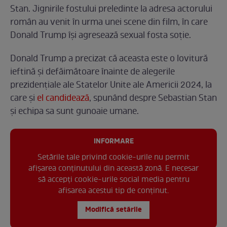
Stan. Jignirile fostului preledinte la adresa actorului
român au venit în urma unei scene din film, în care
Donald Trump își agresează sexual fosta soție.
Donald Trump a precizat că aceasta este o lovitură
ieftină și defăimătoare înainte de alegerile
prezidențiale ale Statelor Unite ale Americii 2024, la
care și
el candidează
, spunând despre Sebastian Stan
și echipa sa sunt gunoaie umane.
INFORMARE
Setările tale privind cookie-urile nu permit
afișarea conținutului din această zonă. E necesar
să accepți cookie-urile social media pentru
afisarea acestui tip de conținut.
Modifică setările