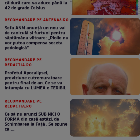
căldură care va aduce până la
42 de grade Celsius
RECOMANDARE PE ANTENA3.RO
Șefa ANM anunță un nou val
de caniculă și furtuni pentru
săptămâna viitoare: „Ploile nu
vor putea compensa seceta
pedologică”
RECOMANDARE PE
REDACTIA.RO
Profetul Apocalipsei,
previziune cutremuratoare
pentru final de an. Ce se va
intampla cu LUMEA e TERIBIL
RECOMANDARE PE
REDACTIA.RO
Ce să nu arunci SUB NICI O
FORMA din casă astăzi, de
Schimbarea la Față . Se spune
ca ....