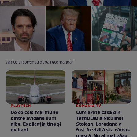
Articolul continuă după recomandări
PLAYTECH
ROMANIA TV
De ce cele mai multe
Cum arată casa din
dintre avioane sunt
Târgu Jiu a Niculinei
albe. Explicația ține și
Stoican. Loredana a
de bani
fost în vizită și a rămas
mască. Nu ai mai văzut