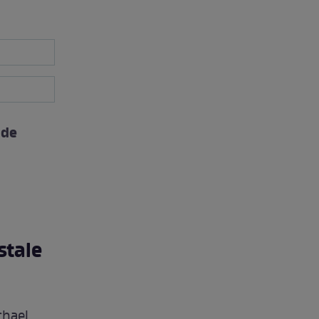
 de
stale
chael