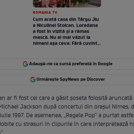
ROMANIA TV
Cum arată casa din Târgu Jiu
a Niculinei Stoican. Loredana
a fost în vizită și a rămas
mască. Nu ai mai văzut la
nimeni așa ceva: Fără cuvinte
/ VIDEO
Adaugă-ne ca sursă preferată în Google
Urmărește SpyNews pe Discover
n ar fi fost cel care a găsit șoseta folosită aruncată
 Michael Jackson după concertul din orașul Nimes, 
 iulie 1997. De asemenea, „Regele Pop” a purtat astfe
bite cu strasuri în clipurile în care interpretează h
”.