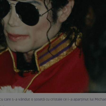
u care s-a vândut o șosetă cu cristale ce i-a aparținut lui Micha