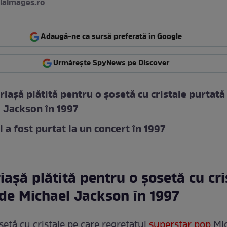
iaimages.ro
Adaugă-ne ca sursă preferată în Google
Urmărește SpyNews pe Discover
iașă plătită pentru o șosetă cu cristale purtată
 Jackson în 1997
l a fost purtat la un concert în 1997
așă plătită pentru o șosetă cu cri
de Michael Jackson în 1997
setă cu cristale pe care regretatul
superstar pop
Mi