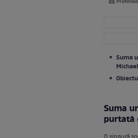
Profimed
Suma ur
Michael
Obiectu
Suma uri
purtată 
O singură șo