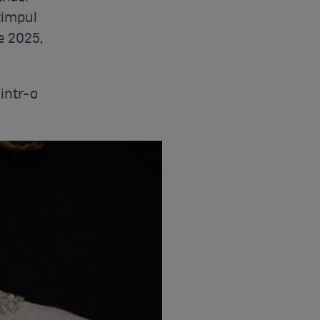
 timpul
e 2025,
dintr-o