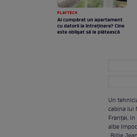
PLAYTECH
Ai cumpărat un apartament
cu datorii la întreținere? Cine
este obligat să le plătească
Un tehnicia
cabina lui
Franței, în
albe împodo
„Billie Jean