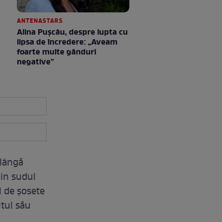
ANTENASTARS
Alina Pușcău, despre lupta cu
lipsa de încredere: „Aveam
foarte multe gânduri
negative”
 lângă
din sudul
l de șosete
itul său