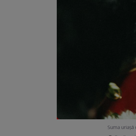
Suma uriașă c