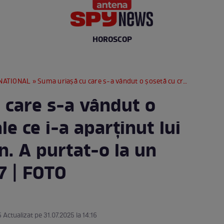
HOROSCOP
NATIONAL
» Suma uriașă cu care s-a vândut o șosetă cu cristale ce i-a aparținut lui Michael Jackson. A purtat-o la un concert din 1997 | FOTO
 care s-a vândut o
le ce i-a aparținut lui
. A purtat-o la un
7 | FOTO
6 Actualizat pe 31.07.2025 la 14:16