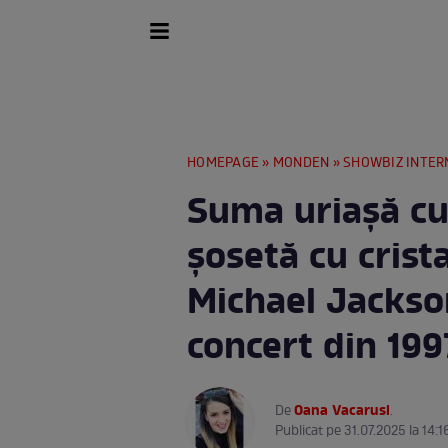
HOMEPAGE
»
MONDEN
»
SHOWBIZ INTER
Suma uriașă cu
șosetă cu crista
Michael Jackson
concert din 199
Oana Vacarusi
De
.
Publicat pe 31.07.2025 la 14:1