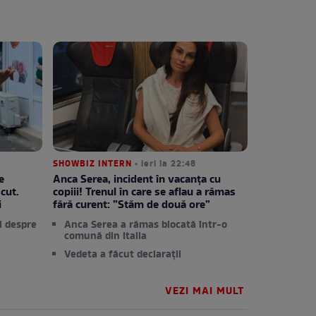
SHOWBIZ INTERN
• ieri la 22:48
e
Anca Serea, incident în vacanța cu
cut.
copiii! Trenul în care se aflau a rămas
i
fără curent: ”Stăm de două ore”
i despre
Anca Serea a rămas blocată într-o
comună din Italia
Vedeta a făcut declarații
VEZI MAI MULT