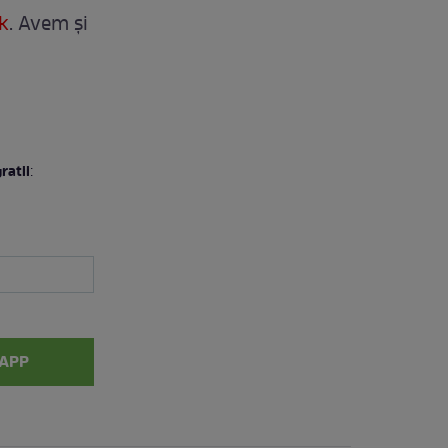
k
. Avem și
ratii
:
APP