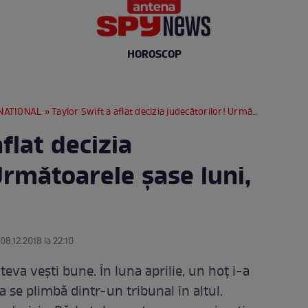
HOROSCOP
NATIONAL
» Taylor Swift a aflat decizia judecătorilor! Următoarele șase luni, după gratii
flat decizia
Următoarele șase luni,
08.12.2018 la 22:10
âteva vești bune. În luna aprilie, un hoț i-a
a se plimbă dintr-un tribunal în altul.