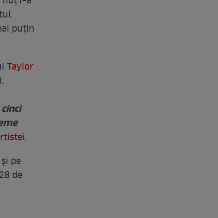
 hoț i-a
tul.
mai puțin
ui
Taylor
.
cinci
leme
rtistei
.
 şi pe
 28 de