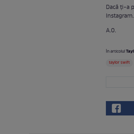
Dacă ți-a p
Instagram.
A.O.
Tayl
În articolul
taylor swift