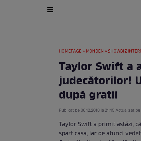
HOMEPAGE
»
MONDEN
»
SHOWBIZ INTER
Taylor Swift a a
judecătorilor! 
după gratii
Publicat pe 08.12.2018 la 21:45 Actualizat pe 
Taylor Swift a primit astăzi, c
spart casa, iar de atunci vedet