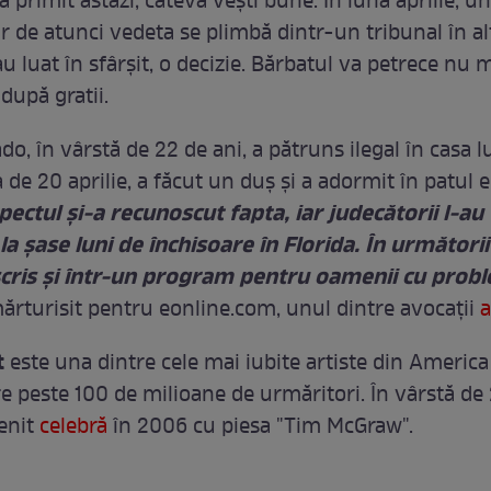
a primit astăzi, câteva vești bune. În luna aprilie, un
ar de atunci vedeta se plimbă dintr-un tribunal în al
u luat în sfârșit, o decizie. Bărbatul va petrece nu 
 după gratii.
o, în vârstă de 22 de ani, a pătruns ilegal în casa l
 de 20 aprilie, a făcut un duș și a adormit în patul ei
pectul și-a recunoscut fapta, iar judecătorii l-au
 șase luni de închisoare în Florida. În următorii 
înscris și într-un program pentru oamenii cu prob
mărturisit pentru eonline.com, unul dintre avocații
a
t
este una dintre cele mai iubite artiste din America
e peste 100 de milioane de urmăritori. În vârstă de
venit
celebră
în 2006 cu piesa "Tim McGraw".