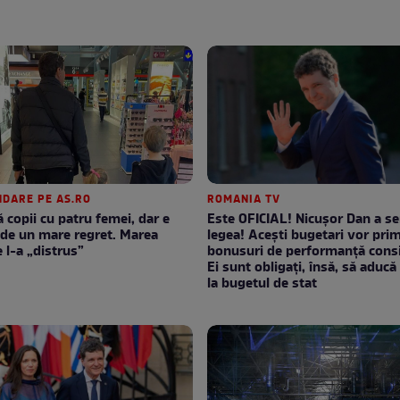
DARE PE AS.RO
ROMANIA TV
 copii cu patru femei, dar e
Este OFICIAL! Nicușor Dan a s
de un mare regret. Marea
legea! Acești bugetari vor prim
 l-a „distrus”
bonusuri de performanță consi
Ei sunt obligați, însă, să aducă 
la bugetul de stat