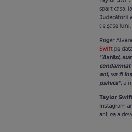
Taylor Swift 
spart casa, i
Judecătorii a
de șase luni,
Roger Alvarad
Swift
pe data
”Astăzi, sus
condamnat la
ani, va fi 
psihice”
, a 
Taylor Swif
Instagram ar
ani, ea a de