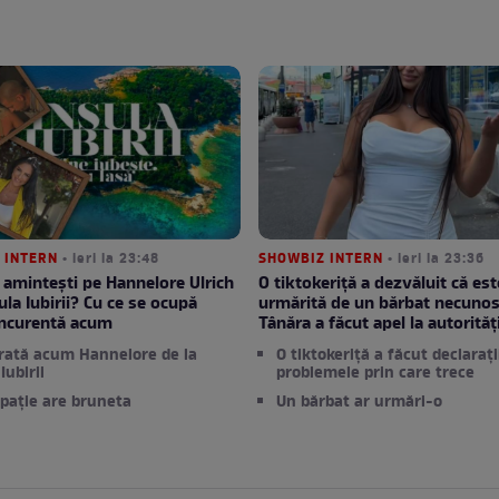
 INTERN
• ieri la 23:48
SHOWBIZ INTERN
• ieri la 23:36
 amintești pe Hannelore Ulrich
O tiktokeriță a dezvăluit că est
ula Iubirii? Cu ce se ocupă
urmărită de un bărbat necunos
oncurentă acum
Tânăra a făcut apel la autorităț
rată acum Hannelore de la
O tiktokeriță a făcut declarați
Iubirii
problemele prin care trece
pație are bruneta
Un bărbat ar urmări-o