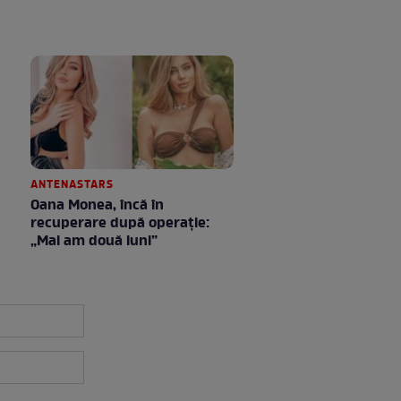
ANTENASTARS
Oana Monea, încă în
recuperare după operație:
„Mai am două luni”