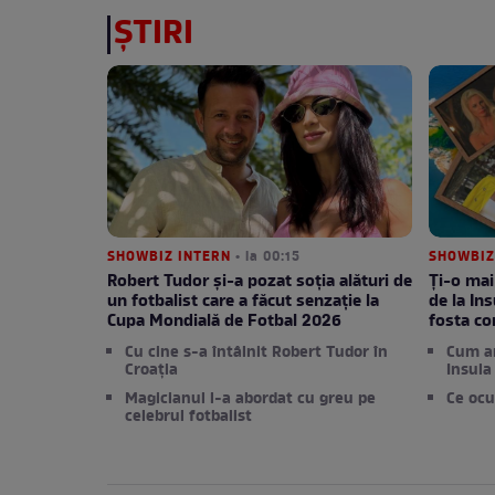
ȘTIRI
SHOWBIZ INTERN
• la 00:15
SHOWBIZ
Robert Tudor și-a pozat soția alături de
Ți-o mai
un fotbalist care a făcut senzație la
de la Ins
Cupa Mondială de Fotbal 2026
fosta c
Cu cine s-a întâlnit Robert Tudor în
Cum a
Croația
Insula 
Magicianul l-a abordat cu greu pe
Ce ocu
celebrul fotbalist