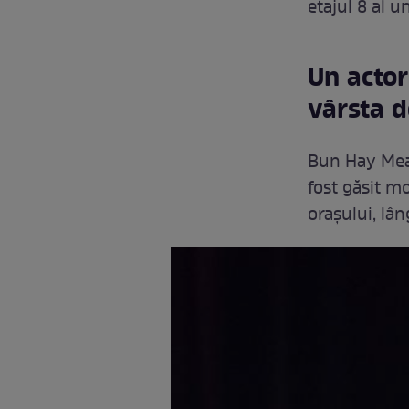
etajul 8 al un
Un actor
vârsta d
Bun Hay Mean
fost găsit mo
orașului, lâ