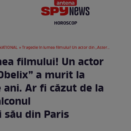
HOROSCOP
NATIONAL
» Tragedie în lumea filmului! Un actor din „Asterix și Obelix” a murit la vârsta de 43 de ani. Ar fi căzut de la înălţime, din balconul apartamentului său din Paris
ea filmului! Un actor
Obelix” a murit la
ani. Ar fi căzut de la
alconul
 său din Paris