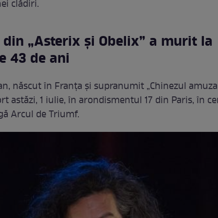
ei clădiri.
 din „Asterix și Obelix” a murit la
e 43 de ani
, născut în Franța și supranumit „Chinezul amuzan
rt astăzi, 1 iulie, în arondismentul 17 din Paris, în c
ngă Arcul de Triumf.