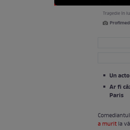
Tragedie în l
Profimed
Un acto
Ar fi c
Paris
Comediantul
a murit
la vâ