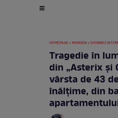
HOMEPAGE
»
MONDEN
»
SHOWBIZ INTER
Tragedie în lum
din „Asterix și 
vârsta de 43 de 
înălţime, din b
apartamentului