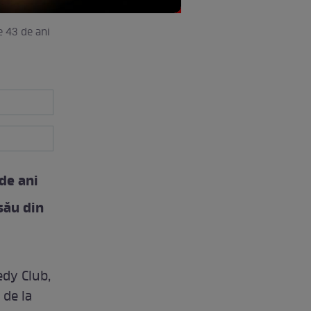
e 43 de ani
 de ani
său din
dy Club,
 de la