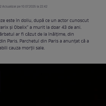
2 Actualizat pe 10.07.2025 la 22:42
e este în doliu, după ce un actor cunoscut
erix și Obelix” a murit la doar 43 de ani.
ărbatul ar fi căzut de la înălțime, din
in Paris. Parchetul din Paris a anunţat că a
bili cauza morţii sale.