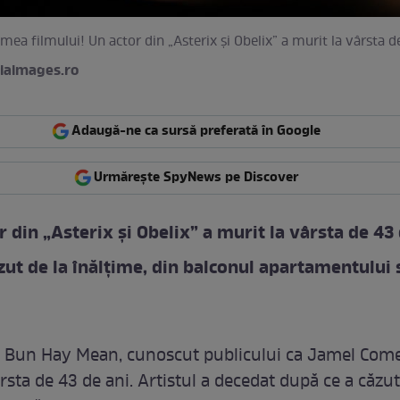
umea filmului! Un actor din „Asterix și Obelix” a murit la vârsta d
iaimages.ro
Adaugă-ne ca sursă preferată în Google
Urmărește SpyNews pe Discover
r din „Asterix și Obelix” a murit la vârsta de 43
ăzut de la înălţime, din balconul apartamentului 
 Bun Hay Mean, cunoscut publicului ca Jamel Come
rsta de 43 de ani. Artistul a decedat după ce a căzut