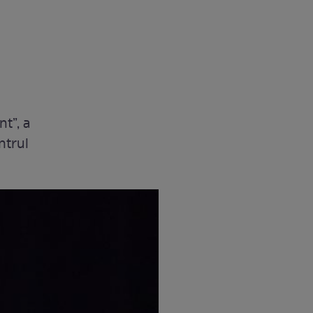
t”, a
entrul