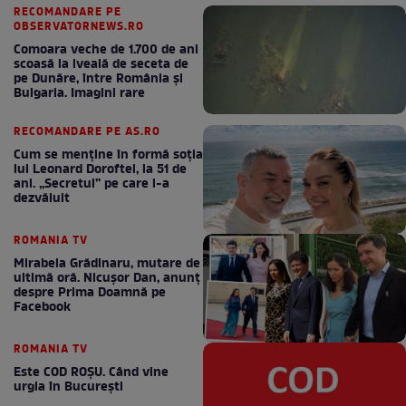
RECOMANDARE PE
OBSERVATORNEWS.RO
Comoara veche de 1.700 de ani
scoasă la iveală de seceta de
pe Dunăre, între România şi
Bulgaria. Imagini rare
RECOMANDARE PE AS.RO
Cum se menţine în formă soţia
lui Leonard Doroftei, la 51 de
ani. „Secretul” pe care l-a
dezvăluit
ROMANIA TV
Mirabela Grădinaru, mutare de
ultimă oră. Nicuşor Dan, anunţ
despre Prima Doamnă pe
Facebook
ROMANIA TV
Este COD ROŞU. Când vine
urgia în Bucureşti