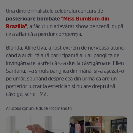
Una dintre finalistele celebrului concurs de
posterioare bombate
"Miss BumBum din
Brazilia"
, a făcut un adevărat show pe scenă, după
ce a aflat că a pierdut competiția.
Blonda, Aline Uva, a fost extrem de nervoasă atunci
când a auzit că altă participantă a luat panglica de
învingătoare, astfel că s-a dus la câștigătoare, Ellen
Santana, i-a smuls panglica din mână, și-a așezat-o
pe umăr, spunând despre cea din urmă că are un
posterior lucrat la estetician și nu are dreptul să
câștige, scrie TMZ.
Articolul continuă după recomandări