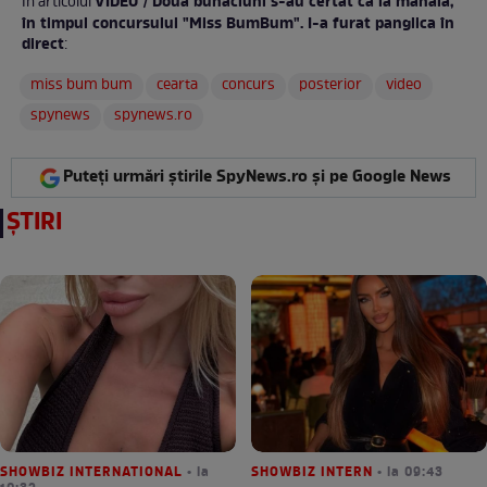
VIDEO / Două bunăciuni s-au certat ca la mahala,
În articolul
în timpul concursului "Miss BumBum". I-a furat panglica în
direct
:
miss bum bum
cearta
concurs
posterior
video
spynews
spynews.ro
Puteți urmări știrile SpyNews.ro și pe Google News
ȘTIRI
SHOWBIZ INTERNATIONAL
• la
SHOWBIZ INTERN
• la 09:43