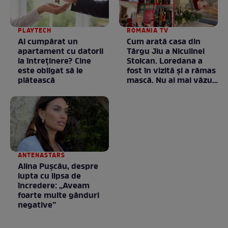
PLAYTECH
ROMANIA TV
Ai cumpărat un
Cum arată casa din
apartament cu datorii
Târgu Jiu a Niculinei
la întreținere? Cine
Stoican. Loredana a
este obligat să le
fost în vizită și a rămas
plătească
mască. Nu ai mai văzut
la nimeni așa ceva:
Fără cuvinte / VIDEO
ANTENASTARS
Alina Pușcău, despre
lupta cu lipsa de
încredere: „Aveam
foarte multe gânduri
negative”