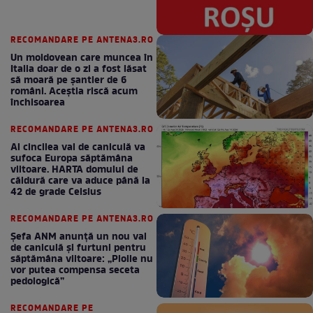
RECOMANDARE PE ANTENA3.RO
Un moldovean care muncea în
Italia doar de o zi a fost lăsat
să moară pe şantier de 6
români. Aceștia riscă acum
închisoarea
RECOMANDARE PE ANTENA3.RO
Al cincilea val de caniculă va
sufoca Europa săptămâna
viitoare. HARTA domului de
căldură care va aduce până la
42 de grade Celsius
RECOMANDARE PE ANTENA3.RO
Șefa ANM anunță un nou val
de caniculă și furtuni pentru
săptămâna viitoare: „Ploile nu
vor putea compensa seceta
pedologică”
RECOMANDARE PE