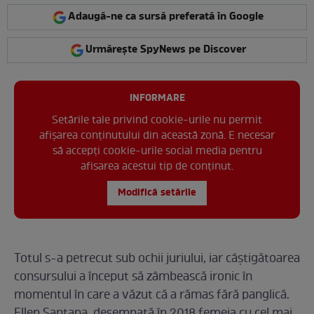
Adaugă-ne ca sursă preferată în Google
Urmărește SpyNews pe Discover
INFORMARE
Setările tale privind cookie-urile nu permit
afișarea conținutului din această zonă. E necesar
să accepți cookie-urile social media pentru
afisarea acestui tip de conținut.
Modifică setările
Totul s-a petrecut sub ochii juriului, iar câștigătoarea
consursului a început să zâmbească ironic în
momentul în care a văzut că a rămas fără panglică.