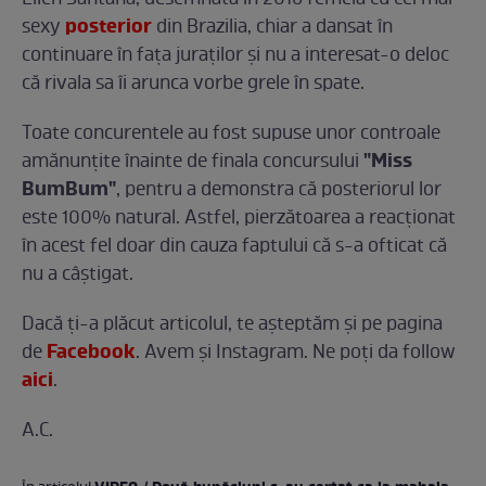
Ellen Santana, desemnată în 2018 femeia cu cel mai
posterior
sexy
din Brazilia, chiar a dansat în
continuare în fața juraților și nu a interesat-o deloc
că rivala sa îi arunca vorbe grele în spate.
Toate concurentele au fost supuse unor controale
"Miss
amănunțite înainte de finala concursului
BumBum"
, pentru a demonstra că posteriorul lor
este 100% natural. Astfel, pierzătoarea a reacționat
în acest fel doar din cauza faptului că s-a ofticat că
nu a câștigat.
Dacă ţi-a plăcut articolul, te așteptăm și pe pagina
Facebook
de
. Avem și Instagram. Ne poți da follow
aici
.
A.C.