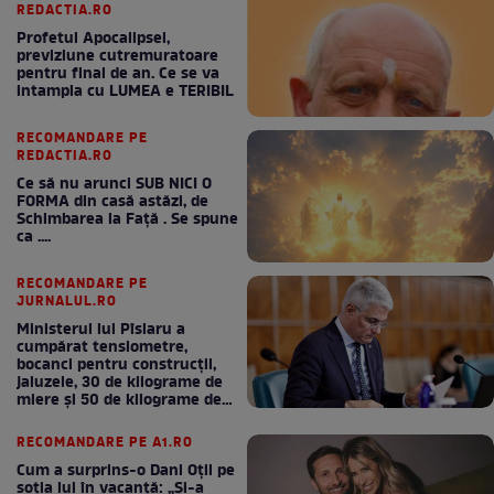
REDACTIA.RO
Profetul Apocalipsei,
previziune cutremuratoare
pentru final de an. Ce se va
intampla cu LUMEA e TERIBIL
RECOMANDARE PE
REDACTIA.RO
Ce să nu arunci SUB NICI O
FORMA din casă astăzi, de
Schimbarea la Față . Se spune
ca ....
RECOMANDARE PE
JURNALUL.RO
Ministerul lui Pîslaru a
cumpărat tensiometre,
bocanci pentru construcții,
jaluzele, 30 de kilograme de
miere și 50 de kilograme de
cafea
RECOMANDARE PE A1.RO
Cum a surprins-o Dani Oțil pe
soția lui în vacanță: „Și-a