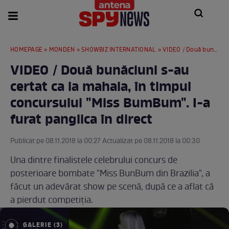
HOMEPAGE
»
MONDEN
»
SHOWBIZ INTERNATIONAL
» VIDEO / Două bunăciuni s-au certat ca la mahala, în timpul concursului "Miss BumBum". I-a furat panglica în direct
VIDEO / Două bunăciuni s-au
certat ca la mahala, în timpul
concursului "Miss BumBum". I-a
furat panglica în direct
Publicat pe 08.11.2018 la 00:27 Actualizat pe 08.11.2018 la 00:30
Una dintre finalistele celebrului concurs de
posterioare bombate "Miss BunBum din Brazilia", a
făcut un adevărat show pe scenă, după ce a aflat că
a pierdut competiția.
GALERIE (3)