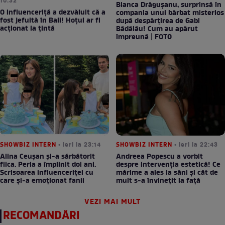
10:32
Bianca Drăgușanu, surprinsă în
O influenceriță a dezvăluit că a
compania unui bărbat misterios
fost jefuită în Bali! Hoțul ar fi
după despărțirea de Gabi
acționat la țintă
Bădălău! Cum au apărut
împreună | FOTO
SHOWBIZ INTERN
• ieri la 23:14
SHOWBIZ INTERN
• ieri la 22:43
Alina Ceușan și-a sărbătorit
Andreea Popescu a vorbit
fiica. Perla a împlinit doi ani.
despre intervenția estetică! Ce
Scrisoarea influenceriței cu
mărime a ales la sâni și cât de
care și-a emoționat fanii
mult s-a învinețit la față
VEZI MAI MULT
RECOMANDĂRI