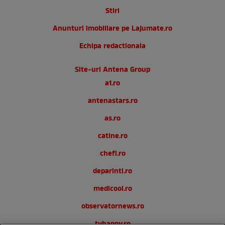
Stiri
Anunturi imobiliare pe Lajumate.ro
Echipa redactionala
Site-uri Antena Group
a1.ro
antenastars.ro
as.ro
catine.ro
chefi.ro
deparinti.ro
medicool.ro
observatornews.ro
tvhappy.ro