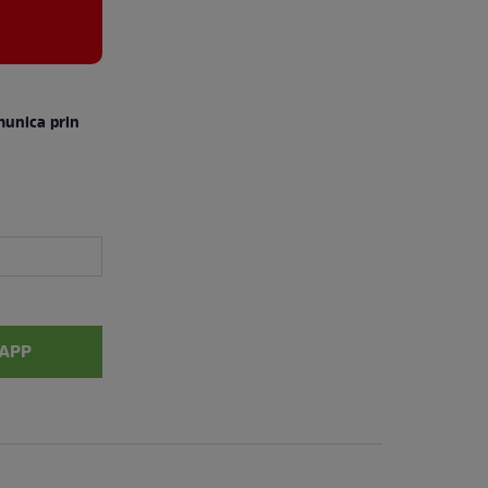
munica prin
APP