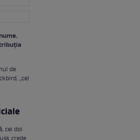
 nume.
tribuția
nul de
kbird, „cel
ciale
, cei doi
Musk crede