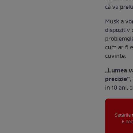
că va prel
Musk a vor
dispozitiv 
problemele
cum ar fi 
cuvinte.
„Lumea va
precizie”
,
în 10 ani, 
Setările
E nec