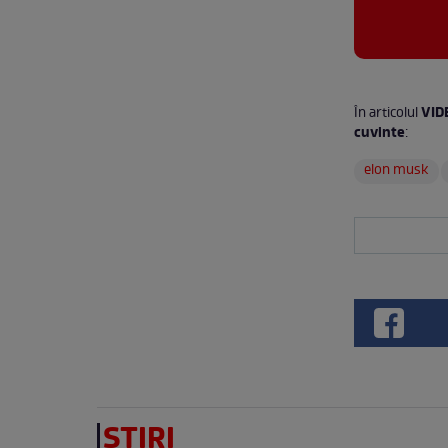
VID
În articolul
cuvinte
:
elon musk
ȘTIRI