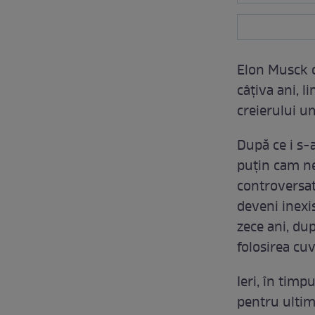
Elon Musck c
câțiva ani, 
creierului u
După ce i s-a
puțin cam ne
controversat
deveni inexi
zece ani, du
folosirea cu
Ieri, în timp
pentru ultim