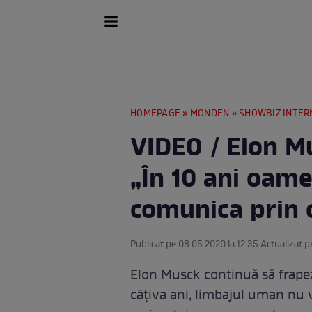
HOMEPAGE
»
MONDEN
»
SHOWBIZ INTER
VIDEO / Elon M
„În 10 ani oame
comunica prin 
Publicat pe 08.05.2020 la 12:35 Actualizat p
Elon Musck continuă să frapeze
câțiva ani, limbajul uman nu 