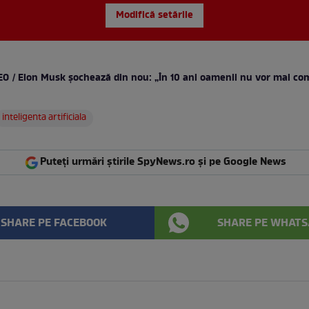
Modifică setările
EO / Elon Musk șochează din nou: „În 10 ani oamenii nu vor mai co
inteligenta artificiala
Puteți urmări știrile SpyNews.ro și pe Google News
SHARE PE FACEBOOK
SHARE PE WHATS