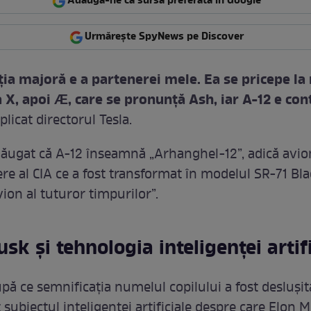
Adaugă-ne ca sursă preferată în Google
Urmărește SpyNews pe Discover
ția majoră e a partenerei mele. Ea se pricepe la
a X, apoi Æ, care se pronunță Ash, iar A-12 e con
xplicat directorul Tesla.
dăugat că A-12 înseamnă „Arhanghel-12”, adică avio
re al CIA ce a fost transformat în modelul SR-71 Blac
ion al tuturor timpurilor”.
sk și tehnologia inteligenței artifi
upă ce semnificația numelul copilului a fost deslușită
 subiectul inteligenței artificiale despre care Elon 