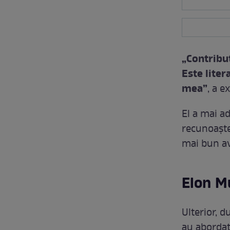
„Contribu
Este liter
mea”
, a e
El a mai a
recunoaște
mai bun av
Elon Mu
Ulterior, d
au abordat