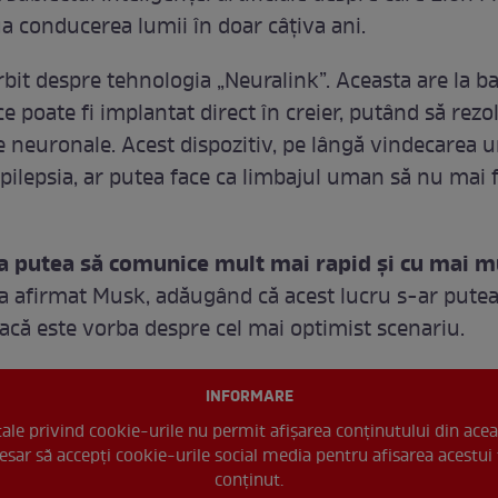
ua conducerea lumii în doar câțiva ani.
bit despre tehnologia „Neuralink”. Aceasta are la b
ce poate fi implantat direct în creier, putând să rezo
 neuronale. Acest dispozitiv, pe lângă vindecarea u
epilepsia, ar putea face ca limbajul uman să nu mai f
 putea să comunice mult mai rapid și cu mai m
 a afirmat Musk, adăugând că acest lucru s-ar pute
dacă este vorba despre cel mai optimist scenariu.
INFORMARE
 tale privind cookie-urile nu permit afișarea conținutului din acea
esar să accepți cookie-urile social media pentru afisarea acestui 
conținut.