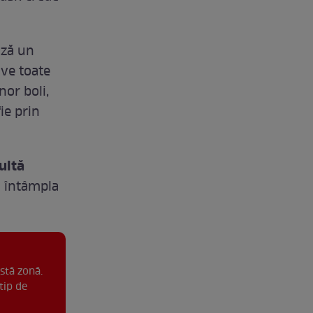
ază un
lve toate
nor boli,
ie prin
ultă
a întâmpla
stă zonă.
tip de