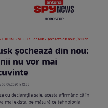
HOROSCOP
NATIONAL
» VIDEO / Elon Musk șochează din nou: „În 10 ani oamenii nu vor mai comunica prin cuvinte
usk șochează din nou:
nii nu vor mai
cuvinte
e 08.05.2020 la 12:35
 cu declarațile sale, acesta afirmând că în
va mai exista, pe măsură ce tehnologia