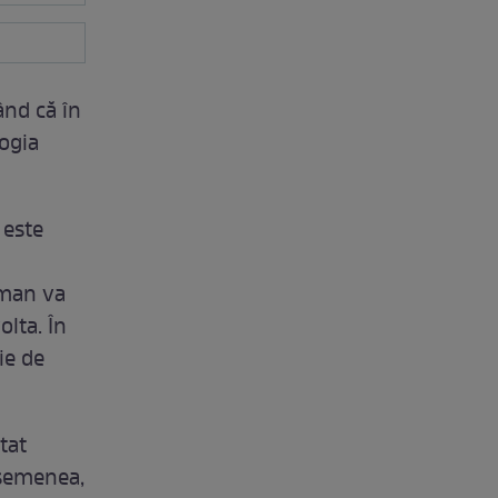
ând că în
ogia
 este
uman va
lta. În
ie de
tat
asemenea,