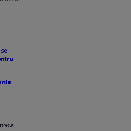
 se
entru
urile
petrecut