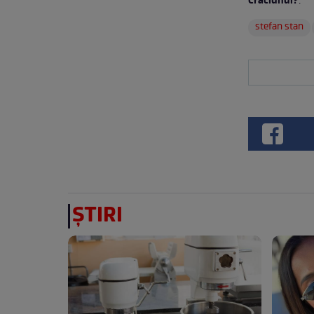
Crăciunul?
:
stefan stan
ȘTIRI