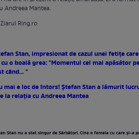
cu Andreea Mantea.
 Ziarul Ring.ro
efan Stan, impresionat de cazul unei fetiţe care
 cu o boală grea: "Momentul cel mai apăsător p
t când... "
 mai e loc de întors! Ştefan Stan a lămurit lucr
re la relaţia cu Andreea Mantea
an Stan nu a stat singur de Sărbători. Cine e femeia cu care şi-a 