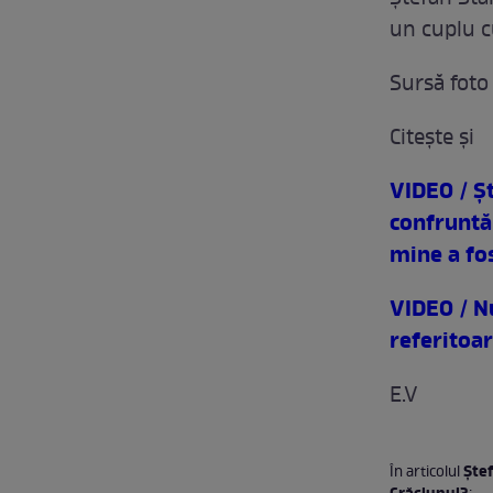
un cuplu 
Sursă foto
Citeşte şi
VIDEO / Şt
confruntă
mine a fos
VIDEO / Nu
referitoa
E.V
Ştef
În articolul