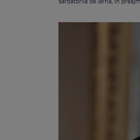
sărbătorile de iarnă, în preaj