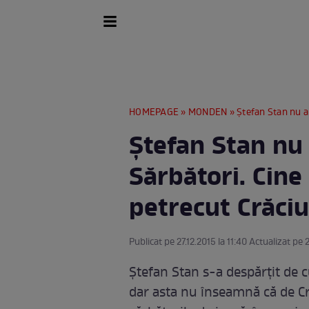
HOMEPAGE
»
MONDEN
» Ştefan Stan nu a st
Ştefan Stan nu 
Sărbători. Cine
petrecut Crăci
Publicat pe 27.12.2015 la 11:40 Actualizat pe 2
Ştefan Stan s-a despărţit de 
dar asta nu înseamnă că de Cră