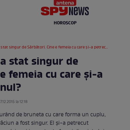
HOROSCOP
at singur de Sărbători. Cine e femeia cu care şi-a petrecut Crăciunul?
a stat singur de
 e femeia cu care şi-a
unul?
7.12.2015 la 12:18
curând de bruneta cu care forma un cuplu,
ciun a fost singur. El şi-a petrecut