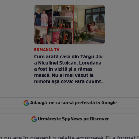
ROMANIA TV
Cum arată casa din Târgu Jiu
a Niculinei Stoican. Loredana
a fost în vizită și a rămas
mască. Nu ai mai văzut la
nimeni așa ceva: Fără cuvinte
/ VIDEO
Adaugă-ne ca sursă preferată în Google
Urmărește SpyNews pe Discover
n nu are în prezent o relaţie amoroasă. El a format 