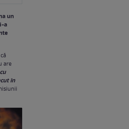
ma un
i-a
nte
 că
u are
 cu
cut în
misiunii