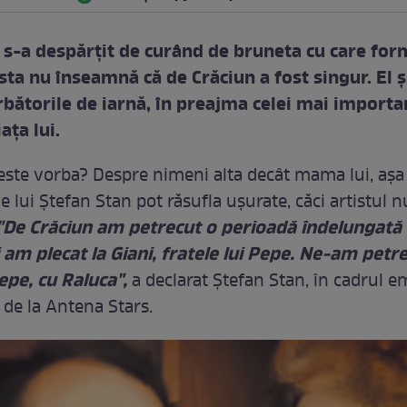
 s-a despărţit de curând de bruneta cu care for
sta nu înseamnă că de Crăciun a fost singur. El ş
rbătorile de iarnă, în preajma celei mai importa
aţa lui.
este vorba? Despre nimeni alta decât mama lui, aşa
 lui Ştefan Stan pot răsufla uşurate, căci artistul n
"De Crăciun am petrecut o perioadă îndelungată
am plecat la Giani, fratele lui Pepe. Ne-am petre
epe, cu Raluca",
a declarat Ştefan Stan, în cadrul e
 de la Antena Stars.