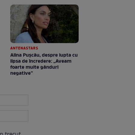
ANTENASTARS
Alina Pușcău, despre lupta cu
lipsa de încredere: „Aveam
foarte multe gânduri
negative”
în trecut