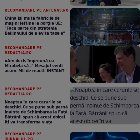
RECOMANDARE PE ANTENA3.RO
China își mută fabricile de
mașini ieftine la porțile UE:
"Face parte din strategia
Beijingului de a evita taxele"
RECOMANDARE PE
REDACTIA.RO
«Am decis împreună cu
Mirabela să..." Mesajul venit
acum. Mii de reactii INSTANT
RECOMANDARE PE
REDACTIA.RO
Noaptea în care cerurile se
deschid. Ce se pune sub pernă
înainte de Schimbarea la Față.
Bătrânii spun că acest obicei
îți va transforma viața
RECOMANDARE PE
JURNALUL.RO