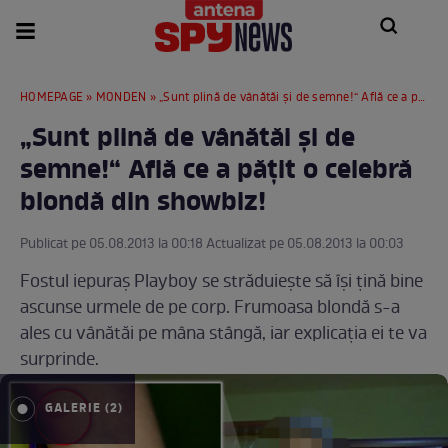
HOMEPAGE
»
MONDEN
» „Sunt plină de vânătăi şi de semne!“ Află ce a păţit o celebră blondă din showbiz!
„Sunt plină de vânătăi şi de
semne!“ Află ce a păţit o celebră
blondă din showbiz!
Publicat pe 05.08.2013 la 00:18 Actualizat pe 05.08.2013 la 00:03
Fostul iepuraş Playboy se străduieşte să îşi ţină bine
ascunse urmele de pe corp. Frumoasa blondă s-a
ales cu vânătăi pe mâna stângă, iar explicaţia ei te va
surprinde.
GALERIE (2)