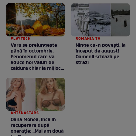
PLAYTECH
ROMANIA TV
Vara se prelungeşte
Ninge ca-n povești, la
până în octombrie.
început de august!
Fenomenul care va
Oamenii schiază pe
aduce noi valuri de
străzi
căldură chiar la mijlocul
toamnei
ANTENASTARS
Oana Monea, încă în
recuperare după
operație: „Mai am două