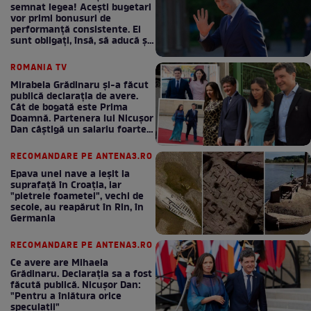
semnat legea! Acești bugetari
vor primi bonusuri de
performanță consistente. Ei
sunt obligați, însă, să aducă și
bani la bugetul de stat
ROMANIA TV
Mirabela Grădinaru și-a făcut
publică declarația de avere.
Cât de bogată este Prima
Doamnă. Partenera lui Nicușor
Dan câștigă un salariu foarte
bun în fiecare lună!
RECOMANDARE PE ANTENA3.RO
Epava unei nave a ieșit la
suprafață în Croația, iar
"pietrele foametei", vechi de
secole, au reapărut în Rin, în
Germania
RECOMANDARE PE ANTENA3.RO
Ce avere are Mihaela
Grădinaru. Declarația sa a fost
făcută publică. Nicușor Dan:
"Pentru a înlătura orice
speculații"