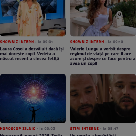
SHOWBIZ INTERN
• la 09:31
SHOWBIZ INTERN
• la 09:10
Laura Cosoi a dezvăluit dacă își
Valerie Lungu a vorbit despre
mai dorește copii. Vedeta a
regimul de viață pe care îl are
născut recent a cincea fetiță
acum și despre ce face pentru a
avea un copil
HOROSCOP ZILNIC
• la 09:05
STIRI INTERNE
• la 08:47