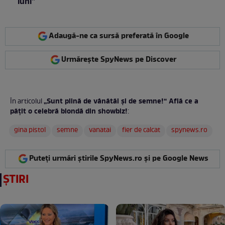
luni”
Adaugă-ne ca sursă preferată în Google
Urmărește SpyNews pe Discover
„Sunt plină de vânătăi şi de semne!“ Află ce a
În articolul
păţit o celebră blondă din showbiz!
:
gina pistol
semne
vanatai
fier de calcat
spynews.ro
Puteți urmări știrile SpyNews.ro și pe Google News
ȘTIRI