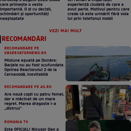
Horoscop 6 august 2026. Zodia
Un român a împărtășit
care primește o veste
experiență ciudată de care a
importantă. O zi cu decizii,
avut parte. Motivul pentru care
schimbări și oportunități
crede că este urmărit fără voia
neașteptate
lui prin telefonul mobil
VEZI MAI MULT
RECOMANDĂRI
RECOMANDARE PE
OBSERVATORNEWS.RO
Misiune eșuată pe Dunăre:
Barjele nu au fost scufundate.
Oprirea Reactorului 2 de la
Cernavodă, inevitabilă
RECOMANDARE PE AS.RO
Are nouă copii cu patru femei,
dar e măcinat de un mare
regret. Marea dragoste l-a
„distrus”
ROMANIA TV
Este OFICIAL! Nicușor Dan a