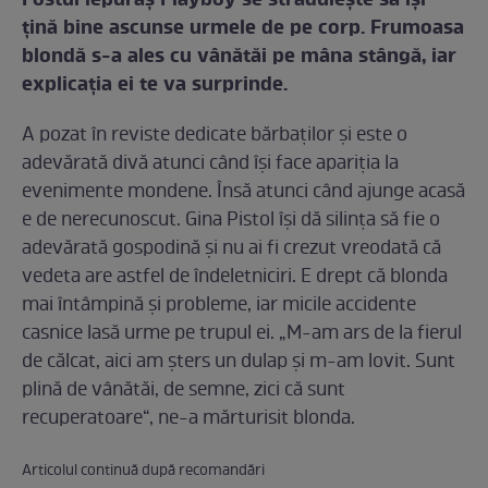
Fostul iepuraş Playboy se străduieşte să îşi
ţină bine ascunse urmele de pe corp. Frumoasa
blondă s-a ales cu vânătăi pe mâna stângă, iar
explicaţia ei te va surprinde.
A pozat în reviste dedicate bărbaţilor şi este o
adevărată divă atunci când îşi face apariţia la
evenimente mondene. Însă atunci când ajunge acasă
e de nerecunoscut. Gina Pistol îşi dă silinţa să fie o
adevărată gospodină şi nu ai fi crezut vreodată că
vedeta are astfel de îndeletniciri. E drept că blonda
mai întâmpină şi probleme, iar micile accidente
casnice lasă urme pe trupul ei. „M-am ars de la fierul
de călcat, aici am şters un dulap şi m-am lovit. Sunt
plină de vânătăi, de semne, zici că sunt
recuperatoare“, ne-a mărturisit blonda.
Articolul continuă după recomandări