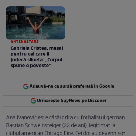
poate fi mai mare
decât crezi
ANTENASTARS
Gabriela Cristea, mesaj
pentru cei care îi
judecă silueta: „Corpul
spune o poveste”
Adaugă-ne ca sursă preferată în Google
Urmărește SpyNews pe Discover
Ana Ivanovic este căsătorită cu fotbalistul german
Bastian Schweinsteiger (33 de ani), legitimat la
clubul american Chicago Fire. Cei doi au devenit soț