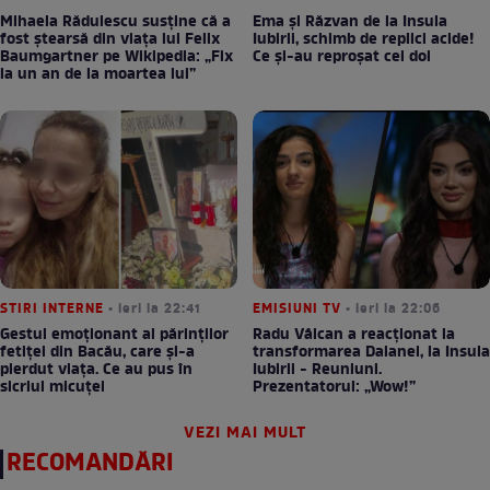
Mihaela Rădulescu susține că a
Ema și Răzvan de la Insula
fost ștearsă din viața lui Felix
Iubirii, schimb de replici acide!
Baumgartner pe Wikipedia: „Fix
Ce și-au reproșat cei doi
la un an de la moartea lui”
STIRI INTERNE
• ieri la 22:41
EMISIUNI TV
• ieri la 22:06
Gestul emoționant al părinților
Radu Vâlcan a reacționat la
fetiței din Bacău, care și-a
transformarea Daianei, la Insula
pierdut viața. Ce au pus în
Iubirii - Reuniuni.
sicriul micuței
Prezentatorul: „Wow!”
VEZI MAI MULT
RECOMANDĂRI