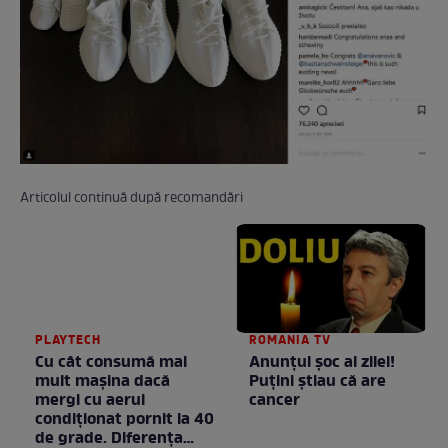
Articolul continuă după recomandări
PLAYTECH
ROMANIA TV
Cu cât consumă mai
Anunţul şoc al zilei!
mult mașina dacă
Puţini ştiau că are
mergi cu aerul
cancer
condiționat pornit la 40
de grade. Diferența