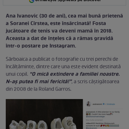
Urmărește SpyNews pe Discover
Ana Ivanovic (30 de ani), cea mai bună prietenă
a Soranei Cîrstea, este însărcinată! Fosta
jucătoare de tenis va deveni mamă în 2018.
Aceasta a dat de înțeles că a rămas gravidă
într-o postare pe Instagram.
Sârboaica a publicat o fotografie cu trei perechi de
încălțăminte, dintre care una este evident destinată
“O mică extindere a familiei noastre.
unui copil.
N-aș putea fi mai fericită!”
, a scris câştigătoarea
din 2008 de la Roland Garros.