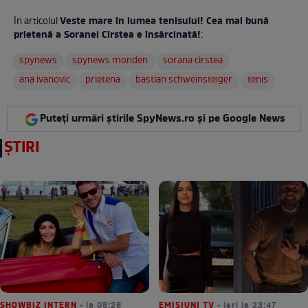
Veste mare în lumea tenisului! Cea mai bună
În articolul
prietenă a Soranei Cîrstea e însărcinată!
:
spynews
spynews monden
sorana cirstea
ana ivanovic
prietena
bastian schweinsteiger
tenis
Puteți urmări știrile SpyNews.ro și pe Google News
ȘTIRI
SHOWBIZ INTERN
• la 08:28
EMISIUNI TV
• ieri la 23:47