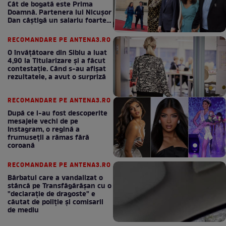
Cât de bogată este Prima
Doamnă. Partenera lui Nicușor
Dan câștigă un salariu foarte
bun în fiecare lună!
RECOMANDARE PE ANTENA3.RO
O învățătoare din Sibiu a luat
4,90 la Titularizare și a făcut
contestație. Când s-au afișat
rezultatele, a avut o surpriză
RECOMANDARE PE ANTENA3.RO
După ce i-au fost descoperite
mesajele vechi de pe
Instagram, o regină a
frumuseții a rămas fără
coroană
RECOMANDARE PE ANTENA3.RO
Bărbatul care a vandalizat o
stâncă pe Transfăgărășan cu o
"declaraţie de dragoste" e
căutat de poliție și comisarii
de mediu