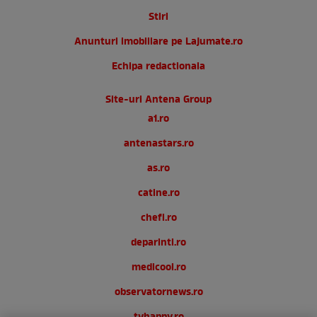
Stiri
Anunturi imobiliare pe Lajumate.ro
Echipa redactionala
Site-uri Antena Group
a1.ro
antenastars.ro
as.ro
catine.ro
chefi.ro
deparinti.ro
medicool.ro
observatornews.ro