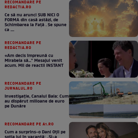
RECOMANDARE PE
REDACTIA.RO
Ce să nu arunci SUB NICI O
FORMA din casă astăzi, de
Schimbarea la Față . Se spune
ca ....
RECOMANDARE PE
REDACTIA.RO
«Am decis împreună cu
Mirabela să..." Mesajul venit
acum. Mii de reactii INSTANT
RECOMANDARE PE
JURNALUL.RO
Investigație, Canalul Bala: Cum
au dispărut milioane de euro
pe Dunăre
RECOMANDARE PE A1.RO
Cum a surprins-o Dani Oțil pe
soția lui în vacanță: „Și-a