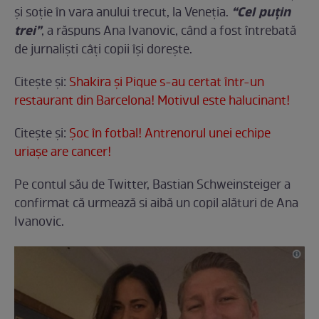
“Cel puțin
și soție în vara anului trecut, la Veneția.
trei”
, a răspuns Ana Ivanovic, când a fost întrebată
de jurnaliști câți copii își dorește.
Citeşte şi:
Shakira şi Pique s-au certat într-un
restaurant din Barcelona! Motivul este halucinant!
Citeşte şi:
Şoc în fotbal! Antrenorul unei echipe
uriaşe are cancer!
Pe contul său de Twitter, Bastian Schweinsteiger a
confirmat că urmează si aibă un copil alături de Ana
Ivanovic.