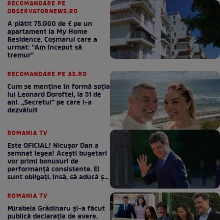
RECOMANDARE PE
OBSERVATORNEWS.RO
A plătit 75.000 de € pe un
apartament la My Home
Residence. Coşmarul care a
urmat: "Am început să
tremur"
RECOMANDARE PE AS.RO
Cum se menţine în formă soţia
lui Leonard Doroftei, la 51 de
ani. „Secretul” pe care l-a
dezvăluit
ROMANIA TV
Este OFICIAL! Nicușor Dan a
semnat legea! Acești bugetari
vor primi bonusuri de
performanță consistente. Ei
sunt obligați, însă, să aducă și
bani la bugetul de stat
ROMANIA TV
Mirabela Grădinaru și-a făcut
publică declarația de avere.