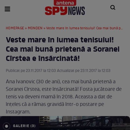
HOMEPAGE
»
MONDEN
» Veste mare în lumea tenisului! Cea mai bună prietenă a Soranei Cîrstea e însărcinată!
Veste mare în lumea tenisului!
Cea mai bună prietenă a Soranei
Cîrstea e însărcinată!
Publicat pe 23.11.2017 la 12:03 Actualizat pe 23.11.2017 la 12:03
Ana Ivanovic (30 de ani), cea mai bună prietenă a
Soranei Cîrstea, este însărcinată! Fosta jucătoare de
tenis va deveni mamă în 2018. Aceasta a dat de
înțeles că a rămas gravidă într-o postare pe
Instagram.
GALERIE (3)