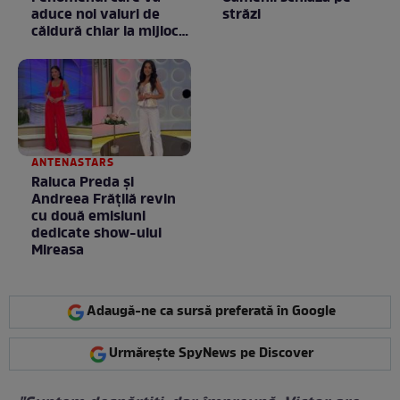
aduce noi valuri de
străzi
căldură chiar la mijlocul
toamnei
ANTENASTARS
Raluca Preda și
Andreea Frățilă revin
cu două emisiuni
dedicate show-ului
Mireasa
Adaugă-ne ca sursă preferată în Google
Urmărește SpyNews pe Discover