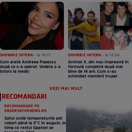
SHOWBIZ INTERN
• la 16:17
SHOWBIZ INTERN
• la 15:58
Cum arată Andreea Popescu
Animal X, din nou împreună în
după ce s-a operat. Vedeta s-a
formulă completă după mai
întors la medic
bine de 14 ani. Cum s-au
schimbat membrii trupei
VEZI MAI MULT
RECOMANDĂRI
RECOMANDARE PE
OBSERVATORNEWS.RO
Satul unde temperaturile pot
coborî până la 0°C în august, în
timp ce restul Spaniei se