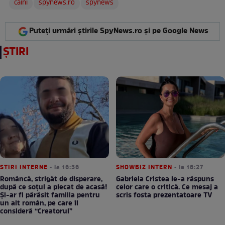
caini
spynews.ro
spynews
Puteți urmări știrile SpyNews.ro și pe Google News
ȘTIRI
STIRI INTERNE
• la 16:56
SHOWBIZ INTERN
• la 16:27
Româncă, strigăt de disperare,
Gabriela Cristea le-a răspuns
după ce soțul a plecat de acasă!
celor care o critică. Ce mesaj a
Și-ar fi părăsit familia pentru
scris fosta prezentatoare TV
un alt român, pe care îl
consideră “Creatorul”