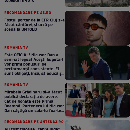
topește la 40°C
RECOMANDARE PE AS.RO
Fostul portar de la CFR Cluj s-a
făcut cântăreţ şi urcă pe
scenă la UNTOLD
ROMANIA TV
Este OFICIAL! Nicușor Dan a
semnat legea! Acești bugetari
vor primi bonusuri de
performanță consistente. Ei
sunt obligați, însă, să aducă și
bani la bugetul de stat
ROMANIA TV
Mirabela Grădinaru și-a făcut
publică declarația de avere.
Cât de bogată este Prima
Doamnă. Partenera lui Nicușor
Dan câștigă un salariu foarte
bun în fiecare lună!
RECOMANDARE PE ANTENA3.RO
Au fost folosite „capre Iuda”