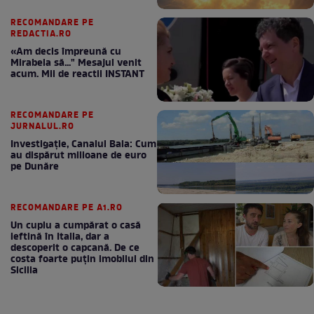
RECOMANDARE PE
REDACTIA.RO
«Am decis împreună cu
Mirabela să..." Mesajul venit
acum. Mii de reactii INSTANT
RECOMANDARE PE
JURNALUL.RO
Investigație, Canalul Bala: Cum
au dispărut milioane de euro
pe Dunăre
RECOMANDARE PE A1.RO
Un cuplu a cumpărat o casă
ieftină în Italia, dar a
descoperit o capcană. De ce
costa foarte puțin imobilul din
Sicilia