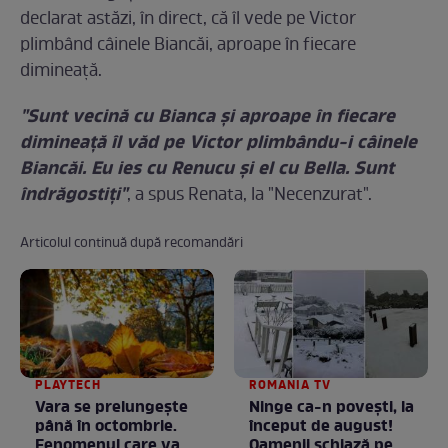
declarat astăzi, în direct, că îl vede pe Victor
plimbând câinele Biancăi, aproape în fiecare
dimineaţă.
"Sunt vecină cu Bianca şi aproape în fiecare
dimineaţă îl văd pe Victor plimbându-i câinele
Biancăi. Eu ies cu Renucu şi el cu Bella. Sunt
îndrăgostiţi"
, a spus Renata, la "Necenzurat".
Articolul continuă după recomandări
PLAYTECH
ROMANIA TV
Vara se prelungeşte
Ninge ca-n povești, la
până în octombrie.
început de august!
Fenomenul care va
Oamenii schiază pe