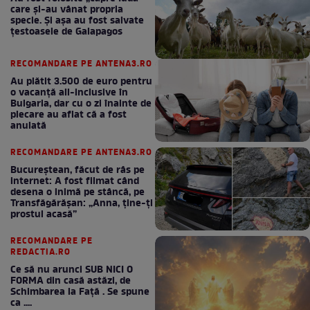
care și-au vânat propria
specie. Și așa au fost salvate
țestoasele de Galapagos
RECOMANDARE PE ANTENA3.RO
Au plătit 3.500 de euro pentru
o vacanță all-inclusive în
Bulgaria, dar cu o zi înainte de
plecare au aflat că a fost
anulată
RECOMANDARE PE ANTENA3.RO
Bucureștean, făcut de râs pe
internet: A fost filmat când
desena o inimă pe stâncă, pe
Transfăgărășan: „Anna, ține-ți
prostul acasă”
RECOMANDARE PE
REDACTIA.RO
Ce să nu arunci SUB NICI O
FORMA din casă astăzi, de
Schimbarea la Față . Se spune
ca ....