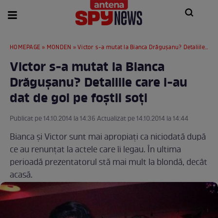
HOMEPAGE
»
MONDEN
» Victor s-a mutat la Bianca Drăguşanu? Detaliile care i-au dat de gol pe foştii soţi
Victor s-a mutat la Bianca
Drăguşanu? Detaliile care i-au
dat de gol pe foştii soţi
Publicat pe 14.10.2014 la 14:36 Actualizat pe 14.10.2014 la 14:44
Bianca şi Victor sunt mai apropiaţi ca niciodată după
ce au renunţat la actele care îi legau. În ultima
perioadă prezentatorul stă mai mult la blondă, decât
acasă.