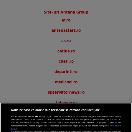
Site-uri Antena Group
a1.ro
antenastars.ro
as.ro
catine.ro
chefi.ro
deparinti.ro
medicool.ro
observatornews.ro
tvhappy.ro
Nouă ne pasă ca datele tale personale să rămână confidențiale
useit.ro
589
Noi și partenerii noștri
stocăm și/sau accesăm informații pe dispozitivul dvs., precum identificatorii cookie
unici pentru prelucrarea datelor cu caracter personal. Puteți accepta sau gestiona preferințele dvs. făcând clic
zutv.ro
mai jos, respectiv vă puteți opune utilizării unui interes legitim în orice moment pe pagina cu politica de
Mai multe
confidențialitate. Aceste alegeri vor fi raportate partenerilor noștri și nu vă vor afecta navigarea.
detalii
Noi si partenerii nostri (retelele de socializare si agentiile de publicitate partenere, precum si furnizorii nostri de