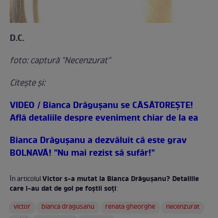
D.C.
foto: captură "Necenzurat"
Citeşte şi:
VIDEO / Bianca Drăguşanu se CĂSĂTOREŞTE!
Află detaliile despre eveniment chiar de la ea
Bianca Drăguşanu a dezvăluit că este grav
BOLNAVĂ! "Nu mai rezist să sufăr!"
Victor s-a mutat la Bianca Drăguşanu? Detaliile
În articolul
care i-au dat de gol pe foştii soţi
:
victor
bianca dragusanu
renata gheorghe
necenzurat