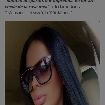
"Suntem despărţiţi, dar împreună. Victor are
cheile de la casa mea"
, a declarat Bianca
Drăguşanu, ieri seară, la "Răi da' buni".