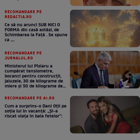
RECOMANDARE PE
REDACTIA.RO
Ce să nu arunci SUB NICI O
FORMA din casă astăzi, de
Schimbarea la Față . Se spune
ca ....
RECOMANDARE PE
JURNALUL.RO
Ministerul lui Pîslaru a
cumpărat tensiometre,
bocanci pentru construcții,
jaluzele, 30 de kilograme de
miere și 50 de kilograme de
cafea
RECOMANDARE PE A1.RO
Cum a surprins-o Dani Oțil pe
soția lui în vacanță: „Și-a
riscat viața în baia fetelor”: