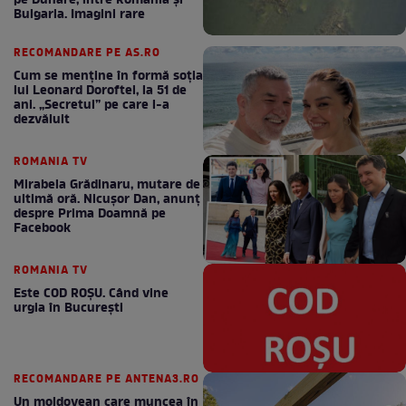
pe Dunăre, între România şi
Bulgaria. Imagini rare
RECOMANDARE PE AS.RO
Cum se menţine în formă soţia
lui Leonard Doroftei, la 51 de
ani. „Secretul” pe care l-a
dezvăluit
ROMANIA TV
Mirabela Grădinaru, mutare de
ultimă oră. Nicuşor Dan, anunţ
despre Prima Doamnă pe
Facebook
ROMANIA TV
Este COD ROŞU. Când vine
urgia în Bucureşti
RECOMANDARE PE ANTENA3.RO
Un moldovean care muncea în