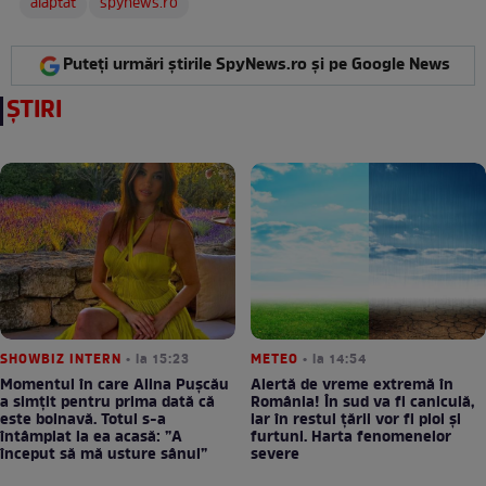
alaptat
spynews.ro
Puteți urmări știrile SpyNews.ro și pe Google News
ȘTIRI
SHOWBIZ INTERN
• la 15:23
METEO
• la 14:54
Momentul în care Alina Pușcău
Alertă de vreme extremă în
a simțit pentru prima dată că
România! În sud va fi caniculă,
este bolnavă. Totul s-a
iar în restul țării vor fi ploi și
întâmplat la ea acasă: ”A
furtuni. Harta fenomenelor
început să mă usture sânul”
severe