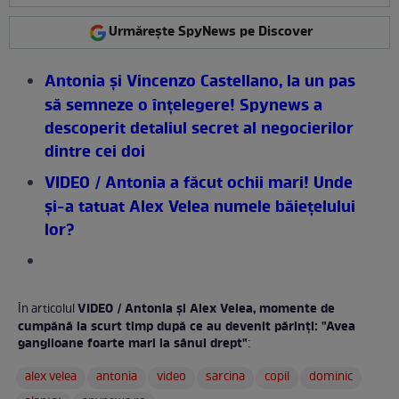
Urmărește SpyNews pe Discover
Antonia şi Vincenzo Castellano, la un pas
să semneze o înţelegere! Spynews a
descoperit detaliul secret al negocierilor
dintre cei doi
VIDEO / Antonia a făcut ochii mari! Unde
şi-a tatuat Alex Velea numele băieţelului
lor?
VIDEO / Antonia şi Alex Velea, momente de
În articolul
cumpănă la scurt timp după ce au devenit părinţi: "Avea
ganglioane foarte mari la sânul drept"
:
alex velea
antonia
video
sarcina
copil
dominic