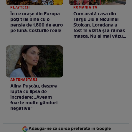
PLAYTECH
ROMANIA TV
În ce orașe din Europa
Cum arată casa din
poți trăi bine cu o
Târgu Jiu a Niculinei
pensie de 1.500 de euro
Stoican. Loredana a
pe lună. Costurile reale
fost în vizită și a rămas
mască. Nu ai mai văzut
la nimeni așa ceva:
Fără cuvinte / VIDEO
ANTENASTARS
Alina Pușcău, despre
lupta cu lipsa de
încredere: „Aveam
foarte multe gânduri
negative”
Adaugă-ne ca sursă preferată în Google