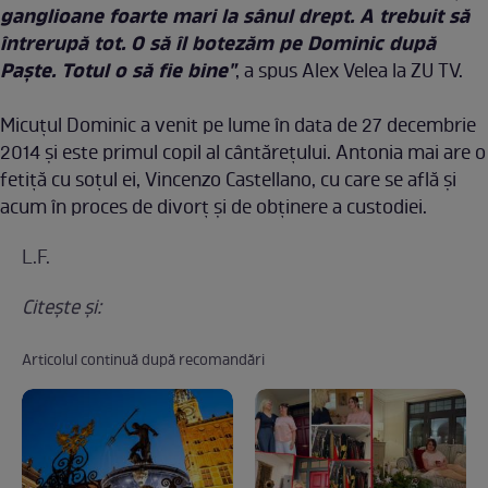
ganglioane foarte mari la sânul drept. A trebuit să
întrerupă tot. O să îl botezăm pe Dominic după
Paşte. Totul o să fie bine"
, a spus Alex Velea la ZU TV.
Micuţul Dominic a venit pe lume în data de 27 decembrie
2014 şi este primul copil al cântăreţului. Antonia mai are o
fetiţă cu soţul ei, Vincenzo Castellano, cu care se află şi
acum în proces de divorţ şi de obţinere a custodiei.
L.F.
Citeşte şi:
Articolul continuă după recomandări