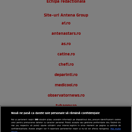
Echipa redactionala
Site-uri Antena Group
a1.ro
antenastars.ro
as.ro
catine.ro
chefi.ro
deparinti.ro
medicool.ro
observatornews.ro
tvhappy.ro
Nouă ne pasă ca datele tale personale să rămână confidențiale
useit.ro
589
Noi și partenerii noștri
stocăm și/sau accesăm informații pe dispozitivul dvs., precum identificatorii cookie
unici pentru prelucrarea datelor cu caracter personal. Puteți accepta sau gestiona preferințele dvs. făcând clic
zutv.ro
mai jos, respectiv vă puteți opune utilizării unui interes legitim în orice moment pe pagina cu politica de
Mai multe
confidențialitate. Aceste alegeri vor fi raportate partenerilor noștri și nu vă vor afecta navigarea.
detalii