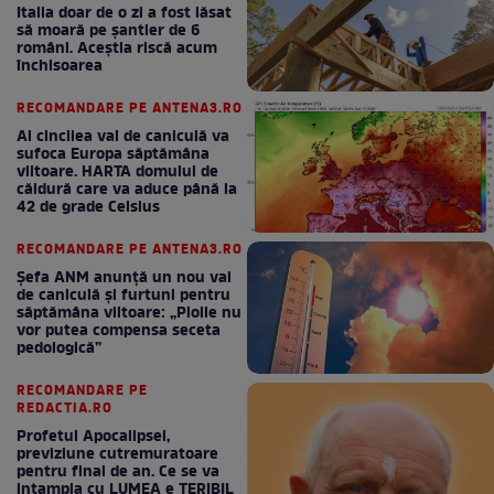
Italia doar de o zi a fost lăsat
să moară pe şantier de 6
români. Aceștia riscă acum
închisoarea
RECOMANDARE PE ANTENA3.RO
Al cincilea val de caniculă va
sufoca Europa săptămâna
viitoare. HARTA domului de
căldură care va aduce până la
42 de grade Celsius
RECOMANDARE PE ANTENA3.RO
Șefa ANM anunță un nou val
de caniculă și furtuni pentru
săptămâna viitoare: „Ploile nu
vor putea compensa seceta
pedologică”
RECOMANDARE PE
REDACTIA.RO
Profetul Apocalipsei,
previziune cutremuratoare
pentru final de an. Ce se va
intampla cu LUMEA e TERIBIL