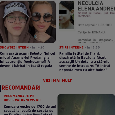
SHOWBIZ INTERN
• la 14:10
STIRI INTERNE
• la 13:30
Cum arată acum Bebeto, fiul cel
Familia fetiței de 11 ani,
mic al Anamariei Prodan și al
dispărută în Bacău, a făcut
lui Laurențiu Reghecampf! A
acuzații! Un detaliu a stârnit
devenit bărbat în toată regula
semne de întrebare: ”A intrat
nepoata mea cu alte haine”
VEZI MAI MULT
RECOMANDĂRI
RECOMANDARE PE
OBSERVATORNEWS.RO
Comoara veche de 1.700 de ani
scoasă la iveală de seceta de