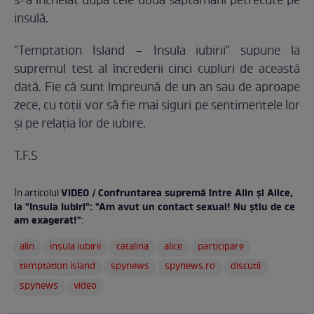
s-a încheiat după cele două săptămâni petrecute pe
insulă.
"Temptation Island – Insula iubirii" supune la
supremul test al încrederii cinci cupluri de această
dată. Fie că sunt împreună de un an sau de aproape
zece, cu toții vor să fie mai siguri pe sentimentele lor
și pe relația lor de iubire.
T.F.S
VIDEO / Confruntarea supremă între Alin şi Alice,
În articolul
la "Insula Iubiri": "Am avut un contact sexual! Nu ştiu de ce
am exagerat!"
:
alin
insula iubirii
catalina
alice
participare
temptation island
spynews
spynews.ro
discutii
spynews
video