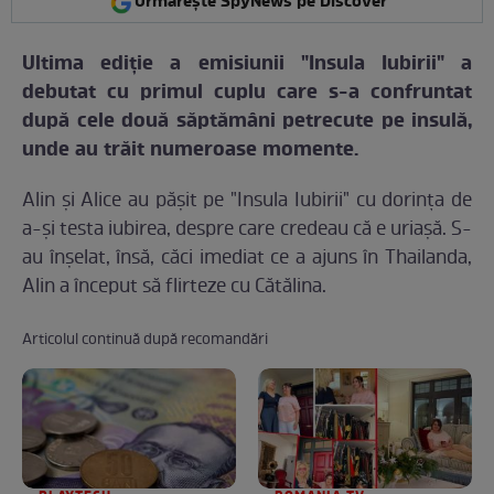
Urmărește SpyNews pe Discover
Ultima ediţie a emisiunii "Insula Iubirii" a
debutat cu primul cuplu care s-a confruntat
după cele două săptămâni petrecute pe insulă,
unde au trăit numeroase momente.
Alin şi Alice au păşit pe "Insula Iubirii" cu dorinţa de
a-şi testa iubirea, despre care credeau că e uriaşă. S-
au înşelat, însă, căci imediat ce a ajuns în Thailanda,
Alin a început să flirteze cu Cătălina.
Articolul continuă după recomandări