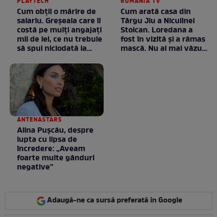
PLAYTECH
ROMANIA TV
Cum obții o mărire de
Cum arată casa din
salariu. Greșeala care îi
Târgu Jiu a Niculinei
costă pe mulți angajați
Stoican. Loredana a
mii de lei, ce nu trebuie
fost în vizită și a rămas
să spui niciodată la
mască. Nu ai mai văzut
negociere
la nimeni așa ceva:
Fără cuvinte / VIDEO
ANTENASTARS
Alina Pușcău, despre
lupta cu lipsa de
încredere: „Aveam
foarte multe gânduri
negative”
Adaugă-ne ca sursă preferată în Google