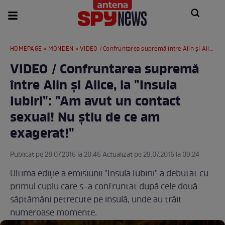
HOMEPAGE
»
MONDEN
» VIDEO / Confruntarea supremă între Alin şi Alice, la "Insula Iubiri": "Am avut un contact sexual! Nu ştiu de ce am exagerat!"
VIDEO / Confruntarea supremă
între Alin şi Alice, la "Insula
Iubiri": "Am avut un contact
sexual! Nu ştiu de ce am
exagerat!"
Publicat pe 28.07.2016 la 20:46 Actualizat pe 29.07.2016 la 09:24
Ultima ediţie a emisiunii "Insula Iubirii" a debutat cu
primul cuplu care s-a confruntat după cele două
săptămâni petrecute pe insulă, unde au trăit
numeroase momente.