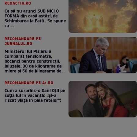
REDACTIA.RO
Ce să nu arunci SUB NICI O
FORMA din casă astăzi, de
Schimbarea la Față . Se spune
ca ....
RECOMANDARE PE
JURNALUL.RO
Ministerul lui Pîslaru a
cumpărat tensiometre,
bocanci pentru construcții,
jaluzele, 30 de kilograme de
miere și 50 de kilograme de
cafea
RECOMANDARE PE A1.RO
Cum a surprins-o Dani Oțil pe
soția lui în vacanță: „Și-a
riscat viața în baia fetelor”: