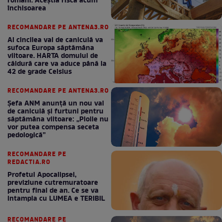
români. Aceștia riscă acum
închisoarea
RECOMANDARE PE ANTENA3.RO
Al cincilea val de caniculă va
sufoca Europa săptămâna
viitoare. HARTA domului de
căldură care va aduce până la
42 de grade Celsius
RECOMANDARE PE ANTENA3.RO
Șefa ANM anunță un nou val
de caniculă și furtuni pentru
săptămâna viitoare: „Ploile nu
vor putea compensa seceta
pedologică”
RECOMANDARE PE
REDACTIA.RO
Profetul Apocalipsei,
previziune cutremuratoare
pentru final de an. Ce se va
intampla cu LUMEA e TERIBIL
RECOMANDARE PE