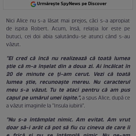
Urmărește SpyNews pe Discover
Nici Alice nu s-a lăsat mai prejos, căci s-a apropiat
de ispita Robert. Acum, însă, relaţia lor este pe
butuci, cei doi abia salutându-se atunci când s-au
văzut.
"El cred că încă nu realizează că toată lumea
ştie că m-a înşelat din a doua zi. Ai încălcat în
20 de minute ce ţi-am cerut. Vezi că toată
lumea ştie, recunoaşte mereu. Nu caracterul
meu s-a văzut. Tu te ataci pentru că am pus
capul pe umărul unei ispite.",
a spus Alice, după ce
a văzut imaginile la "Insula iubirii".
"Nu s-a întâmplat nimic. Am evitat. Am vrut
doar să-i arăt că pot să fiu cu cineva de care îi
e frică şi nu se întâmplă nimic. Nu ne-am