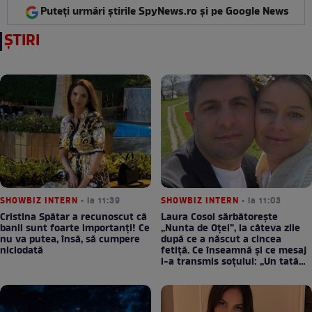
Puteți urmări știrile SpyNews.ro și pe Google News
ȘTIRI
SHOWBIZ INTERN
• la 11:39
SHOWBIZ INTERN
• la 11:03
Cristina Spătar a recunoscut că
Laura Cosoi sărbătorește
banii sunt foarte importanți! Ce
„Nunta de Oțel”, la câteva zile
nu va putea, însă, să cumpere
după ce a născut a cincea
niciodată
fetiță. Ce înseamnă și ce mesaj
i-a transmis soțului: „Un tată
prezent schimbă totul”