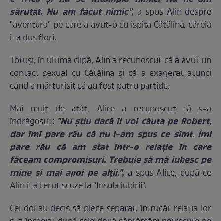
sărutat. Nu am făcut nimic",
a spus Alin despre
"aventura" pe care a avut-o cu ispita Cătălina, căreia
i-a dus flori.
Totuşi, în ultima clipă, Alin a recunoscut că a avut un
contact sexual cu Cătălina şi că a exagerat atunci
când a mărturisit că au fost patru partide.
Mai mult de atât, Alice a recunoscut că s-a
"Nu ştiu dacă îl voi căuta pe Robert,
îndrăgostit:
dar îmi pare rău că nu i-am spus ce simt. Îmi
pare rău că am stat într-o relaţie în care
făceam compromisuri. Trebuie să mă iubesc pe
mine şi mai apoi pe alţii.",
a spus Alice, după ce
Alin i-a cerut scuze la "Insula iubirii".
Cei doi au decis să plece separat, întrucât relaţia lor