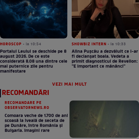
HOROSCOP
• la 10:54
SHOWBIZ INTERN
• la 10:33
Portalul Leului se deschide pe 8
Alina Pușcău a dezvăluit ce i-ar
august 2026. De ce este
fi declanșat boala. Vedeta a
considerată 8.08 una dintre cele
primit diagnosticul de Revelion:
mai puternice zile pentru
”E important ce mănânci”
manifestare
VEZI MAI MULT
RECOMANDĂRI
RECOMANDARE PE
OBSERVATORNEWS.RO
Comoara veche de 1.700 de ani
scoasă la iveală de seceta de
pe Dunăre, între România şi
Bulgaria. Imagini rare