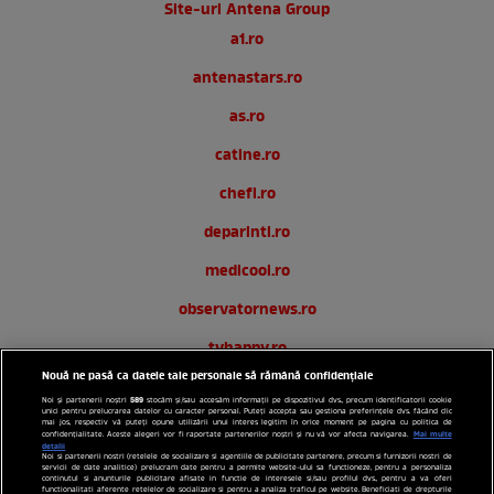
Site-uri Antena Group
a1.ro
antenastars.ro
as.ro
catine.ro
chefi.ro
deparinti.ro
medicool.ro
observatornews.ro
tvhappy.ro
Nouă ne pasă ca datele tale personale să rămână confidențiale
useit.ro
589
Noi și partenerii noștri
stocăm și/sau accesăm informații pe dispozitivul dvs., precum identificatorii cookie
unici pentru prelucrarea datelor cu caracter personal. Puteți accepta sau gestiona preferințele dvs. făcând clic
zutv.ro
mai jos, respectiv vă puteți opune utilizării unui interes legitim în orice moment pe pagina cu politica de
Mai multe
confidențialitate. Aceste alegeri vor fi raportate partenerilor noștri și nu vă vor afecta navigarea.
detalii
Noi si partenerii nostri (retelele de socializare si agentiile de publicitate partenere, precum si furnizorii nostri de
Trends AntenaPLAY
servicii de date analitice) prelucram date pentru a permite website-ului sa functioneze, pentru a personaliza
continutul si anunturile publicitare afisate in functie de interesele si/sau profilul dvs., pentru a va oferi
functionalitati aferente retelelor de socializare si pentru a analiza traficul pe website. Beneficiati de drepturile