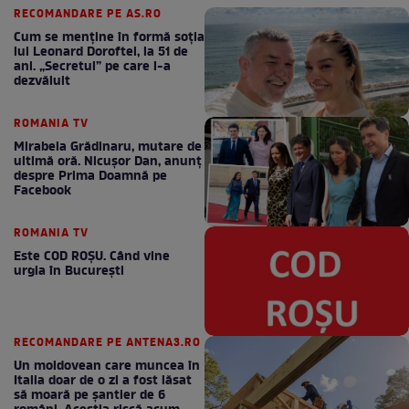
RECOMANDARE PE AS.RO
Cum se menţine în formă soţia
lui Leonard Doroftei, la 51 de
ani. „Secretul” pe care l-a
dezvăluit
ROMANIA TV
Mirabela Grădinaru, mutare de
ultimă oră. Nicuşor Dan, anunţ
despre Prima Doamnă pe
Facebook
ROMANIA TV
Este COD ROŞU. Când vine
urgia în Bucureşti
RECOMANDARE PE ANTENA3.RO
Un moldovean care muncea în
Italia doar de o zi a fost lăsat
să moară pe şantier de 6