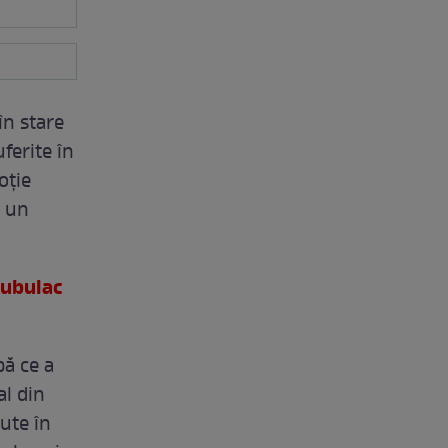
în stare
uferite în
oţie
c un
Bubulac
pă ce a
al din
ute în