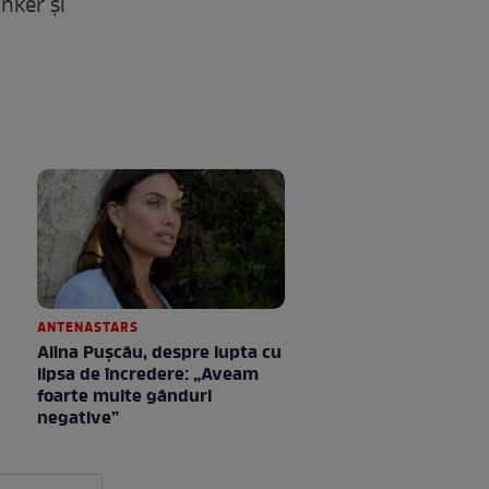
nker şi
ANTENASTARS
Alina Pușcău, despre lupta cu
lipsa de încredere: „Aveam
foarte multe gânduri
negative”