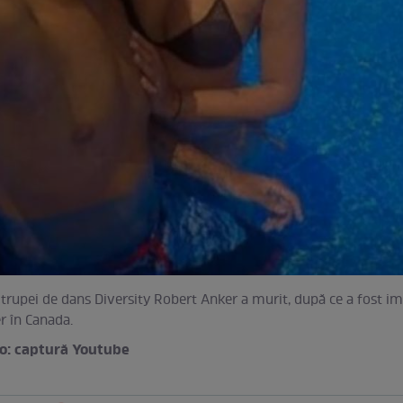
l trupei de dans Diversity Robert Anker a murit, după ce a fost im
er în Canada.
to: captură Youtube