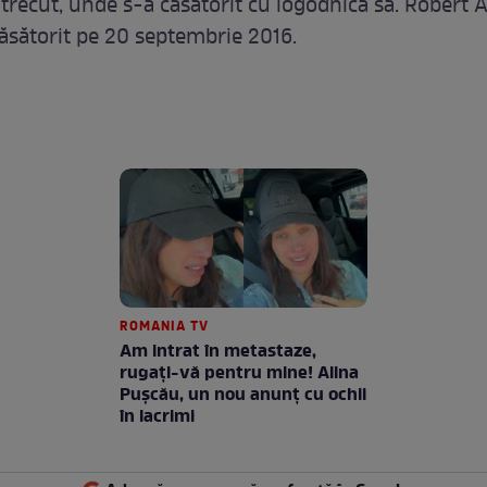
trecut, unde s-a căsătorit cu logodnica sa. Robert A
ăsătorit pe 20 septembrie 2016.
ROMANIA TV
Am intrat în metastaze,
rugaţi-vă pentru mine! Alina
Puşcău, un nou anunţ cu ochii
în lacrimi