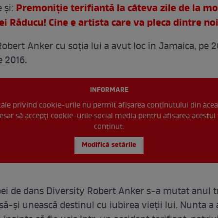
Premoniţie terifiantă la câteva zile de la m
e şi:
ei Răducu! Cine e artista care va pleca dintre no
Robert Anker cu soţia lui a avut loc în Jamaica, pe 
 2016.
INFORMARE
 tale privind cookie-urile nu permit afișarea conținutului din acea
esar să accepți cookie-urile social media pentru afisarea acestui 
conținut.
Modifică setările
pei de dans Diversity Robert Anker s-a mutat anul t
ă-şi unească destinul cu iubirea vieţii lui. Nunta a 