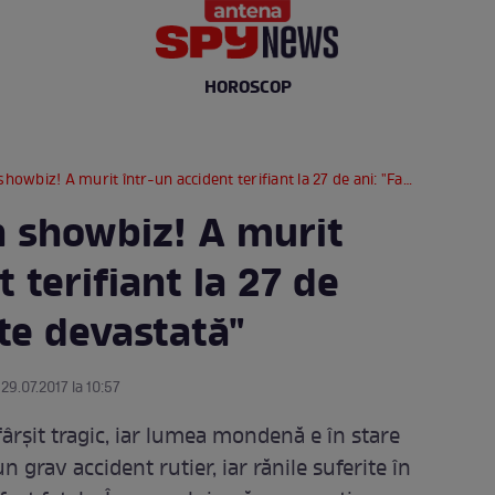
HOROSCOP
iz! A murit într-un accident terifiant la 27 de ani: "Familia este devastată"
n showbiz! A murit
 terifiant la 27 de
ste devastată"
 29.07.2017 la 10:57
fârşit tragic, iar lumea mondenă e în stare
un grav accident rutier, iar rănile suferite în