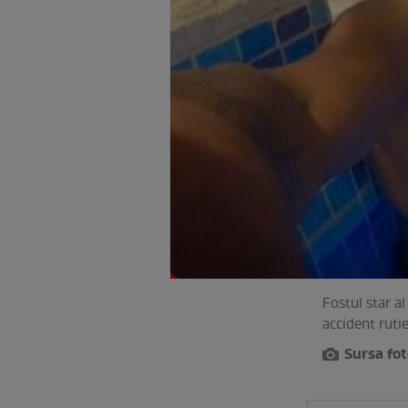
Fostul star a
accident ruti
Sursa fo