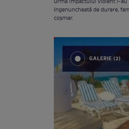
urma impactului violent i-au f
îngenuncheată de durere, famil
coşmar.
GALERIE (2)