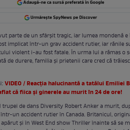
Adaugă-ne ca sursă preferată în Google
Urmărește SpyNews pe Discover
vut parte de un sfârşit tragic, iar lumea mondenă e 
fost implicat într-un grav accident rutier, iar rănile s
lui violent i-au fost fatale. În urma lui a rămas o s
 de durere, familia şi prietenii care cred că trăies
VIDEO / Reacţia halucinantă a tatălui Emiliei 
i:
flat că fiica şi ginerele au murit în 24 de ore!
al trupei de dans Diversity Robert Anker a murit, du
 într-un accident rutier în Canada. Britanicul, origin
a apărut şi în West End show Thriller înainte să se m