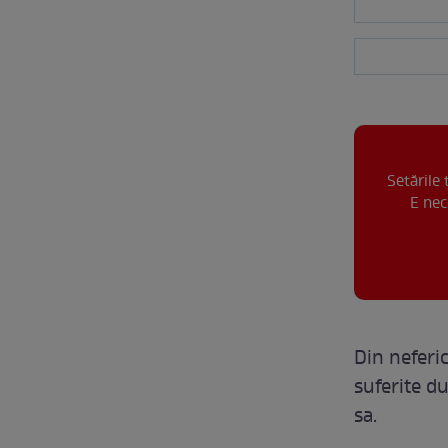
Setările
E nec
Din neferic
suferite du
sa.