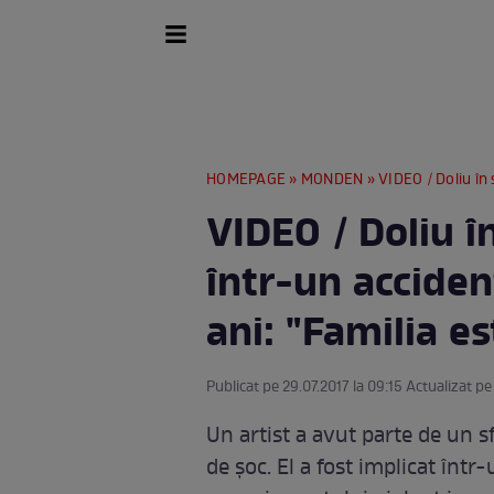
HOMEPAGE
»
MONDEN
» VIDEO / Doliu în showb
VIDEO / Doliu î
într-un accident
ani: "Familia e
Publicat pe 29.07.2017 la 09:15 Actualizat pe
Un artist a avut parte de un s
de şoc. El a fost implicat într-