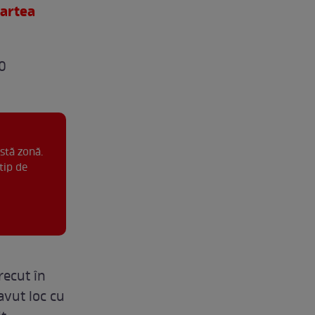
oartea
i
20
stă zonă.
tip de
recut în
avut loc cu