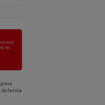
stă zonă.
tip de
 grave
t de familia