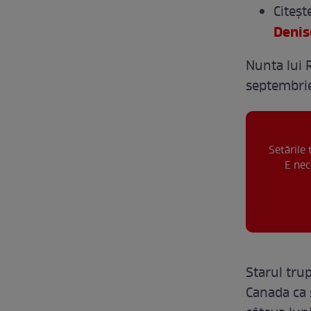
Citeşt
Denis
Nunta lui 
septembrie
Setările
E nec
Starul tru
Canada ca s