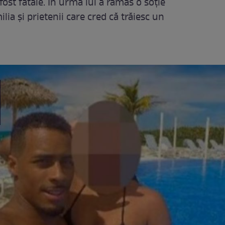
ost fatale. În urma lui a rămas o soţie
ia şi prietenii care cred că trăiesc un