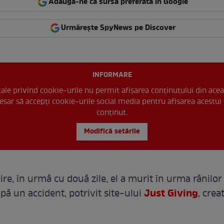
Adaugă-ne ca sursă preferată în Google
Urmărește SpyNews pe Discover
INFORMARE
 tale privind cookie-urile nu permit afișarea conținutului din acea
esar să accepți cookie-urile social media pentru afisarea acestui 
conținut.
Modifică setările
ire, în urmă cu două zile, el a murit în urma rănilor
Just Giving
pă un accident, potrivit site-ului
, crea