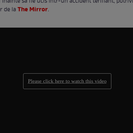
 înainte să fie ucis într-un accident terifiant, potriv
The Mirror
or de la
.