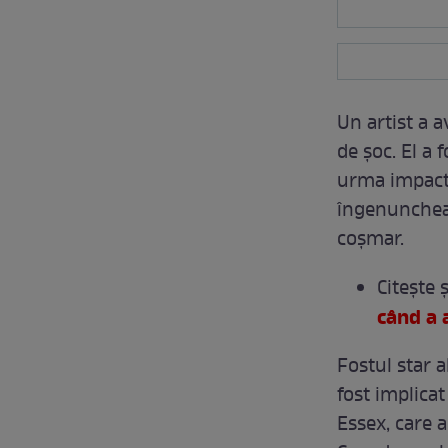
Un artist a a
de şoc. El a 
urma impactu
îngenuncheată
coşmar.
Citeşte ş
când a a
Fostul star 
fost implicat
Essex, care 