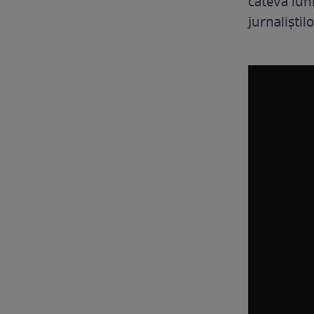
câteva luni
jurnaliştil