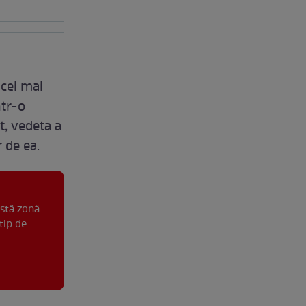
 cei mai
ntr-o
t, vedeta a
 de ea.
stă zonă.
tip de