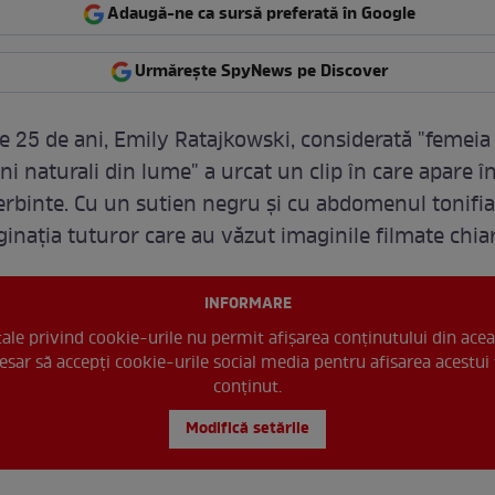
Adaugă-ne ca sursă preferată în Google
Urmărește SpyNews pe Discover
de 25 de ani, Emily Ratajkowski, considerată "femeia
i naturali din lume" a urcat un clip în care apare î
ierbinte. Cu un sutien negru şi cu abdomenul tonifia
ginaţia tuturor care au văzut imaginile filmate chiar
INFORMARE
 tale privind cookie-urile nu permit afișarea conținutului din acea
esar să accepți cookie-urile social media pentru afisarea acestui 
conținut.
Modifică setările