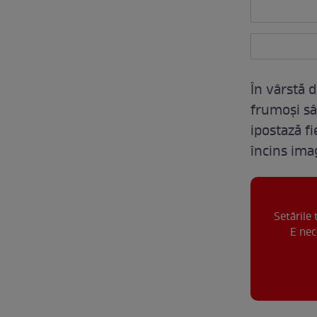
În vârstă 
frumoşi sân
ipostază f
încins ima
Setările
E nec