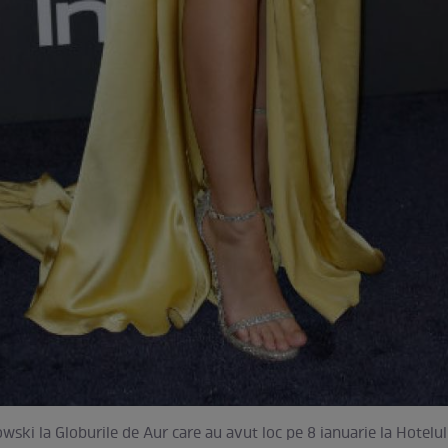
wski la Globurile de Aur care au avut loc pe 8 ianuarie la Hotelu