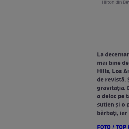
Hilton din Bev
La decernar
mai bine de
Hills, Los 
de revistă. 
gravitaţia. 
o deloc pe t
sutien şi o
bărbaţi, iar
FOTO / TOP 