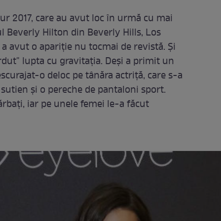
ur 2017, care au avut loc în urmă cu mai
 Beverly Hilton din Beverly Hills, Los
 avut o apariţie nu tocmai de revistă. Şi
rdut" lupta cu gravitaţia. Deşi a primit un
scurajat-o deloc pe tânăra actriţă, care s-a
 sutien şi o pereche de pantaloni sport.
rbaţi, iar pe unele femei le-a făcut