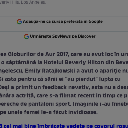
erly Hills, Los Angeles.
Adaugă-ne ca sursă preferată în Google
Urmărește SpyNews pe Discover
ea Globurilor de Aur 2017, care au avut loc în u
 o săptămână la Hotelul Beverly Hilton din Bev
Angelescu, Emily Ratajkowski a avut o apariţie n
Şi asta pentru că sânii ei "au pierdut" lupta cu
Deşi a primit un feedback nevativ, asta nu a des
ânăra actriţă, care s-a filmat recent în timp ce 
 pereche de pantaloni sport. Imaginile i-au înneb
 pe unele femei le-a făcut invidioase.
8 cel mai bine îmbrăcate vedete pe covorul roşu