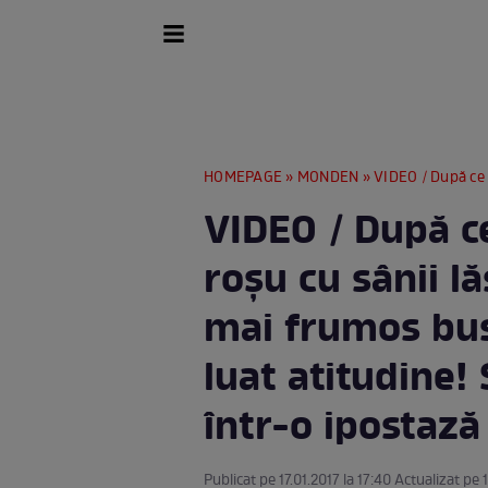
HOMEPAGE
»
MONDEN
» VIDEO / După ce a păşit pe covorul roş
VIDEO / După ce
roşu cu sânii lă
mai frumos bus
luat atitudine! 
într-o ipostaz
Publicat pe 17.01.2017 la 17:40 Actualizat pe 1