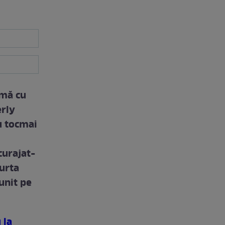
rmă cu
erly
u tocmai
curajat-
purta
unit pe
 la