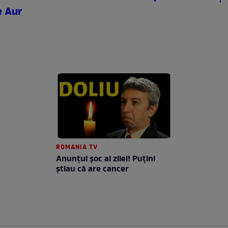
e Aur
ROMANIA TV
Anunţul şoc al zilei! Puţini
ştiau că are cancer