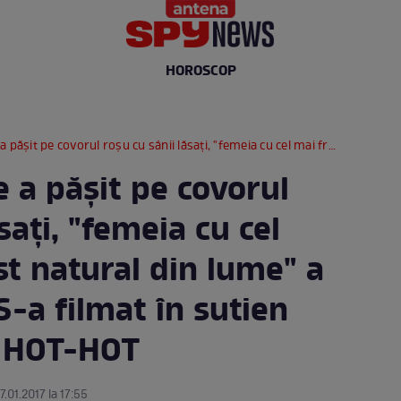
HOROSCOP
u cu sânii lăsaţi, "femeia cu cel mai frumos bust natural din lume" a luat atitudine! S-a filmat în sutien într-o ipostază HOT-HOT
 a păşit pe covorul
saţi, "femeia cu cel
t natural din lume" a
S-a filmat în sutien
ă HOT-HOT
7.01.2017 la 17:55