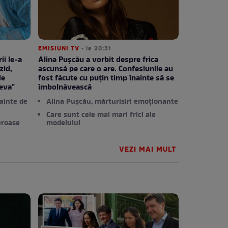
EMISIUNI TV
• la 20:31
ii le-a
Alina Pușcău a vorbit despre frica
zid,
ascunsă pe care o are. Confesiunile au
de
fost făcute cu puțin timp înainte să se
eva"
îmbolnăvească
ainte de
Alina Pușcău, mărturisiri emoționante
Care sunt cele mai mari frici ale
eroase
modelului
VEZI MAI MULT