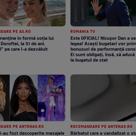
DARE PE AS.RO
ROMANIA TV
enţine în formă soţia lui
Este OFICIAL! Nicușor Dan a s
Doroftei, la 51 de ani.
legea! Acești bugetari vor prim
l” pe care l-a dezvăluit
bonusuri de performanță consi
Ei sunt obligați, însă, să aducă 
la bugetul de stat
DARE PE ANTENA3.RO
RECOMANDARE PE ANTENA3.RO
i-au fost descoperite mesajele
Bărbatul care a vandalizat o s