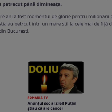
u petrecut până dimineaţa.
re ani a fost momentul de glorie pentru milionarii 
ştia au petrcut într-un mare stil la cele mai de fiţă c
din Bucureşti.
ROMANIA TV
Anunţul şoc al zilei! Puţini
ştiau că are cancer