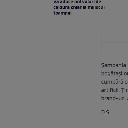
va aduce noi valuri de
căldură chiar la mijlocul
toamnei
Şampania c
bogătaşilor
cumpără o 
artificii. 
brand-uri 
D.S.