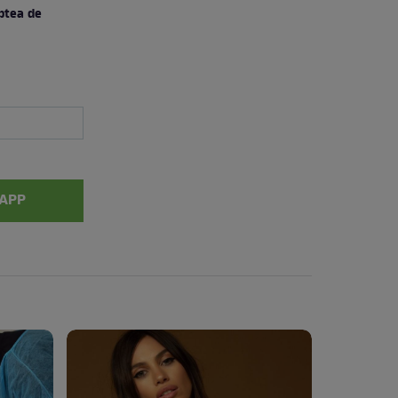
ptea de
APP