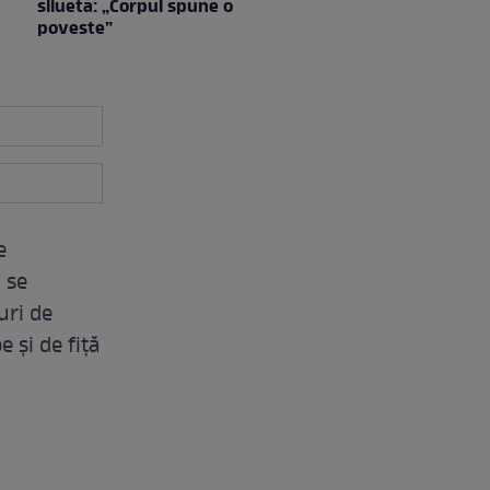
silueta: „Corpul spune o
poveste”
e
 se
uri de
e şi de fiţă