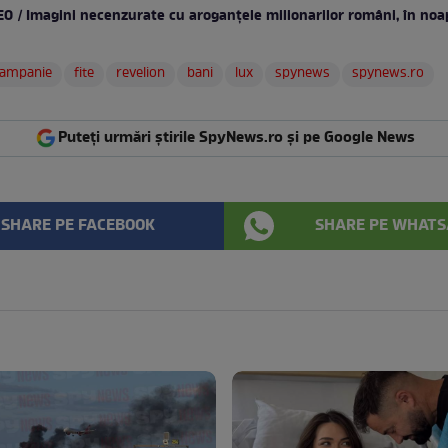
EO / Imagini necenzurate cu aroganţele milionarilor români, în noa
ampanie
fite
revelion
bani
lux
spynews
spynews.ro
Puteți urmări știrile SpyNews.ro și pe Google News
SHARE PE FACEBOOK
SHARE PE WHATS