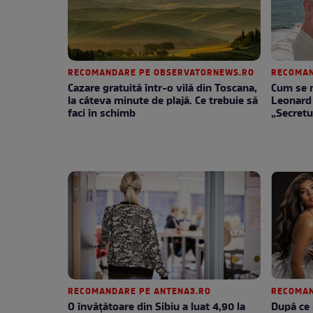
RECOMANDARE PE OBSERVATORNEWS.RO
RECOMAN
Cazare gratuită într-o vilă din Toscana,
Cum se m
la câteva minute de plajă. Ce trebuie să
Leonard 
faci în schimb
„Secretu
RECOMANDARE PE ANTENA3.RO
RECOMAN
O învățătoare din Sibiu a luat 4,90 la
După ce 