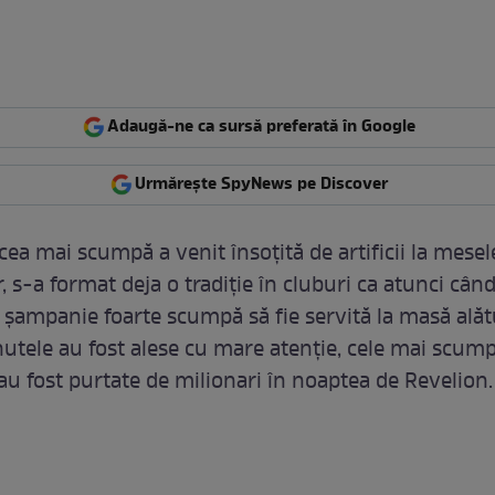
Adaugă-ne ca sursă preferată în Google
Urmărește SpyNews pe Discover
ea mai scumpă a venit însoţită de artificii la mesel
, s-a format deja o tradiţie în cluburi ca atunci când
şampanie foarte scumpă să fie servită la masă alăt
Ţinutele au fost alese cu mare atenţie, cele mai scump
au fost purtate de milionari în noaptea de Revelion.