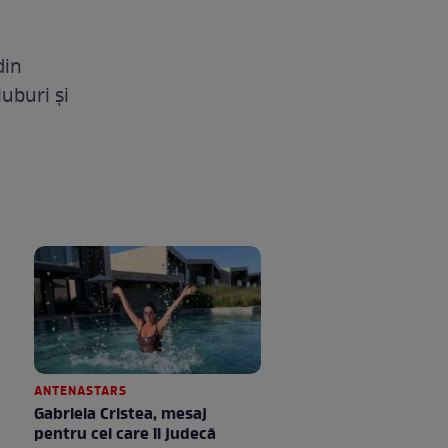
din
luburi şi
ANTENASTARS
Gabriela Cristea, mesaj
pentru cei care îi judecă