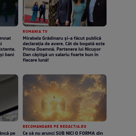
ROMANIA TV
emnat
Mirabela Grădinaru și-a făcut publică
i
declarația de avere. Cât de bogată este
stente.
Prima Doamnă. Partenera lui Nicușor
și bani
Dan câștigă un salariu foarte bun în
fiecare lună!
RECOMANDARE PE REDACTIA.RO
tâncă pe
Ce să nu arunci SUB NICI O FORMA din