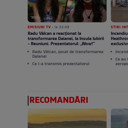
EMISIUNI TV
• la 22:06
STIRI I
Radu Vâlcan a reacționat la
Incendiu
transformarea Daianei, la Insula Iubirii
Heathro
- Reuniuni. Prezentatorul: „Wow!”
exclusiv
Radu Vâlcan, șocat de transformarea
Incend
Daianei
Ce au 
Ce i-a transmis prezentatorul
aeropo
RECOMANDĂRI