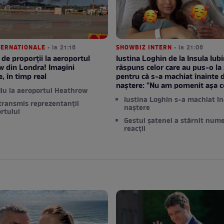
NTERNATIONALE
• la 21:16
SHOWBIZ INTERN
• la 21:06
 de proporții la aeroportul
Iustina Loghin de la Insula Iubir
w din Londra! Imagini
răspuns celor care au pus-o la 
e, în timp real
pentru că s-a machiat înainte 
naștere: "Nu am pomenit așa c
iu la aeroportul Heathrow
Iustina Loghin s-a machiat în
transmis reprezentanții
naștere
rtului
Gestul șatenei a stârnit num
reacții