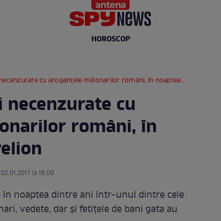
HOROSCOP
cenzurate cu aroganţele milionarilor români, în noaptea de Revelion
i necenzurate cu
onarilor români, în
elion
 02.01.2017 la 18:09
în noaptea dintre ani într-unul dintre cele
nari, vedete, dar şi fetiţele de bani gata au