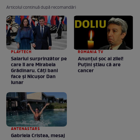
Articolul continuă după recomandări
PLAYTECH
ROMANIA TV
Salariul surprinzător pe
Anunţul şoc al zilei!
care îl are Mirabela
Puţini ştiau că are
Grădinaru. Câţi bani
cancer
face şi Nicuşor Dan
lunar
ANTENASTARS
Gabriela Cristea, mesaj