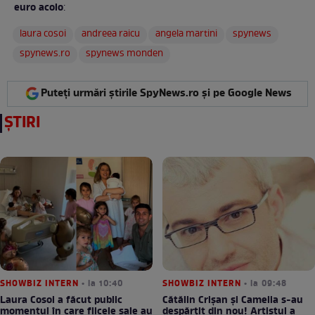
euro acolo
:
laura cosoi
andreea raicu
angela martini
spynews
spynews.ro
spynews monden
Puteți urmări știrile SpyNews.ro și pe Google News
ȘTIRI
SHOWBIZ INTERN
• la 10:40
SHOWBIZ INTERN
• la 09:48
Laura Cosoi a făcut public
Cătălin Crișan și Camelia s-au
momentul în care fiicele sale au
despărțit din nou! Artistul a