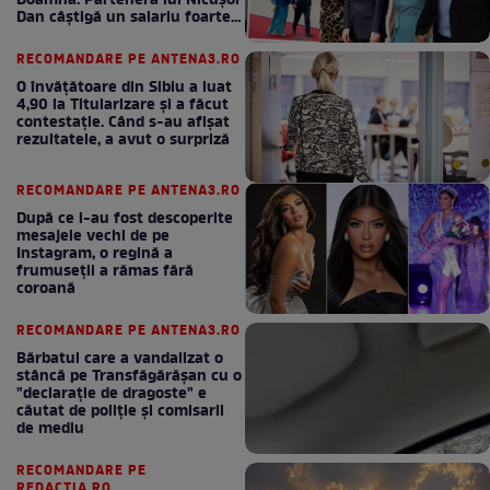
Doamnă. Partenera lui Nicușor
Dan câștigă un salariu foarte
bun în fiecare lună!
RECOMANDARE PE ANTENA3.RO
O învățătoare din Sibiu a luat
4,90 la Titularizare și a făcut
contestație. Când s-au afișat
rezultatele, a avut o surpriză
RECOMANDARE PE ANTENA3.RO
După ce i-au fost descoperite
mesajele vechi de pe
Instagram, o regină a
frumuseții a rămas fără
coroană
RECOMANDARE PE ANTENA3.RO
Bărbatul care a vandalizat o
stâncă pe Transfăgărășan cu o
"declaraţie de dragoste" e
căutat de poliție și comisarii
de mediu
RECOMANDARE PE
REDACTIA.RO