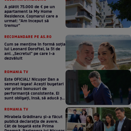
A plătit 75.000 de € pe un
apartament la My Home
Residence. Coşmarul care a
urmat: "Am început să
tremur"
RECOMANDARE PE AS.RO
Cum se menţine în formă soţia
lui Leonard Doroftei, la 51 de
ani. „Secretul” pe care l-a
dezvăluit
ROMANIA TV
Este OFICIAL! Nicușor Dan a
semnat legea! Acești bugetari
vor primi bonusuri de
performanță consistente. Ei
sunt obligați, însă, să aducă și
bani la bugetul de stat
ROMANIA TV
Mirabela Grădinaru și-a făcut
publică declarația de avere.
Cât de bogată este Prima