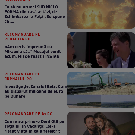
Ce să nu arunci SUB NICI O
FORMA din casă astăzi, de
Schimbarea la Față . Se spune
ca ....
RECOMANDARE PE
REDACTIA.RO
«Am decis împreună cu
Mirabela să..." Mesajul venit
acum. Mii de reactii INSTANT
RECOMANDARE PE
JURNALUL.RO
Investigație, Canalul Bala: Cum
au dispărut milioane de euro
pe Dunăre
RECOMANDARE PE A1.RO
Cum a surprins-o Dani Oțil pe
soția lui în vacanță: „Și-a
riscat viața în baia fetelor”: