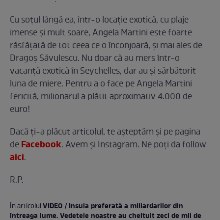
Cu soţul lângă ea, într-o locaţie exotică, cu plaje
imense şi mult soare, Angela Martini este foarte
răsfăţată de tot ceea ce o înconjoară, şi mai ales de
Dragoş Săvulescu. Nu doar că au mers într-o
vacanţă exotică în Seychelles, dar au şi sărbătorit
luna de miere. Pentru a o face pe Angela Martini
fericită, milionarul a plătit aproximativ 4.000 de
euro!
Dacă ţi-a plăcut articolul, te așteptăm și pe pagina
Facebook
de
. Avem și Instagram. Ne poți da follow
aici
.
R.P.
VIDEO / Insula preferată a miliardarilor din
În articolul
întreaga lume. Vedetele noastre au cheltuit zeci de mii de