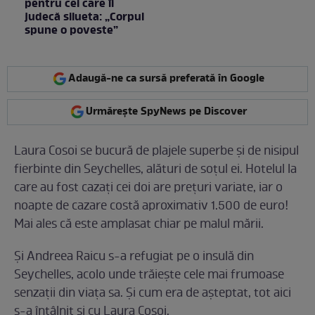
pentru cei care îi
judecă silueta: „Corpul
spune o poveste”
Adaugă-ne ca sursă preferată în Google
Urmărește SpyNews pe Discover
Laura Cosoi se bucură de plajele superbe şi de nisipul
fierbinte din Seychelles, alături de soţul ei. Hotelul la
care au fost cazaţi cei doi are preţuri variate, iar o
noapte de cazare costă aproximativ 1.500 de euro!
Mai ales că este amplasat chiar pe malul mării.
Şi Andreea Raicu s-a refugiat pe o insulă din
Seychelles, acolo unde trăieşte cele mai frumoase
senzaţii din viaţa sa. Şi cum era de aşteptat, tot aici
s-a întâlnit şi cu Laura Cosoi.