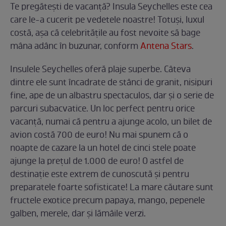
Te pregăteşti de vacanţă? Insula Seychelles este cea
care le-a cucerit pe vedetele noastre! Totuşi, luxul
costă, aşa că celebrităţile au fost nevoite să bage
mâna adânc în buzunar, conform
Antena Stars
.
Insulele Seychelles oferă plaje superbe. Câteva
dintre ele sunt încadrate de stânci de granit, nisipuri
fine, ape de un albastru spectaculos, dar şi o serie de
parcuri subacvatice. Un loc perfect pentru orice
vacanţă, numai că pentru a ajunge acolo, un bilet de
avion costă 700 de euro! Nu mai spunem că o
noapte de cazare la un hotel de cinci stele poate
ajunge la preţul de 1.000 de euro! O astfel de
destinaţie este extrem de cunoscută şi pentru
preparatele foarte sofisticate! La mare căutare sunt
fructele exotice precum papaya, mango, pepenele
galben, merele, dar şi lămâile verzi.