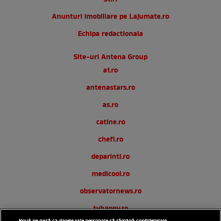
Anunturi imobiliare pe Lajumate.ro
Echipa redactionala
Site-uri Antena Group
a1.ro
antenastars.ro
as.ro
catine.ro
chefi.ro
deparinti.ro
medicool.ro
observatornews.ro
tvhappy.ro