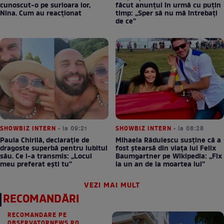
cunoscut-o pe surioara lor,
făcut anunțul în urmă cu puțin
Nina. Cum au reacționat
timp: „Sper să nu mă întrebați
de ce”
SHOWBIZ INTERN
• la 09:21
SHOWBIZ INTERN
• la 08:28
Paula Chirilă, declarație de
Mihaela Rădulescu susține că a
dragoste superbă pentru iubitul
fost ștearsă din viața lui Felix
său. Ce i-a transmis: „Locul
Baumgartner pe Wikipedia: „Fix
meu preferat ești tu”
la un an de la moartea lui”
VEZI MAI MULT
RECOMANDĂRI
RECOMANDARE PE
OBSERVATORNEWS.RO