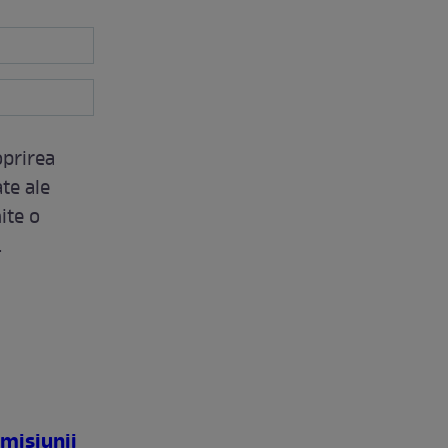
oprirea
te ale
ite o
.
misiunii