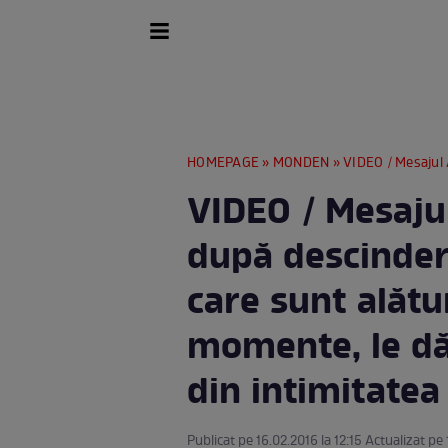
HOMEPAGE
»
MONDEN
» VIDEO / Mesajul Andreei Berecleanu, după
VIDEO / Mesaju
după descinderi
care sunt alătu
momente, le d
din intimitatea
Publicat pe 16.02.2016 la 12:15 Actualizat pe 