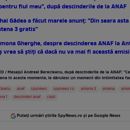
pentru fiul meu”, după descinderile de la ANAF
hai Gâdea a făcut marele anunț: ”Din seara asta
tena 3 gratis”
imona Gherghe, despre descinderea ANAF la An
 vrea să știți că dacă nu va mai fi această emisi
EO / Mesajul Andreei Berecleanu, după descinderile de la ANAF: "Ce
tena în aceste momente, le dăruiesc un moment din intimitatea fam
cleanu
anaf
spynews
spynews.ro
antena 3
antena
ante
na 1
descinderi anaf
copil
Puteți urmări știrile SpyNews.ro și pe Google News