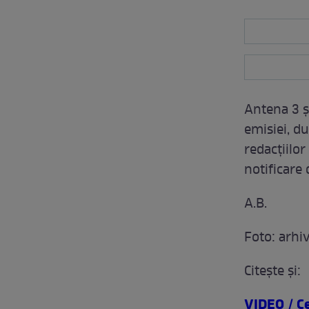
Antena 3 și
emisiei, du
redacțiilor
notificare 
A.B.
Foto: arhi
Citeşte şi:
VIDEO / C