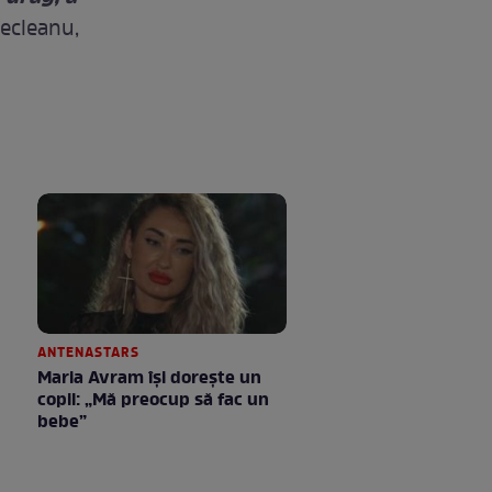
recleanu,
ANTENASTARS
Maria Avram își dorește un
copil: „Mă preocup să fac un
bebe”