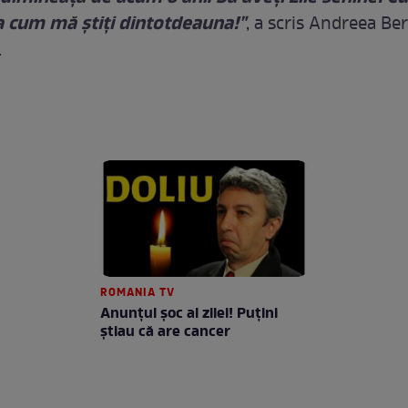
a cum mă ştiţi dintotdeauna!"
, a scris Andreea Be
.
ROMANIA TV
Anunţul şoc al zilei! Puţini
ştiau că are cancer