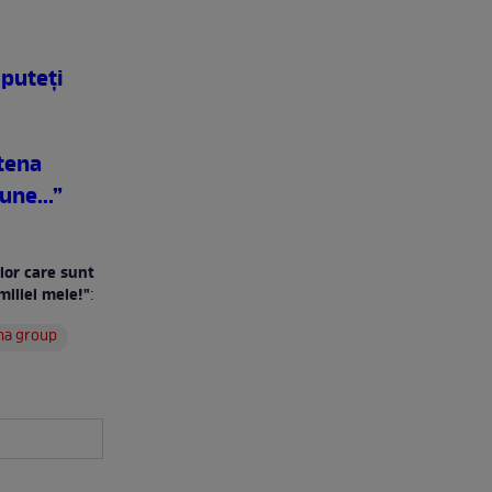
 puteți
tena
une...”
lor care sunt
iliei mele!"
:
na group