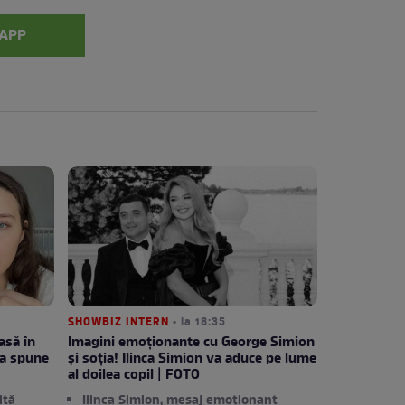
APP
SHOWBIZ INTERN
• la 18:35
asă în
Imagini emoționante cu George Simion
ra spune
și soția! Ilinca Simion va aduce pe lume
al doilea copil | FOTO
ită
Ilinca Simion, mesaj emoționant