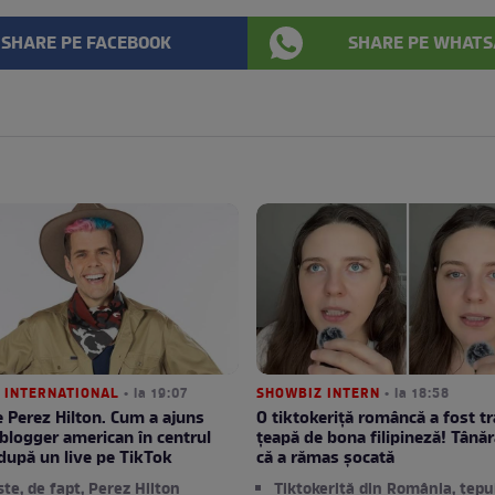
SHARE PE FACEBOOK
SHARE PE WHATS
 INTERNATIONAL
• la 19:07
SHOWBIZ INTERN
• la 18:58
e Perez Hilton. Cum a ajuns
O tiktokeriță româncă a fost tr
 blogger american în centrul
țeapă de bona filipineză! Tână
 după un live pe TikTok
că a rămas șocată
ste, de fapt, Perez Hilton
Tiktokeriță din România, țepu