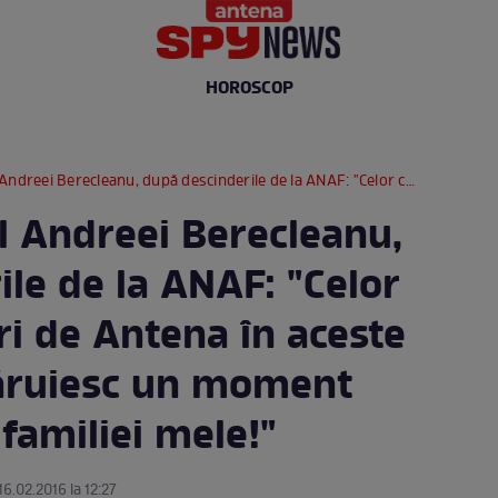
HOROSCOP
 descinderile de la ANAF: "Celor care sunt alături de Antena în aceste momente, le dăruiesc un moment din intimitatea familiei mele!"
l Andreei Berecleanu,
le de la ANAF: "Celor
ri de Antena în aceste
ăruiesc un moment
 familiei mele!"
16.02.2016 la 12:27