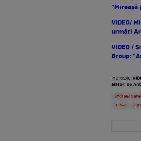
”Mireasă 
VIDEO/ Mi
urmări An
VIDEO / S
Group: ”Aș
VID
În articolul
alături de An
andreea bere
mesaj
ante