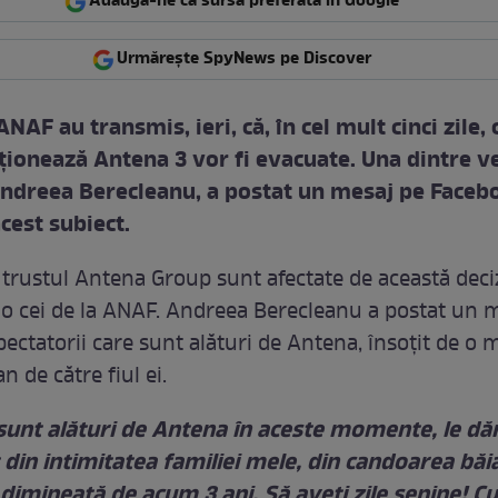
Adaugă-ne ca sursă preferată în Google
Urmărește SpyNews pe Discover
ANAF au transmis, ieri, că, în cel mult cinci zile, 
cționează Antena 3 vor fi evacuate. Una dintre v
Andreea Berecleanu, a postat un mesaj pe Faceb
acest subiect.
 trustul Antena Group sunt afectate de această deci
-o cei de la ANAF. Andreea Berecleanu a postat un 
pectatorii care sunt alături de Antena, însoţit de o 
n de către fiul ei.
 sunt alături de Antena în aceste momente, le dă
in intimitatea familiei mele, din candoarea băia
dimineaţă de acum 3 ani. Să aveţi zile senine! Cu