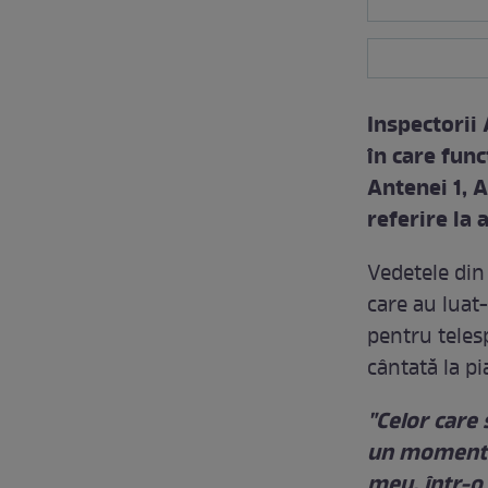
Inspectorii 
în care fun
Antenei 1, 
referire la 
Vedetele din
care au luat
pentru teles
cântată la pia
"Celor care
un moment d
meu, într-o 