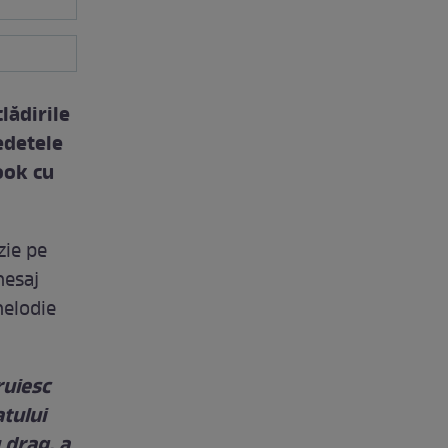
clădirile
edetele
ook cu
zie pe
mesaj
melodie
ruiesc
tului
 drag, a