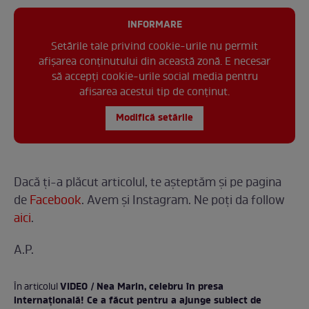
INFORMARE
Setările tale privind cookie-urile nu permit
afișarea conținutului din această zonă. E necesar
să accepți cookie-urile social media pentru
afisarea acestui tip de conținut.
Modifică setările
Dacă ți-a plăcut articolul, te așteptăm și pe pagina
de
Facebook
. Avem și Instagram. Ne poți da follow
aici
.
A.P.
VIDEO / Nea Marin, celebru în presa
În articolul
internațională! Ce a făcut pentru a ajunge subiect de