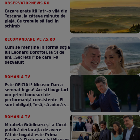
OBSERVATORNEWS.RO
Cazare gratuită într-o vilă din
Toscana, la câteva minute de
plajă. Ce trebuie să faci în
schimb
RECOMANDARE PE AS.RO
Cum se menţine în formă soţia
lui Leonard Doroftei, la 51 de
ani. „Secretul” pe care l-a
dezvăluit
ROMANIA TV
Este OFICIAL! Nicușor Dan a
semnat legea! Acești bugetari
vor primi bonusuri de
performanță consistente. Ei
sunt obligați, însă, să aducă și
bani la bugetul de stat
ROMANIA TV
Mirabela Grădinaru și-a făcut
publică declarația de avere.
Cât de bogată este Prima