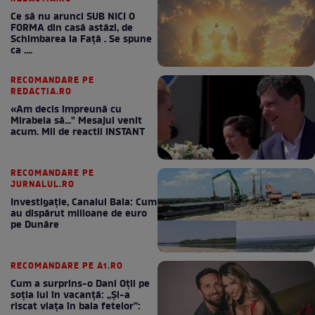
Ce să nu arunci SUB NICI O
FORMA din casă astăzi, de
Schimbarea la Față . Se spune
ca ....
RECOMANDARE PE
REDACTIA.RO
«Am decis împreună cu
Mirabela să..." Mesajul venit
acum. Mii de reactii INSTANT
RECOMANDARE PE
JURNALUL.RO
Investigație, Canalul Bala: Cum
au dispărut milioane de euro
pe Dunăre
RECOMANDARE PE A1.RO
Cum a surprins-o Dani Oțil pe
soția lui în vacanță: „Și-a
riscat viața în baia fetelor”: