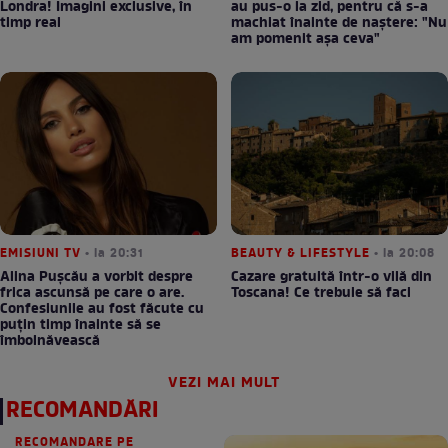
Londra! Imagini exclusive, în
au pus-o la zid, pentru că s-a
timp real
machiat înainte de naștere: "Nu
am pomenit așa ceva"
EMISIUNI TV
• la 20:31
BEAUTY & LIFESTYLE
• la 20:08
Alina Pușcău a vorbit despre
Cazare gratuită într-o vilă din
frica ascunsă pe care o are.
Toscana! Ce trebuie să faci
Confesiunile au fost făcute cu
puțin timp înainte să se
îmbolnăvească
VEZI MAI MULT
RECOMANDĂRI
RECOMANDARE PE