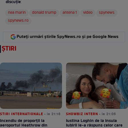
discuție
:
nea marin
donald trump
antena 1
video
spynews
spynews.ro
Puteți urmări știrile SpyNews.ro și pe Google News
ȘTIRI
STIRI INTERNATIONALE
• la 21:16
SHOWBIZ INTERN
• la 21:06
Incendiu de proporții la
Iustina Loghin de la Insula
aeroportul Heathrow din
Iubirii le-a răspuns celor care