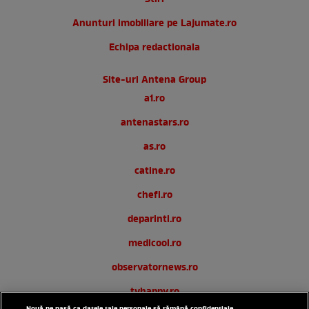
Anunturi imobiliare pe Lajumate.ro
Echipa redactionala
Site-uri Antena Group
a1.ro
antenastars.ro
as.ro
catine.ro
chefi.ro
deparinti.ro
medicool.ro
observatornews.ro
tvhappy.ro