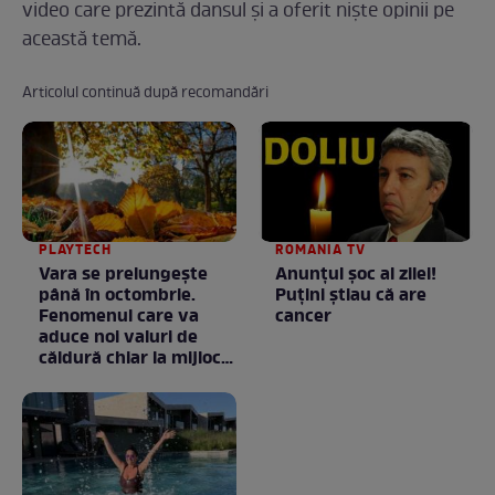
video care prezintă dansul și a oferit niște opinii pe
această temă.
Articolul continuă după recomandări
PLAYTECH
ROMANIA TV
Vara se prelungeşte
Anunţul şoc al zilei!
până în octombrie.
Puţini ştiau că are
Fenomenul care va
cancer
aduce noi valuri de
căldură chiar la mijlocul
toamnei