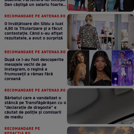
Doamnă. Partenera lui Nicușor
Dan câștigă un salariu foarte
bun în fiecare lună!
RECOMANDARE PE ANTENA3.RO
O învățătoare din Sibiu a luat
4,90 la Titularizare și a făcut
contestație. Când s-au afișat
rezultatele, a avut o surpriză
RECOMANDARE PE ANTENA3.RO
După ce i-au fost descoperite
mesajele vechi de pe
Instagram, o regină a
frumuseții a rămas fără
coroană
RECOMANDARE PE ANTENA3.RO
Bărbatul care a vandalizat o
stâncă pe Transfăgărășan cu o
"declaraţie de dragoste" e
căutat de poliție și comisarii
de mediu
RECOMANDARE PE
REDACTIA.RO