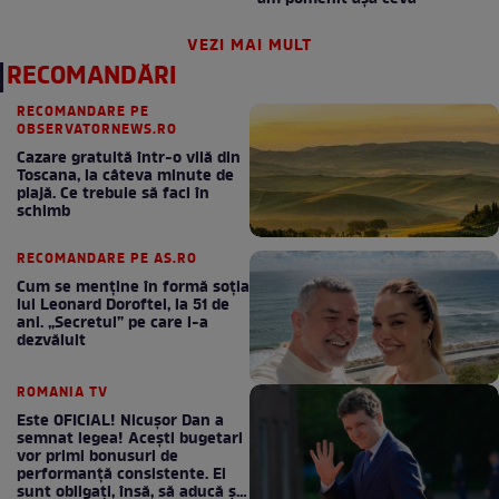
VEZI MAI MULT
RECOMANDĂRI
RECOMANDARE PE
OBSERVATORNEWS.RO
Cazare gratuită într-o vilă din
Toscana, la câteva minute de
plajă. Ce trebuie să faci în
schimb
RECOMANDARE PE AS.RO
Cum se menţine în formă soţia
lui Leonard Doroftei, la 51 de
ani. „Secretul” pe care l-a
dezvăluit
ROMANIA TV
Este OFICIAL! Nicușor Dan a
semnat legea! Acești bugetari
vor primi bonusuri de
performanță consistente. Ei
sunt obligați, însă, să aducă și