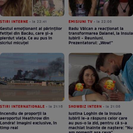
STIRI INTERNE
• la 22:41
EMISIUNI TV
• la 22:06
Gestul emoționant al părinților
Radu Vâlcan a reacționat la
fetiței din Bacău, care și-a
transformarea Daianei, la Insula
pierdut viața. Ce au pus în
Iubirii - Reuniuni.
sicriul micuței
Prezentatorul: „Wow!”
STIRI INTERNATIONALE
• la 21:16
SHOWBIZ INTERN
• la 21:06
Incendiu de proporții la
Iustina Loghin de la Insula
aeroportul Heathrow din
Iubirii le-a răspuns celor care
Londra! Imagini exclusive, în
au pus-o la zid, pentru că s-a
timp real
machiat înainte de naștere: "Nu
am pomenit așa ceva"