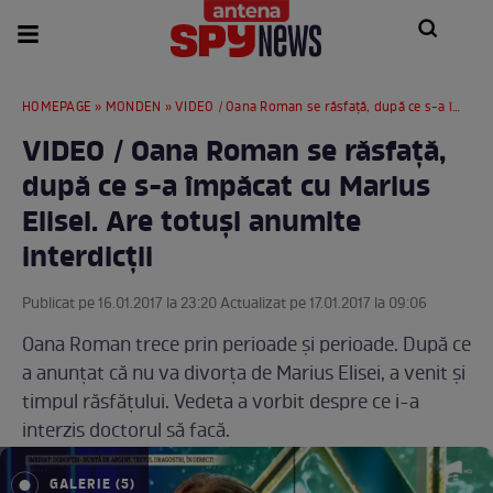
HOMEPAGE
»
MONDEN
» VIDEO / Oana Roman se răsfaţă, după ce s-a împăcat cu Marius Elisei. Are totuşi anumite interdicţii
VIDEO / Oana Roman se răsfaţă,
după ce s-a împăcat cu Marius
Elisei. Are totuşi anumite
interdicţii
Publicat pe 16.01.2017 la 23:20 Actualizat pe 17.01.2017 la 09:06
Oana Roman trece prin perioade şi perioade. După ce
a anunţat că nu va divorţa de Marius Elisei, a venit şi
timpul răsfăţului. Vedeta a vorbit despre ce i-a
interzis doctorul să facă.
GALERIE (5)