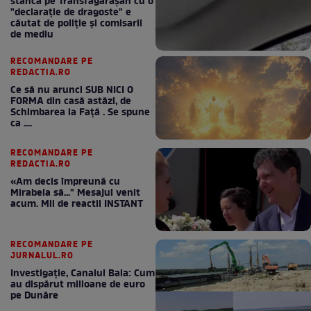
stâncă pe Transfăgărășan cu o
"declaraţie de dragoste" e
căutat de poliție și comisarii
de mediu
RECOMANDARE PE
REDACTIA.RO
Ce să nu arunci SUB NICI O
FORMA din casă astăzi, de
Schimbarea la Față . Se spune
ca ....
RECOMANDARE PE
REDACTIA.RO
«Am decis împreună cu
Mirabela să..." Mesajul venit
acum. Mii de reactii INSTANT
RECOMANDARE PE
JURNALUL.RO
Investigație, Canalul Bala: Cum
au dispărut milioane de euro
pe Dunăre