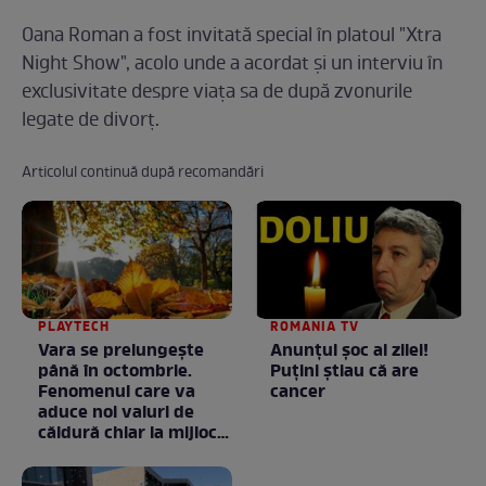
Oana Roman a fost invitată special în platoul "Xtra
Night Show", acolo unde a acordat şi un interviu în
exclusivitate despre viaţa sa de după zvonurile
legate de divorţ.
Articolul continuă după recomandări
PLAYTECH
ROMANIA TV
Vara se prelungeşte
Anunţul şoc al zilei!
până în octombrie.
Puţini ştiau că are
Fenomenul care va
cancer
aduce noi valuri de
căldură chiar la mijlocul
toamnei