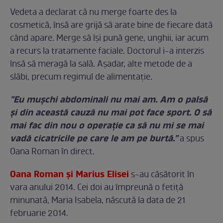
Vedeta a declarat că nu merge foarte des la
cosmetică, însă are grijă să arate bine de fiecare dată
când apare. Merge să îşi pună gene, unghii, iar acum
a recurs la tratamente faciale. Doctorul i-a interzis
însă să meragă la sală. Aşadar, alte metode de a
slăbi, precum regimul de alimentaţie.
"Eu muşchi abdominali nu mai am. Am o palsă
şi din această cauză nu mai pot face sport. O să
mai fac din nou o operaţie ca să nu mi se mai
vadă cicatricile pe care le am pe burtă."
a spus
Oana Roman în direct.
Oana Roman şi Marius Elisei
s-au căsătorit în
vara anului 2014. Cei doi au împreună o fetiţă
minunată, Maria Isabela, născută la data de 21
februarie 2014.