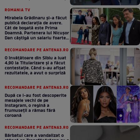
bani la bugetul de stat
ROMANIA TV
Mirabela Grădinaru și-a făcut
publică declarația de avere.
Cât de bogată este Prima
Doamnă. Partenera lui Nicușor
Dan câștigă un salariu foarte
bun în fiecare lună!
RECOMANDARE PE ANTENA3.RO
O învățătoare din Sibiu a luat
4,90 la Titularizare și a făcut
contestație. Când s-au afișat
rezultatele, a avut o surpriză
RECOMANDARE PE ANTENA3.RO
După ce i-au fost descoperite
mesajele vechi de pe
Instagram, o regină a
frumuseții a rămas fără
coroană
RECOMANDARE PE ANTENA3.RO
Bărbatul care a vandalizat o