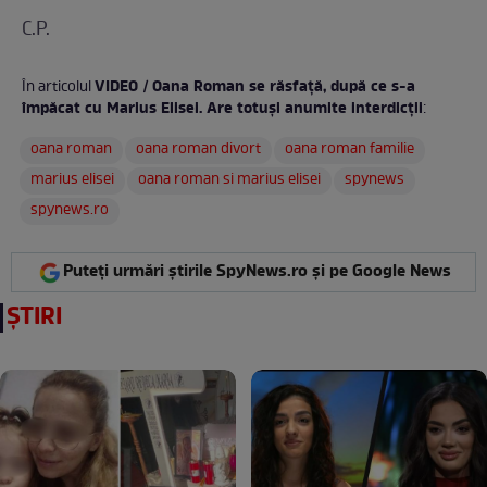
C.P.
VIDEO / Oana Roman se răsfaţă, după ce s-a
În articolul
împăcat cu Marius Elisei. Are totuşi anumite interdicţii
:
oana roman
oana roman divort
oana roman familie
marius elisei
oana roman si marius elisei
spynews
spynews.ro
Puteți urmări știrile SpyNews.ro și pe Google News
ȘTIRI