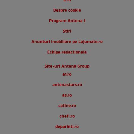
RSS
Despre cookie
Program Antena 1
Stiri
Anunturi imobiliare pe Lajumate.ro
Echipa redactionala
Site-uri Antena Group
a1.ro
antenastars.ro
as.ro
catine.ro
chefi.ro
deparinti.ro