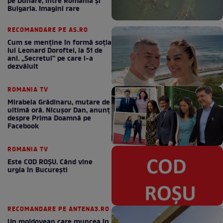
pe Dunăre, între România şi
Bulgaria. Imagini rare
RECOMANDARE PE AS.RO
Cum se menţine în formă soţia
lui Leonard Doroftei, la 51 de
ani. „Secretul” pe care l-a
dezvăluit
ROMANIA TV
Mirabela Grădinaru, mutare de
ultimă oră. Nicuşor Dan, anunţ
despre Prima Doamnă pe
Facebook
ROMANIA TV
Este COD ROŞU. Când vine
urgia în Bucureşti
RECOMANDARE PE ANTENA3.RO
Un moldovean care muncea în