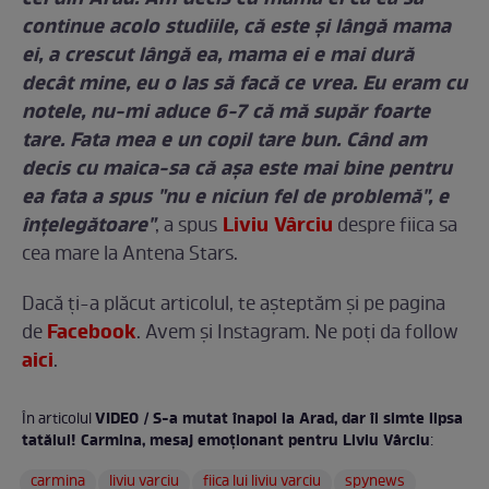
continue acolo studiile, că este şi lângă mama
ei, a crescut lângă ea, mama ei e mai dură
decât mine, eu o las să facă ce vrea. Eu eram cu
notele, nu-mi aduce 6-7 că mă supăr foarte
tare. Fata mea e un copil tare bun. Când am
decis cu maica-sa că aşa este mai bine pentru
ea fata a spus "nu e niciun fel de problemă", e
înţelegătoare"
Liviu Vârciu
, a spus
despre fiica sa
cea mare la Antena Stars.
Dacă ţi-a plăcut articolul, te așteptăm și pe pagina
Facebook
de
. Avem și Instagram. Ne poți da follow
aici
.
VIDEO / S-a mutat înapoi la Arad, dar îi simte lipsa
În articolul
tatălui! Carmina, mesaj emoţionant pentru Liviu Vârciu
:
carmina
liviu varciu
fiica lui liviu varciu
spynews