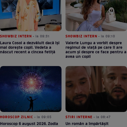
SHOWBIZ INTERN
• la 09:31
SHOWBIZ INTERN
• la 09:10
Laura Cosoi a dezvăluit dacă își
Valerie Lungu a vorbit despre
mai dorește copii. Vedeta a
regimul de viață pe care îl are
născut recent a cincea fetiță
acum și despre ce face pentru a
avea un copil
HOROSCOP ZILNIC
• la 09:05
STIRI INTERNE
• la 08:47
Horoscop 6 august 2026. Zodia
Un român a împărtășit