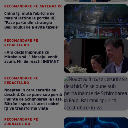
RECOMANDARE PE ANTENA3.RO
China își mută fabricile de
mașini ieftine la porțile UE:
"Face parte din strategia
Beijingului de a evita taxele"
RECOMANDARE PE
REDACTIA.RO
«Am decis împreună cu
Mirabela să..." Mesajul venit
acum. Mii de reactii INSTANT
RECOMANDARE PE
REDACTIA.RO
Noaptea în care cerurile se
deschid. Ce se pune sub pernă
înainte de Schimbarea la Față.
Bătrânii spun că acest obicei
îți va transforma viața
RECOMANDARE PE
JURNALUL.RO