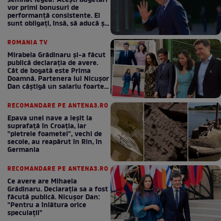
semnat legea! Acești bugetari
vor primi bonusuri de
performanță consistente. Ei
sunt obligați, însă, să aducă și
bani la bugetul de stat
ROMANIA TV
Mirabela Grădinaru și-a făcut
publică declarația de avere.
Cât de bogată este Prima
Doamnă. Partenera lui Nicușor
Dan câștigă un salariu foarte
bun în fiecare lună!
RECOMANDARE PE ANTENA3.RO
Epava unei nave a ieșit la
suprafață în Croația, iar
"pietrele foametei", vechi de
secole, au reapărut în Rin, în
Germania
RECOMANDARE PE ANTENA3.RO
Ce avere are Mihaela
Grădinaru. Declarația sa a fost
făcută publică. Nicușor Dan:
"Pentru a înlătura orice
speculații"