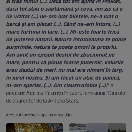
şi tras filmul (...). Dacă tot am ajuns în Phuket,
dacă tot stau o săptămână şi ceva, am zis că e
de vizitat (...) ne-am luat biletele, ne-a luat o
barcă şi am plecat (...). Când ne-am întors, (...)
mare furtună în larg. (...). Mi-este foarte frică
de puterea naturii. Natura întotdeauna te poate
surprinde, natura te poate omorî la propriu.
Am avut un episod destul de zbuciumat pe
mare, pentru că ploua foarte puternic, valurile
erau destul de mari, nu mai era nimeni în larg,
în jurul nostru. Şi am făcut un atac de panică,
m-am speriat. (...). Am claustrofobie (...)."
, a
povestit Adelina Pestriţu în cadrul emisiunii "Dincolo
de aparenţe" de la Antena Stars.
Articolul continuă după recomandări