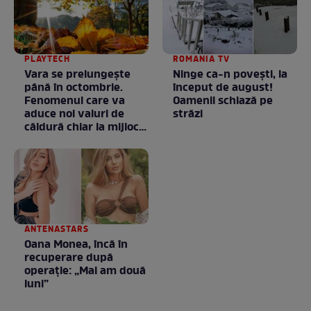
PLAYTECH
ROMANIA TV
Vara se prelungeşte
Ninge ca-n povești, la
până în octombrie.
început de august!
Fenomenul care va
Oamenii schiază pe
aduce noi valuri de
străzi
căldură chiar la mijlocul
toamnei
ANTENASTARS
Oana Monea, încă în
recuperare după
operație: „Mai am două
luni”