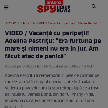
HOMEPAGE
»
MONDEN
» VIDEO / Vacanţă cu peripeţii! Adelina Pestriţu: "Era furtună pe mare şi nimeni nu era în jur. Am făcut atac de panică"
VIDEO / Vacanţă cu peripeţii!
Adelina Pestriţu: "Era furtună pe
mare şi nimeni nu era în jur. Am
făcut atac de panică"
Publicat pe 10.09.2017 la 13:55 Actualizat pe 10.09.2017 la 15:17
Adelina Pestriţu a rememorat clipele de coşmar pe
care le-a trăit în timpul unei vacanţe în Thailada.
Vedeta a povestit cum la scurt timp după ce a fost
pe insula lui James Bond, din golful Phang-Nga,
împreună cu câţiva prieteni, a început o furtună
puternică.