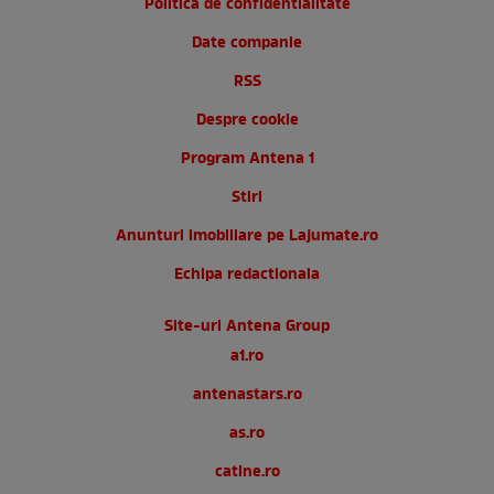
Politica de confidentialitate
Date companie
RSS
Despre cookie
Program Antena 1
Stiri
Anunturi imobiliare pe Lajumate.ro
Echipa redactionala
Site-uri Antena Group
a1.ro
antenastars.ro
as.ro
catine.ro