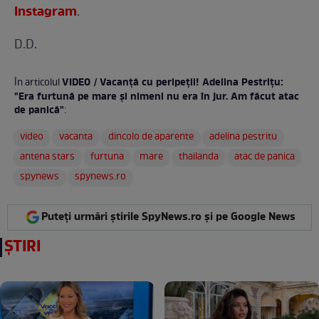
Instagram
.
D.D.
VIDEO / Vacanţă cu peripeţii! Adelina Pestriţu:
În articolul
"Era furtună pe mare şi nimeni nu era în jur. Am făcut atac
de panică"
:
video
vacanta
dincolo de aparente
adelina pestritu
antena stars
furtuna
mare
thailanda
atac de panica
spynews
spynews.ro
Puteți urmări știrile SpyNews.ro și pe Google News
ȘTIRI