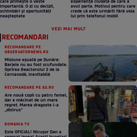
care primește o veste
experiență ciudată de care a
importantă. O zi cu decizii,
avut parte. Motivul pentru care
schimbări și oportunități
crede că este urmărit fără voia
neașteptate
lui prin telefonul mobil
VEZI MAI MULT
RECOMANDĂRI
RECOMANDARE PE
OBSERVATORNEWS.RO
Misiune eșuată pe Dunăre:
Barjele nu au fost scufundate.
Oprirea Reactorului 2 de la
Cernavodă, inevitabilă
RECOMANDARE PE AS.RO
Are nouă copii cu patru femei,
dar e măcinat de un mare
regret. Marea dragoste l-a
„distrus”
ROMANIA TV
Este OFICIAL! Nicușor Dan a