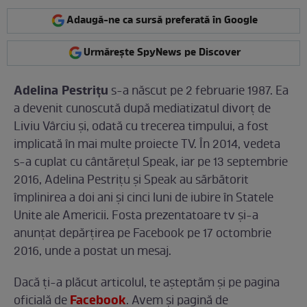
Adaugă-ne ca sursă preferată în Google
Urmărește SpyNews pe Discover
Adelina Pestriţu
s-a născut pe 2 februarie 1987. Ea
a devenit cunoscută după mediatizatul divorţ de
Liviu Vârciu şi, odată cu trecerea timpului, a fost
implicată în mai multe proiecte TV. În 2014, vedeta
s-a cuplat cu cântăreţul Speak, iar pe 13 septembrie
2016, Adelina Pestriţu şi Speak au sărbătorit
împlinirea a doi ani şi cinci luni de iubire în Statele
Unite ale Americii. Fosta prezentatoare tv şi-a
anunţat depărţirea pe Facebook pe 17 octombrie
2016, unde a postat un mesaj.
Dacă ți-a plăcut articolul, te așteptăm și pe pagina
Facebook
oficială de
. Avem şi pagină de