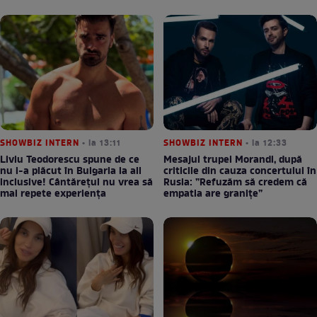
SHOWBIZ INTERN
• la 13:11
SHOWBIZ INTERN
• la 12:33
Liviu Teodorescu spune de ce
Mesajul trupei Morandi, după
nu i-a plăcut în Bulgaria la all
criticile din cauza concertului în
inclusive! Cântărețul nu vrea să
Rusia: ”Refuzăm să credem că
mai repete experiența
empatia are granițe”