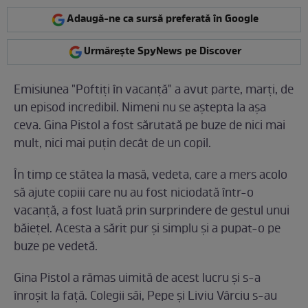
Adaugă-ne ca sursă preferată în Google
Urmărește SpyNews pe Discover
Emisiunea "Poftiţi în vacanţă" a avut parte, marţi, de
un episod incredibil. Nimeni nu se aştepta la aşa
ceva. Gina Pistol a fost sărutată pe buze de nici mai
mult, nici mai puţin decât de un copil.
În timp ce stătea la masă, vedeta, care a mers acolo
să ajute copiii care nu au fost niciodată într-o
vacanţă, a fost luată prin surprindere de gestul unui
băieţel. Acesta a sărit pur şi simplu şi a pupat-o pe
buze pe vedetă.
Gina Pistol a rămas uimită de acest lucru şi s-a
înroşit la faţă. Colegii săi, Pepe şi Liviu Vârciu s-au