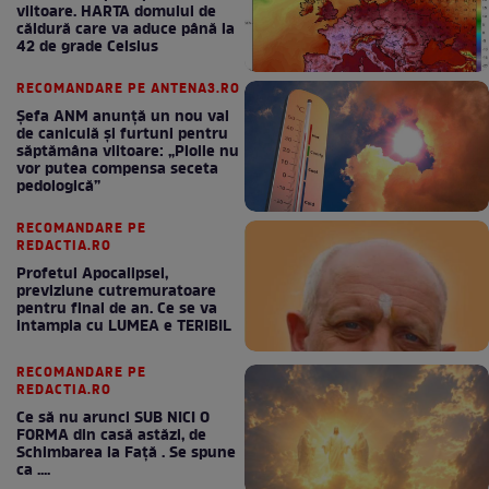
viitoare. HARTA domului de
căldură care va aduce până la
42 de grade Celsius
RECOMANDARE PE ANTENA3.RO
Șefa ANM anunță un nou val
de caniculă și furtuni pentru
săptămâna viitoare: „Ploile nu
vor putea compensa seceta
pedologică”
RECOMANDARE PE
REDACTIA.RO
Profetul Apocalipsei,
previziune cutremuratoare
pentru final de an. Ce se va
intampla cu LUMEA e TERIBIL
RECOMANDARE PE
REDACTIA.RO
Ce să nu arunci SUB NICI O
FORMA din casă astăzi, de
Schimbarea la Față . Se spune
ca ....