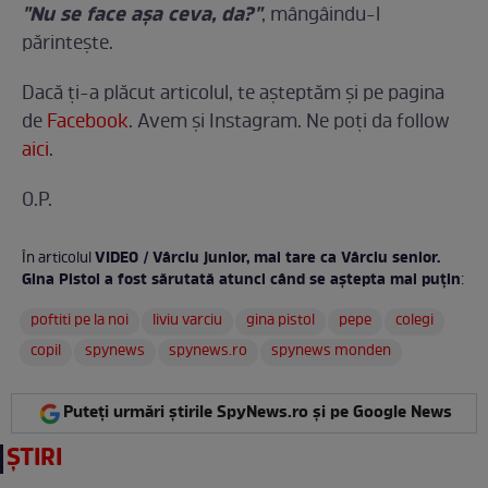
"Nu se face aşa ceva, da?"
, mângâindu-l
părinteşte.
Dacă ți-a plăcut articolul, te așteptăm și pe pagina
de
Facebook
. Avem și Instagram. Ne poți da follow
aici
.
O.P.
VIDEO / Vârciu junior, mai tare ca Vârciu senior.
În articolul
Gina Pistol a fost sărutată atunci când se aștepta mai puțin
:
poftiti pe la noi
liviu varciu
gina pistol
pepe
colegi
copil
spynews
spynews.ro
spynews monden
Puteți urmări știrile SpyNews.ro și pe Google News
ȘTIRI