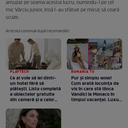
amuzat pe seama acestui lucru, numindu-l pe cel
mic Vârciu junior, însă l-au sfătuit pe micuţ să ceară
scuze.
Articolul continuă după recomandări
PLAYTECH
ROMANIA TV
Ce ai voie să iei dintr-
Pur și simplu wow!
un hotel fără să
Cum arată locuința de
plătești. Lista completă
vis în care stă Ilinca
a obiectelor gratuite
Vandici la Monaco în
din cameră și a celor
timpul vacanței. Luxul
care rămân
e în starea lui pură.
proprietatea unității
Totul arată ca în filme!
/ GALERIE FOTO