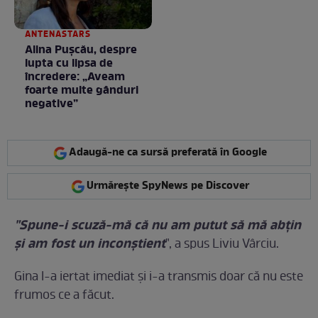
ANTENASTARS
Alina Pușcău, despre
lupta cu lipsa de
încredere: „Aveam
foarte multe gânduri
negative”
Adaugă-ne ca sursă preferată în Google
Urmărește SpyNews pe Discover
"Spune-i scuză-mă că nu am putut să mă abţin
şi am fost un inconştient
", a spus Liviu Vârciu.
Gina l-a iertat imediat şi i-a transmis doar că nu este
frumos ce a făcut.