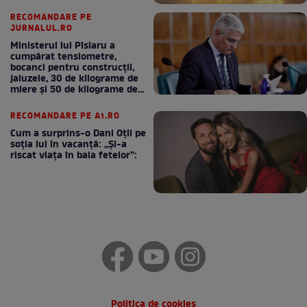
RECOMANDARE PE
JURNALUL.RO
Ministerul lui Pîslaru a
cumpărat tensiometre,
bocanci pentru construcții,
jaluzele, 30 de kilograme de
miere și 50 de kilograme de
cafea
RECOMANDARE PE A1.RO
Cum a surprins-o Dani Oțil pe
soția lui în vacanță: „Și-a
riscat viața în baia fetelor”:
Politica de cookies