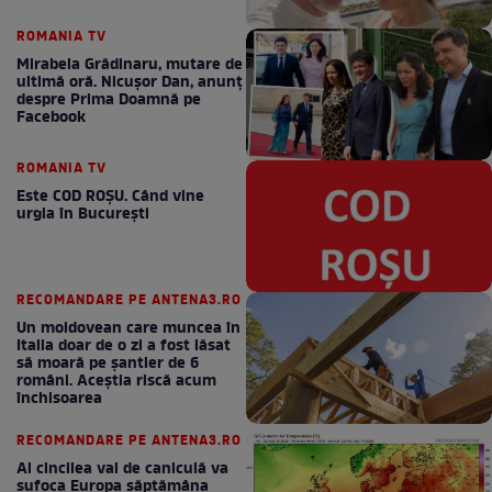
ROMANIA TV
Mirabela Grădinaru, mutare de
ultimă oră. Nicuşor Dan, anunţ
despre Prima Doamnă pe
Facebook
ROMANIA TV
Este COD ROŞU. Când vine
urgia în Bucureşti
RECOMANDARE PE ANTENA3.RO
Un moldovean care muncea în
Italia doar de o zi a fost lăsat
să moară pe şantier de 6
români. Aceștia riscă acum
închisoarea
RECOMANDARE PE ANTENA3.RO
Al cincilea val de caniculă va
sufoca Europa săptămâna