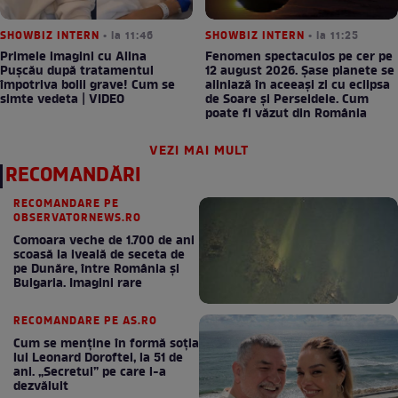
SHOWBIZ INTERN
• la 11:46
SHOWBIZ INTERN
• la 11:25
Primele imagini cu Alina
Fenomen spectaculos pe cer pe
Pușcău după tratamentul
12 august 2026. Șase planete se
împotriva bolii grave! Cum se
aliniază în aceeași zi cu eclipsa
simte vedeta | VIDEO
de Soare și Perseidele. Cum
poate fi văzut din România
VEZI MAI MULT
RECOMANDĂRI
RECOMANDARE PE
OBSERVATORNEWS.RO
Comoara veche de 1.700 de ani
scoasă la iveală de seceta de
pe Dunăre, între România şi
Bulgaria. Imagini rare
RECOMANDARE PE AS.RO
Cum se menţine în formă soţia
lui Leonard Doroftei, la 51 de
ani. „Secretul” pe care l-a
dezvăluit