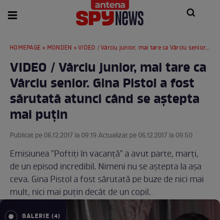
HOMEPAGE
»
MONDEN
» VIDEO / Vârciu junior, mai tare ca Vârciu senior. Gina Pistol a fost sărutată atunci când se aștepta mai puțin
VIDEO / Vârciu junior, mai tare ca
Vârciu senior. Gina Pistol a fost
sărutată atunci când se aștepta
mai puțin
Publicat pe 06.12.2017 la 09:19 Actualizat pe 06.12.2017 la 09:50
Emisiunea "Poftiţi în vacanţă" a avut parte, marţi,
de un episod incredibil. Nimeni nu se aştepta la aşa
ceva. Gina Pistol a fost sărutată pe buze de nici mai
mult, nici mai puţin decât de un copil.
GALERIE (4)