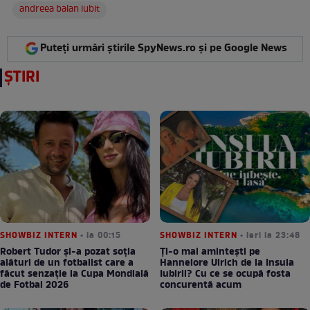
andreea balan iubit
Puteți urmări știrile SpyNews.ro și pe Google News
ȘTIRI
SHOWBIZ INTERN
• la 00:15
SHOWBIZ INTERN
• ieri la 23:48
Robert Tudor și-a pozat soția
Ți-o mai amintești pe
alături de un fotbalist care a
Hannelore Ulrich de la Insula
făcut senzație la Cupa Mondială
Iubirii? Cu ce se ocupă fosta
de Fotbal 2026
concurentă acum