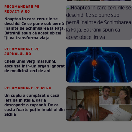
RECOMANDARE PE
REDACTIA.RO
Noaptea în care cerurile se
deschid. Ce se pune sub pernă
înainte de Schimbarea la Față.
Bătrânii spun că acest obicei
îți va transforma viața
RECOMANDARE PE
JURNALUL.RO
Cheia unei vieți mai lungi,
ascunsă într-un organ ignorat
de medicină zeci de ani
RECOMANDARE PE A1.RO
Un cuplu a cumpărat o casă
ieftină în Italia, dar a
descoperit o capcană. De ce
costa foarte puțin imobilul din
Sicilia