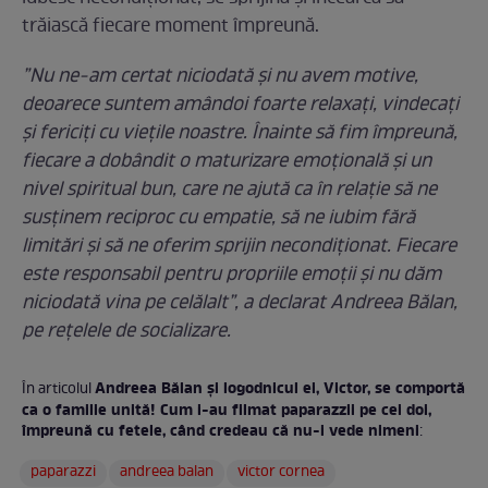
trăiască fiecare moment împreună.
”Nu ne-am certat niciodată și nu avem motive,
deoarece suntem amândoi foarte relaxați, vindecați
și fericiți cu viețile noastre. Înainte să fim împreună,
fiecare a dobândit o maturizare emoțională și un
nivel spiritual bun, care ne ajută ca în relație să ne
susținem reciproc cu empatie, să ne iubim fără
limitări și să ne oferim sprijin necondiționat. Fiecare
este responsabil pentru propriile emoții și nu dăm
niciodată vina pe celălalt”, a declarat Andreea Bălan,
pe rețelele de socializare.
Andreea Bălan şi logodnicul ei, Victor, se comportă
În articolul
ca o familie unită! Cum i-au filmat paparazzii pe cei doi,
împreună cu fetele, când credeau că nu-i vede nimeni
:
paparazzi
andreea balan
victor cornea