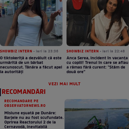
SHOWBIZ INTERN
• ieri la 23:36
SHOWBIZ INTERN
• ieri la 22:48
O tiktokeriță a dezvăluit că este
Anca Serea, incident în vacanța
urmărită de un bărbat
cu copiii! Trenul în care se aflau
necunoscut. Tânăra a făcut apel
a rămas fără curent: ”Stăm de
la autorități
două ore”
VEZI MAI MULT
RECOMANDĂRI
RECOMANDARE PE
OBSERVATORNEWS.RO
Misiune eșuată pe Dunăre:
Barjele nu au fost scufundate.
Oprirea Reactorului 2 de la
Cernavodă, inevitabilă