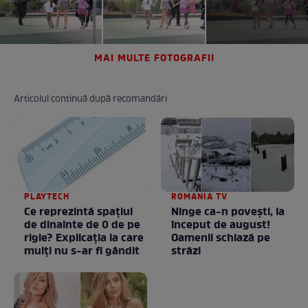
MAI MULTE FOTOGRAFII
Articolul continuă după recomandări
PLAYTECH
ROMANIA TV
Ce reprezintă spaţiul
Ninge ca-n povești, la
de dinainte de 0 de pe
început de august!
rigle? Explicaţia la care
Oamenii schiază pe
mulţi nu s-ar fi gândit
străzi