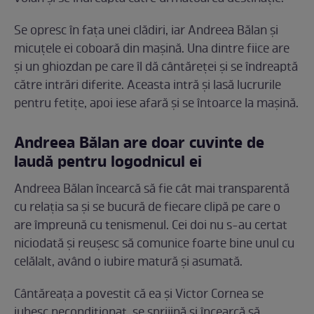
Se opresc în fața unei clădiri, iar Andreea Bălan și
micuțele ei coboară din mașină. Una dintre fiice are
și un ghiozdan pe care îl dă cântăreței și se îndreaptă
către intrări diferite. Aceasta intră și lasă lucrurile
pentru fetițe, apoi iese afară și se întoarce la mașină.
Andreea Bălan are doar cuvinte de
laudă pentru logodnicul ei
Andreea Bălan încearcă să fie cât mai transparentă
cu relația sa și se bucură de fiecare clipă pe care o
are împreună cu tenismenul. Cei doi nu s-au certat
niciodată și reușesc să comunice foarte bine unul cu
celălalt, având o iubire matură și asumată.
Cântăreața a povestit că ea și Victor Cornea se
iubesc necondiționat, se sprijină și încearcă să