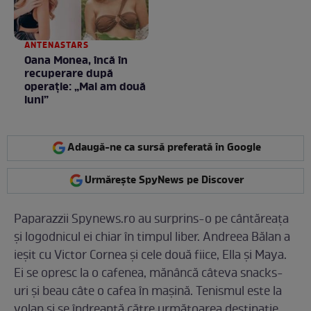
ANTENASTARS
Oana Monea, încă în
recuperare după
operație: „Mai am două
luni”
Adaugă-ne ca sursă preferată în Google
Urmărește SpyNews pe Discover
Paparazzii Spynews.ro au surprins-o pe cântăreața
și logodnicul ei chiar în timpul liber. Andreea Bălan a
ieșit cu Victor Cornea și cele două fiice, Ella și Maya.
Ei se opresc la o cafenea, mănâncă câteva snacks-
uri și beau câte o cafea în mașină. Tenismul este la
volan și se îndreaptă către următoarea destinație.