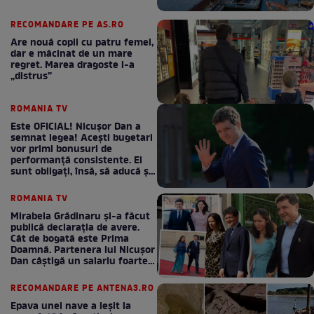
RECOMANDARE PE AS.RO
Are nouă copii cu patru femei,
dar e măcinat de un mare
regret. Marea dragoste l-a
„distrus”
ROMANIA TV
Este OFICIAL! Nicușor Dan a
semnat legea! Acești bugetari
vor primi bonusuri de
performanță consistente. Ei
sunt obligați, însă, să aducă și
bani la bugetul de stat
ROMANIA TV
Mirabela Grădinaru și-a făcut
publică declarația de avere.
Cât de bogată este Prima
Doamnă. Partenera lui Nicușor
Dan câștigă un salariu foarte
bun în fiecare lună!
RECOMANDARE PE ANTENA3.RO
Epava unei nave a ieșit la