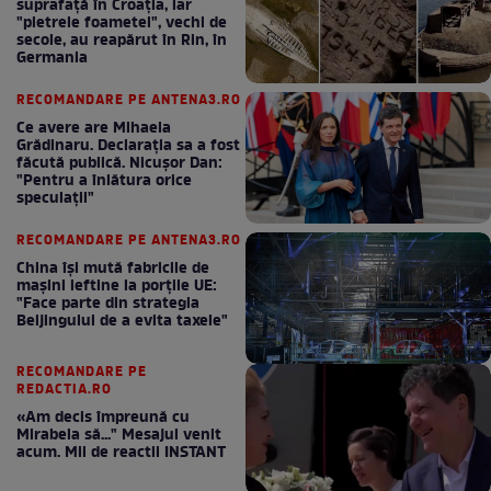
suprafață în Croația, iar
"pietrele foametei", vechi de
secole, au reapărut în Rin, în
Germania
RECOMANDARE PE ANTENA3.RO
Ce avere are Mihaela
Grădinaru. Declarația sa a fost
făcută publică. Nicușor Dan:
"Pentru a înlătura orice
speculații"
RECOMANDARE PE ANTENA3.RO
China își mută fabricile de
mașini ieftine la porțile UE:
"Face parte din strategia
Beijingului de a evita taxele"
RECOMANDARE PE
REDACTIA.RO
«Am decis împreună cu
Mirabela să..." Mesajul venit
acum. Mii de reactii INSTANT