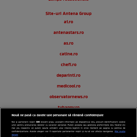
Site-uri Antena Group
a1.ro
antenastars.ro
as.ro
catine.ro
chefi.ro
deparinti.ro
medicool.ro
observatornews.ro
tvhappy.ro
Nouă ne pasă ca datele tale personale să rămână confidențiale
useit.ro
589
Noi și partenerii noștri
stocăm și/sau accesăm informații pe dispozitivul dvs., precum identificatorii cookie
unici pentru prelucrarea datelor cu caracter personal. Puteți accepta sau gestiona preferințele dvs. făcând clic
zutv.ro
mai jos, respectiv vă puteți opune utilizării unui interes legitim în orice moment pe pagina cu politica de
Mai multe
confidențialitate. Aceste alegeri vor fi raportate partenerilor noștri și nu vă vor afecta navigarea.
detalii