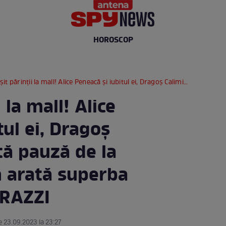
HOROSCOP
inții la mall! Alice Peneacă și iubitul ei, Dragoș Caliminte, scurtă pauză de la parenting! Cum arată superba mămică / PAPARAZZI
 la mall! Alice
tul ei, Dragoș
tă pauză de la
 arată superba
RAZZI
e 23.09.2023 la 23:27