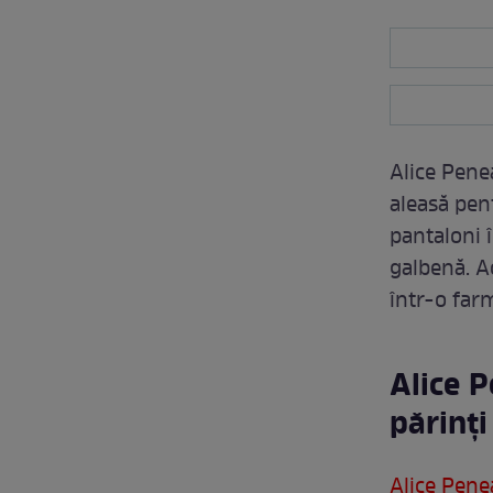
Alice Pene
aleasă pent
pantaloni î
galbenă. Ac
într-o far
Alice 
părinți
Alice Pene