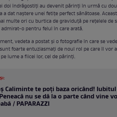
 Cei doi îndrăgostiți au devenit părinți în urmă cu dou
a a dat naștere unei fetițe perfect sănătoase. Aceas
ai multe ori cu burtica de graviduță pe rețelele de s
u admirat-o pentru felul în care arată.
ment, vedeta a postat și o fotografie în care se ved
i sunt foarte entuziasmați de noul rol pe care îl vor 
pe lume a fiicei lor, cel de părinți.
ȘI:
ș Caliminte te poți baza oricând! Iubitul 
 Peneacă nu se dă la o parte când vine v
eabă / PAPARAZZI