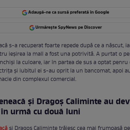
Adaugă-ne ca sursă preferată în Google
Urmărește SpyNews pe Discover
acă s-a recuperat foarte repede după ce a născut, ia
ru ieșirea la mall a fost una potrivită. A purtat o p
nchiși la culoare, iar în partea de sus a optat penru
trița și iubitul ei s-au oprit la un bancomat, apoi au
macie din complexul comercial.
Peneacă și Dragoș Caliminte au dev
 în urmă cu două luni
acă
și Dragoș Caliminte trăiesc cea mai frumoasă pe