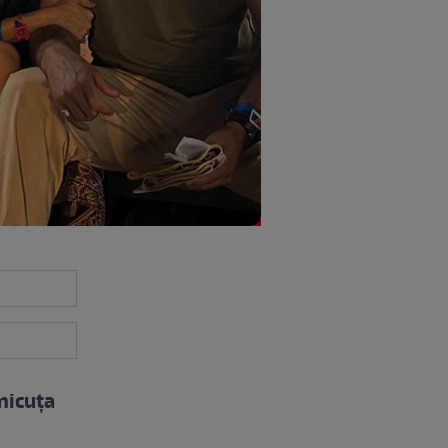
micuța