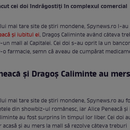
ăcut cei doi îndrăgostiți în complexul comercial
elui mai tare site de știri mondene, Spynews.ro l-au
acă și iubitul ei
, Dragoș Caliminte având câteva tre
r-un mall al Capitalei. Cei doi s-au oprit la un banco
tr-o farmacie, semn că aveau de cumpărat medicam
neacă și Dragoș Caliminte au mers
elui mai tare site de știri mondene, Spynews.ro au f
etele din showbiz-ul românesc, iar Alice Peneacă și 
liminte au fost surprins în timpul lor liber. Cei doi a
r acasă și au mers la mall să rezolve câteva treburi