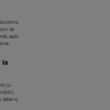
 surprins
buri de
mat, apoi
ente.
 la
ost cu
iubitul
u lăsat-o