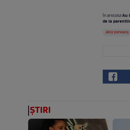
Au i
În articolul
de la parent
alice peneaca
ȘTIRI