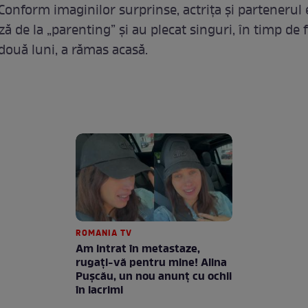
Conform imaginilor surprinse, actrița și partenerul e
ă de la „parenting” și au plecat singuri, în timp de f
 două luni, a rămas acasă.
ROMANIA TV
Am intrat în metastaze,
rugaţi-vă pentru mine! Alina
Puşcău, un nou anunţ cu ochii
în lacrimi