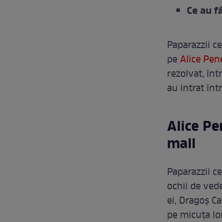
Ce au f
Paparazzii c
pe
Alice Pene
rezolvat, înt
au intrat în
Alice Pe
mall
Paparazzii c
ochii de ved
ei, Dragoș Ca
pe micuța lo