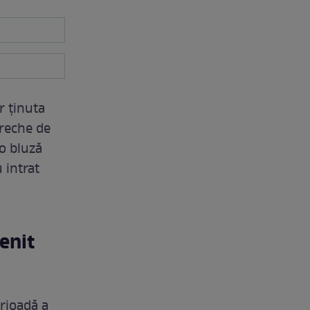
r ținuta
ereche de
 o bluză
 intrat
enit
rioadă a