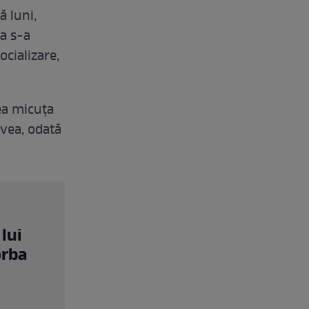
ă luni,
ta s-a
ocializare,
ea micuța
avea, odată
lui
orba