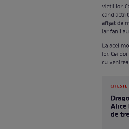
vieții lor.
când actriț
afișat de m
iar fanii a
La acel mo
lor. Cei do
cu venirea 
CITEȘTE 
Drago
Alice
de tr