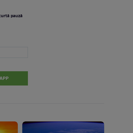
scurtă pauză
APP