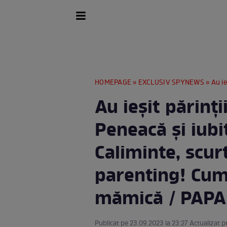
HOMEPAGE
»
EXCLUSIV SPYNEWS
» Au ieșit păr
Au ieșit părinții
Peneacă și iubi
Caliminte, scur
parenting! Cum
mămică / PAPA
Publicat pe 23.09.2023 la 23:27 Actualizat p