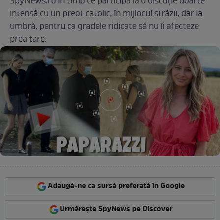
SpyNews.ro în timp ce participa la o discuție doarte
intensă cu un preot catolic, în mijlocul străzii, dar la
umbră, pentru ca gradele ridicate să nu îi afecteze
prea tare.
Adaugă-ne ca sursă preferată în Google
Urmărește SpyNews pe Discover