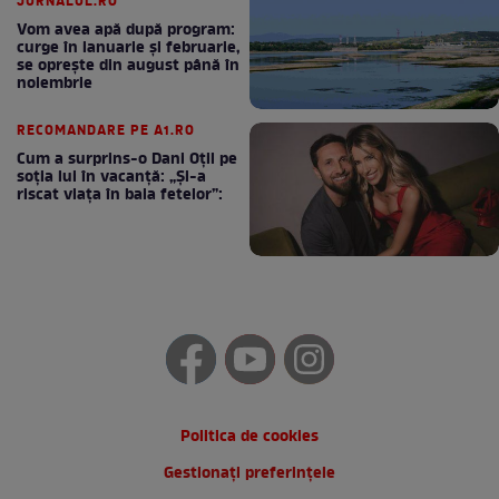
JURNALUL.RO
Vom avea apă după program:
curge în ianuarie și februarie,
se oprește din august până în
noiembrie
RECOMANDARE PE A1.RO
Cum a surprins-o Dani Oțil pe
soția lui în vacanță: „Și-a
riscat viața în baia fetelor”:
Politica de cookies
Gestionați preferințele