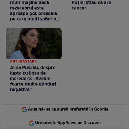
mult mașina dacă
Puţini ştiau că are
rezervorul este
cancer
aproape gol. Greșeala
pe care mulți șoferi o
fac fără să știe
ANTENASTARS
Alina Pușcău, despre
lupta cu lipsa de
încredere: „Aveam
foarte multe gânduri
negative”
Adaugă-ne ca sursă preferată în Google
Urmărește SpyNews pe Discover