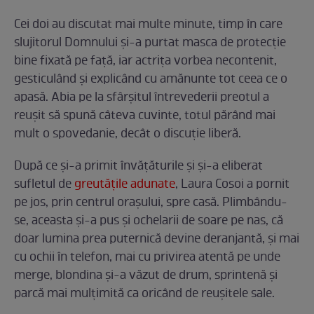
Cei doi au discutat mai multe minute, timp în care
slujitorul Domnului și-a purtat masca de protecție
bine fixată pe față, iar actrița vorbea necontenit,
gesticulând și explicând cu amănunte tot ceea ce o
apasă. Abia pe la sfârșitul întrevederii preotul a
reușit să spună câteva cuvinte, totul părând mai
mult o spovedanie, decât o discuție liberă.
După ce și-a primit învățăturile și și-a eliberat
sufletul de
greutățile adunate
, Laura Cosoi a pornit
pe jos, prin centrul orașului, spre casă. Plimbându-
se, aceasta și-a pus și ochelarii de soare pe nas, că
doar lumina prea puternică devine deranjantă, și mai
cu ochii în telefon, mai cu privirea atentă pe unde
merge, blondina și-a văzut de drum, sprintenă și
parcă mai mulțimită ca oricând de reușitele sale.