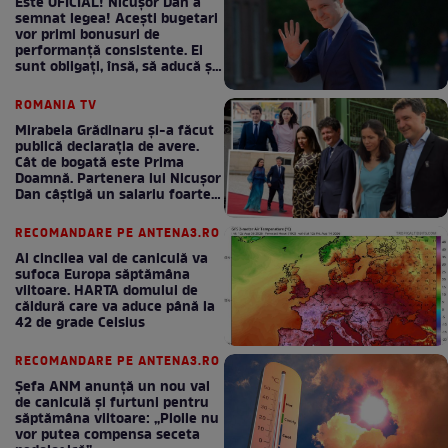
Este OFICIAL! Nicușor Dan a
semnat legea! Acești bugetari
vor primi bonusuri de
performanță consistente. Ei
sunt obligați, însă, să aducă și
bani la bugetul de stat
ROMANIA TV
Mirabela Grădinaru și-a făcut
publică declarația de avere.
Cât de bogată este Prima
Doamnă. Partenera lui Nicușor
Dan câștigă un salariu foarte
bun în fiecare lună!
RECOMANDARE PE ANTENA3.RO
Al cincilea val de caniculă va
sufoca Europa săptămâna
viitoare. HARTA domului de
căldură care va aduce până la
42 de grade Celsius
RECOMANDARE PE ANTENA3.RO
Șefa ANM anunță un nou val
de caniculă și furtuni pentru
săptămâna viitoare: „Ploile nu
vor putea compensa seceta