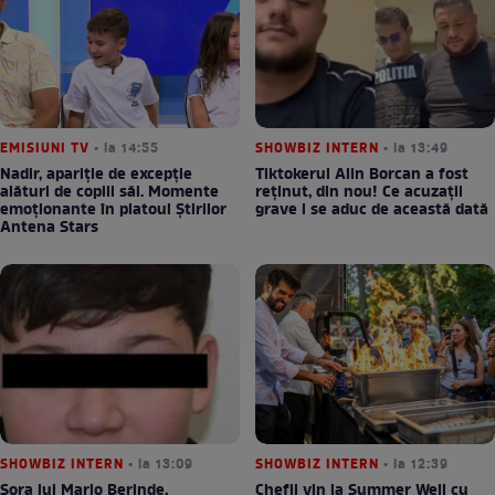
EMISIUNI TV
• la 14:55
SHOWBIZ INTERN
• la 13:49
Nadir, apariție de excepție
Tiktokerul Alin Borcan a fost
alături de copiii săi. Momente
reținut, din nou! Ce acuzații
emoționante în platoul Știrilor
grave i se aduc de această dată
Antena Stars
SHOWBIZ INTERN
• la 13:09
SHOWBIZ INTERN
• la 12:39
Sora lui Mario Berinde,
Chefii vin la Summer Well cu