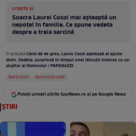
CITEȘTE ȘI:
Soacra Laurei Cosoi mai așteaptă un
nepoțel în familie. Ce spune vedeta
despre a treia sarcină
Când dă de greu, Laura Cosoi apelează al ajutor
În articolul
divin. Vedeta, surprinsă în timpul unei discuții intense cu un
slujitor al Domnului / PAPARAZZI
:
laura cosoi
laura cosoi copii
Puteți urmări știrile SpyNews.ro și pe Google News
ȘTIRI