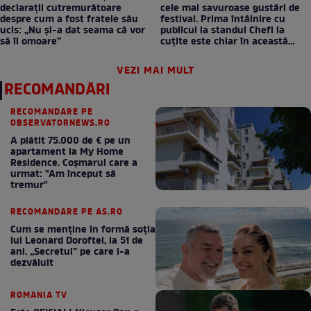
declarații cutremurătoare
cele mai savuroase gustări de
despre cum a fost fratele său
festival. Prima întâlnire cu
ucis: „Nu și-a dat seama că vor
publicul la standul Chefi la
să îl omoare”
cuțite este chiar în această
seară!
VEZI MAI MULT
RECOMANDĂRI
RECOMANDARE PE
OBSERVATORNEWS.RO
A plătit 75.000 de € pe un
apartament la My Home
Residence. Coşmarul care a
urmat: "Am început să
tremur"
RECOMANDARE PE AS.RO
Cum se menţine în formă soţia
lui Leonard Doroftei, la 51 de
ani. „Secretul” pe care l-a
dezvăluit
ROMANIA TV