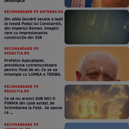
pedologică”
RECOMANDARE PE ANTENA3.RO
Din albia Dunării secate a ieșit
la iveală Podul lui Constantin,
din Imperiul Roman. Imagini
rare cu impresionanta
construcție din 328
RECOMANDARE PE
REDACTIA.RO
Profetul Apocalipsei,
previziune cutremuratoare
pentru final de an. Ce se va
intampla cu LUMEA e TERIBIL
RECOMANDARE PE
REDACTIA.RO
Ce să nu arunci SUB NICI O
FORMA din casă astăzi, de
Schimbarea la Față . Se spune
ca ....
RECOMANDARE PE