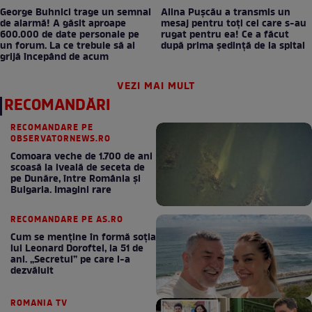
George Buhnici trage un semnal
Alina Pușcău a transmis un
de alarmă! A găsit aproape
mesaj pentru toți cei care s-au
600.000 de date personale pe
rugat pentru ea! Ce a făcut
un forum. La ce trebuie să ai
după prima ședință de la spital
grijă începând de acum
VEZI MAI MULT
RECOMANDĂRI
RECOMANDARE PE
OBSERVATORNEWS.RO
Comoara veche de 1.700 de ani
scoasă la iveală de seceta de
pe Dunăre, între România şi
Bulgaria. Imagini rare
RECOMANDARE PE AS.RO
Cum se menţine în formă soţia
lui Leonard Doroftei, la 51 de
ani. „Secretul” pe care l-a
dezvăluit
ROMANIA TV