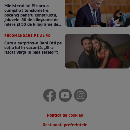
Ministerul lui Pîslaru a
cumpărat tensiometre,
bocanci pentru construcții,
jaluzele, 30 de kilograme de
miere și 50 de kilograme de
cafea
RECOMANDARE PE A1.RO
Cum a surprins-o Dani Oțil pe
soția lui în vacanță: „Și-a
riscat viața în baia fetelor”:
Politica de cookies
Gestionați preferințele