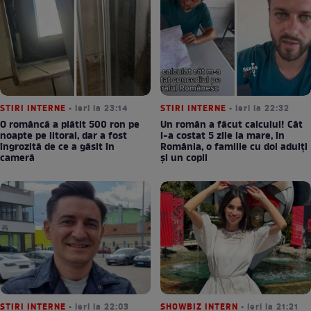
STIRI INTERNE
• ieri la 23:14
STIRI INTERNE
• ieri la 22:32
O româncă a plătit 500 ron pe
Un român a făcut calculul! Cât
noapte pe litoral, dar a fost
l-a costat 5 zile la mare, în
îngrozită de ce a găsit în
România, o familie cu doi adulți
cameră
și un copil
STIRI INTERNE
• ieri la 22:03
SHOWBIZ INTERN
• ieri la 21:21