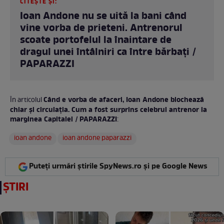
CITEȘTE ȘI:
Ioan Andone nu se uită la bani când
vine vorba de prieteni. Antrenorul
scoate portofelul la înaintare de
dragul unei întâlniri ca între bărbați /
PAPARAZZI
Când e vorba de afaceri, Ioan Andone blochează
În articolul
chiar și circulația. Cum a fost surprins celebrul antrenor la
marginea Capitalei / PAPARAZZI
:
ioan andone
ioan andone paparazzi
Puteți urmări știrile SpyNews.ro și pe Google News
ȘTIRI