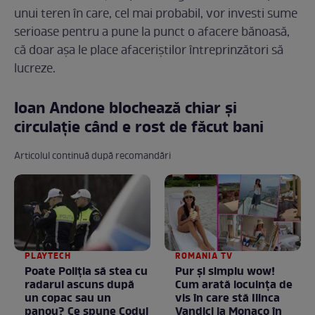
unui teren în care, cel mai probabil, vor investi sume
serioase pentru a pune la punct o afacere bănoasă,
că doar așa le place afaceriștilor întreprinzători să
lucreze.
Ioan Andone blochează chiar și
circulație când e rost de făcut bani
Articolul continuă după recomandări
PLAYTECH
ROMANIA TV
Poate Poliția să stea cu
Pur și simplu wow!
radarul ascuns după
Cum arată locuința de
un copac sau un
vis în care stă Ilinca
panou? Ce spune Codul
Vandici la Monaco în