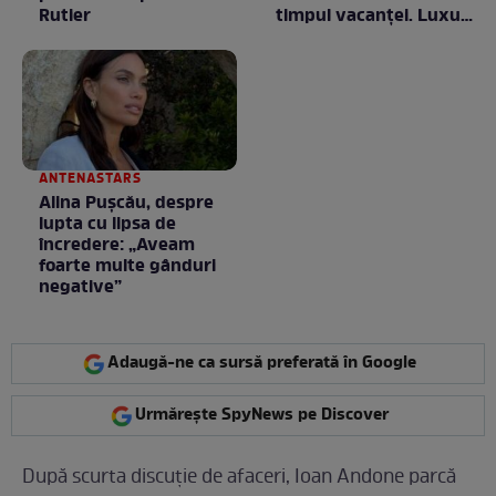
Rutier
timpul vacanței. Luxul
e în starea lui pură.
Totul arată ca în filme!
/ GALERIE FOTO
ANTENASTARS
Alina Pușcău, despre
lupta cu lipsa de
încredere: „Aveam
foarte multe gânduri
negative”
Adaugă-ne ca sursă preferată în Google
Urmărește SpyNews pe Discover
După scurta discuție de afaceri, Ioan Andone parcă