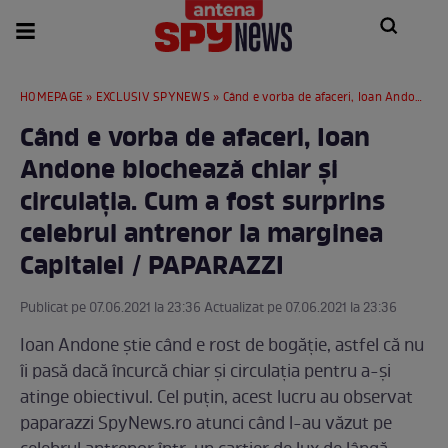
HOMEPAGE
»
EXCLUSIV SPYNEWS
» Când e vorba de afaceri, Ioan Andone blochează chiar și circulația. Cum a fost surprins celebrul antrenor la marginea Capitalei / PAPARAZZI
Când e vorba de afaceri, Ioan
Andone blochează chiar și
circulația. Cum a fost surprins
celebrul antrenor la marginea
Capitalei / PAPARAZZI
Publicat pe 07.06.2021 la 23:36 Actualizat pe 07.06.2021 la 23:36
Ioan Andone știe când e rost de bogăție, astfel că nu
îi pasă dacă încurcă chiar și circulația pentru a-și
atinge obiectivul. Cel puțin, acest lucru au observat
paparazzi SpyNews.ro atunci când l-au văzut pe