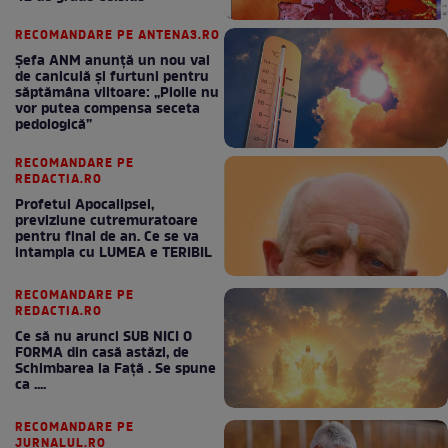
RECOMANDARE PE ANTENA3.RO
Șefa ANM anunță un nou val
de caniculă și furtuni pentru
săptămâna viitoare: „Ploile nu
vor putea compensa seceta
pedologică”
RECOMANDARE PE
REDACTIA.RO
Profetul Apocalipsei,
previziune cutremuratoare
pentru final de an. Ce se va
intampla cu LUMEA e TERIBIL
RECOMANDARE PE
REDACTIA.RO
Ce să nu arunci SUB NICI O
FORMA din casă astăzi, de
Schimbarea la Față . Se spune
ca ....
RECOMANDARE PE
JURNALUL.RO