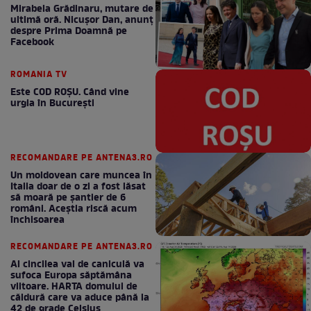
Mirabela Grădinaru, mutare de
ultimă oră. Nicuşor Dan, anunţ
despre Prima Doamnă pe
Facebook
ROMANIA TV
Este COD ROŞU. Când vine
urgia în Bucureşti
RECOMANDARE PE ANTENA3.RO
Un moldovean care muncea în
Italia doar de o zi a fost lăsat
să moară pe şantier de 6
români. Aceștia riscă acum
închisoarea
RECOMANDARE PE ANTENA3.RO
Al cincilea val de caniculă va
sufoca Europa săptămâna
viitoare. HARTA domului de
căldură care va aduce până la
42 de grade Celsius