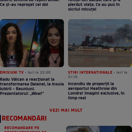
Iubirii, schimb de replici acide!
fetiței din Bacău, care și-a
Ce și-au reproșat cei doi
pierdut viața. Ce au pus în
sicriul micuței
EMISIUNI TV
• ieri la 22:06
STIRI INTERNATIONALE
• ieri la
21:16
Radu Vâlcan a reacționat la
Incendiu de proporții la
transformarea Daianei, la Insula
aeroportul Heathrow din
Iubirii - Reuniuni.
Londra! Imagini exclusive, în
Prezentatorul: „Wow!”
timp real
VEZI MAI MULT
RECOMANDĂRI
RECOMANDARE PE