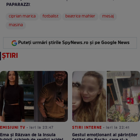
PAPARAZZI
:
ciprian marica
fotbalist
beatrice mahler
mesaj
masina
Puteți urmări știrile SpyNews.ro și pe Google News
ȘTIRI
EMISIUNI TV
• ieri la 23:47
STIRI INTERNE
• ieri la 22:41
Ema și Răzvan de la Insula
Gestul emoționant al părinților