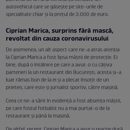
autovehicul care se găsește pe site-urile de
specialitate chiar și la prețul de 3.000 de euro.
Ciprian Marica, surprins fără mască,
revoltat din cauza coronavirusului
De asemenea, un alt aspect care ne-a atras atenția
la Ciprian Marica a fost lipsa măștii de protecție. Ei
bine, după o întâlnire pe care a avut-o cu câțiva
parteneri la un restaurant din București, acesta și-a
luat rămas bun de la ei și a plecat însoțit de un
prieten, care este și jurnalist sportiv, către mașină.
Ceea ce ne-a sărit în evidență a fost absența măștii,
pe care fostul fotbalist nu a mai purtat-o de la
restaurant și până la mașină.
De altfel, recent, Ciprian Marica a avut o reacție dură