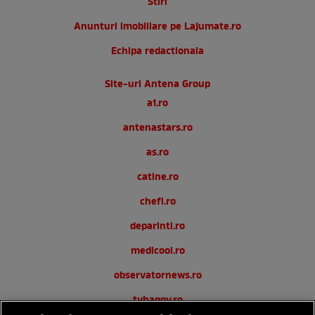
Stiri
Anunturi imobiliare pe Lajumate.ro
Echipa redactionala
Site-uri Antena Group
a1.ro
antenastars.ro
as.ro
catine.ro
chefi.ro
deparinti.ro
medicool.ro
observatornews.ro
tvhappy.ro