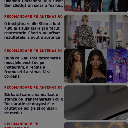
Doamnă. Partenera lui Nicușor
Dan câștigă un salariu foarte
bun în fiecare lună!
RECOMANDARE PE ANTENA3.RO
O învățătoare din Sibiu a luat
4,90 la Titularizare și a făcut
contestație. Când s-au afișat
rezultatele, a avut o surpriză
RECOMANDARE PE ANTENA3.RO
După ce i-au fost descoperite
mesajele vechi de pe
Instagram, o regină a
frumuseții a rămas fără
coroană
RECOMANDARE PE ANTENA3.RO
Bărbatul care a vandalizat o
stâncă pe Transfăgărășan cu o
"declaraţie de dragoste" e
căutat de poliție și comisarii
de mediu
RECOMANDARE PE