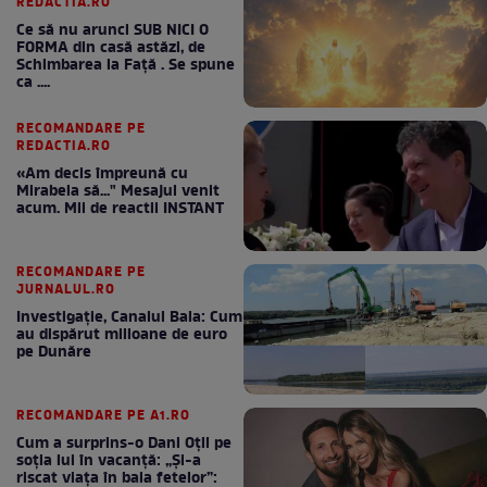
REDACTIA.RO
Ce să nu arunci SUB NICI O
FORMA din casă astăzi, de
Schimbarea la Față . Se spune
ca ....
RECOMANDARE PE
REDACTIA.RO
«Am decis împreună cu
Mirabela să..." Mesajul venit
acum. Mii de reactii INSTANT
RECOMANDARE PE
JURNALUL.RO
Investigație, Canalul Bala: Cum
au dispărut milioane de euro
pe Dunăre
RECOMANDARE PE A1.RO
Cum a surprins-o Dani Oțil pe
soția lui în vacanță: „Și-a
riscat viața în baia fetelor”: