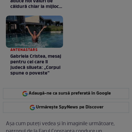
aduce noi valuri de
căldură chiar la mijlocul
toamnei
ANTENASTARS
Gabriela Cristea, mesaj
pentru cei care îi
judecă silueta: „Corpul
spune o poveste”
Adaugă-ne ca sursă preferată în Google
Urmărește SpyNews pe Discover
Așa cum puteți vedea și în imaginile următoare,
patronul de la Farul Constanța conduce un