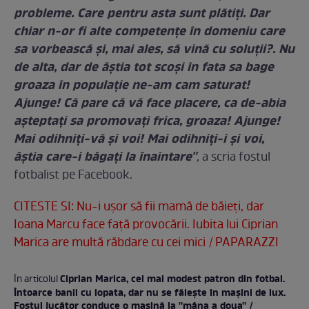
probleme. Care pentru asta sunt plătiţi. Dar
chiar n-or fi alte competenţe în domeniu care
sa vorbească şi, mai ales, să vină cu soluţii?. Nu
de alta, dar de ăştia tot scoşi în fata sa bage
groaza în populaţie ne-am cam saturat!
Ajunge! Că pare că vă face placere, ca de-abia
aşteptaţi sa promovaţi frica, groaza! Ajunge!
Mai odihniţi-vă şi voi! Mai odihniţi-i şi voi,
ăştia care-i băgaţi la înaintare''
, a scria fostul
fotbalist pe Facebook.
CITESTE SI: Nu-i ușor să fii mamă de băieți, dar
Ioana Marcu face față provocării. Iubita lui Ciprian
Marica are multă răbdare cu cei mici / PAPARAZZI
Ciprian Marica, cel mai modest patron din fotbal.
În articolul
Întoarce banii cu lopata, dar nu se fălește în mașini de lux.
Fostul jucător conduce o mașină la ''mâna a doua'' /