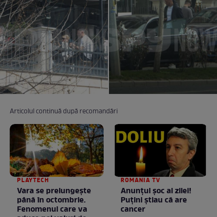
Articolul continuă după recomandări
PLAYTECH
ROMANIA TV
Vara se prelungeşte
Anunţul şoc al zilei!
până în octombrie.
Puţini ştiau că are
Fenomenul care va
cancer