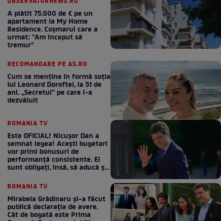
OBSERVATORNEWS.RO
A plătit 75.000 de € pe un
apartament la My Home
Residence. Coşmarul care a
urmat: "Am început să
tremur"
RECOMANDARE PE AS.RO
Cum se menţine în formă soţia
lui Leonard Doroftei, la 51 de
ani. „Secretul” pe care l-a
dezvăluit
ROMANIA TV
Este OFICIAL! Nicușor Dan a
semnat legea! Acești bugetari
vor primi bonusuri de
performanță consistente. Ei
sunt obligați, însă, să aducă și
bani la bugetul de stat
ROMANIA TV
Mirabela Grădinaru și-a făcut
publică declarația de avere.
Cât de bogată este Prima