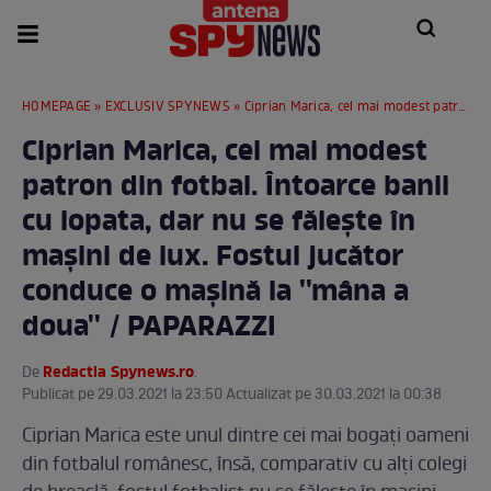
HOMEPAGE
»
EXCLUSIV SPYNEWS
» Ciprian Marica, cel mai modest patron din fotbal. Întoarce banii cu lopata, dar nu se fălește în mașini de lux. Fostul jucător conduce o mașină la ''mâna a doua'' / PAPARAZZI
Ciprian Marica, cel mai modest
patron din fotbal. Întoarce banii
cu lopata, dar nu se fălește în
mașini de lux. Fostul jucător
conduce o mașină la ''mâna a
doua'' / PAPARAZZI
Redactia Spynews.ro
De
.
Publicat pe 29.03.2021 la 23:50 Actualizat pe 30.03.2021 la 00:38
Ciprian Marica este unul dintre cei mai bogați oameni
din fotbalul românesc, însă, comparativ cu alți colegi