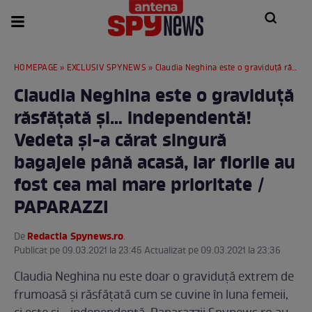
HOMEPAGE
»
EXCLUSIV SPYNEWS
» Claudia Neghina este o graviduță răsfățată și… independentă! Vedeta și-a cărat singură bagajele până acasă, iar florile au fost cea mai mare prioritate / PAPARAZZI
Claudia Neghina este o graviduță
răsfățată și… independentă!
Vedeta și-a cărat singură
bagajele până acasă, iar florile au
fost cea mai mare prioritate /
PAPARAZZI
Redactia Spynews.ro
De
.
Publicat pe 09.03.2021 la 23:45 Actualizat pe 09.03.2021 la 23:36
Claudia Neghina nu este doar o graviduță extrem de
frumoasă și răsfățată cum se cuvine în luna femeii,