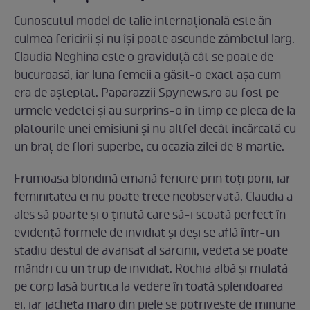
Cunoscutul model de talie internațională este ăn
culmea fericirii și nu își poate ascunde zâmbetul larg.
Claudia Neghina este o graviduță cât se poate de
bucuroasă, iar luna femeii a găsit-o exact așa cum
era de așteptat. Paparazzii Spynews.ro au fost pe
urmele vedetei și au surprins-o în timp ce pleca de la
platourile unei emisiuni și nu altfel decât încărcată cu
un braț de flori superbe, cu ocazia zilei de 8 martie.
Frumoasa blondină emană fericire prin toți porii, iar
feminitatea ei nu poate trece neobservată. Claudia a
ales să poarte și o ținută care să-i scoată perfect în
evidență formele de invidiat și deși se află într-un
stadiu destul de avansat al sarcinii, vedeta se poate
mândri cu un trup de invidiat. Rochia albă și mulată
pe corp lasă burtica la vedere în toată splendoarea
ei, iar jacheta maro din piele se potrivește de minune