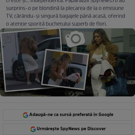
ci este și... independentă. Paparazzii Spynews.ro au
surprins-o pe blondină la plecarea de la o emisiune
TV, cărându-și singură bagajele până acasă, oferind
o atenție sporită buchetului superb de flori.
Adaugă-ne ca sursă preferată în Google
Urmărește SpyNews pe Discover