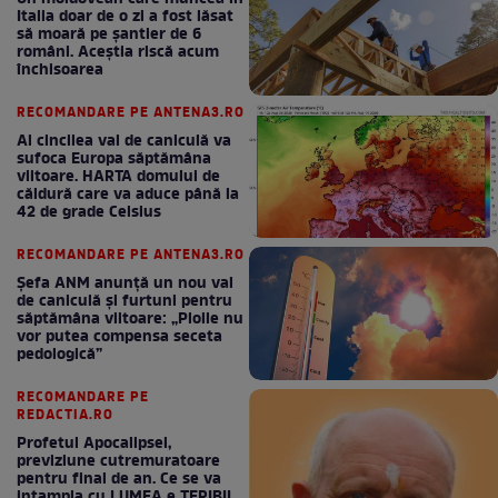
Italia doar de o zi a fost lăsat
să moară pe şantier de 6
români. Aceștia riscă acum
închisoarea
RECOMANDARE PE ANTENA3.RO
Al cincilea val de caniculă va
sufoca Europa săptămâna
viitoare. HARTA domului de
căldură care va aduce până la
42 de grade Celsius
RECOMANDARE PE ANTENA3.RO
Șefa ANM anunță un nou val
de caniculă și furtuni pentru
săptămâna viitoare: „Ploile nu
vor putea compensa seceta
pedologică”
RECOMANDARE PE
REDACTIA.RO
Profetul Apocalipsei,
previziune cutremuratoare
pentru final de an. Ce se va
intampla cu LUMEA e TERIBIL