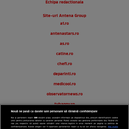
Echipa redactionala
Site-uri Antena Group
a1.ro
antenastars.ro
as.ro
catine.ro
chefi.ro
deparinti.ro
medicool.ro
observatornews.ro
tvhappy.ro
Nouă ne pasă ca datele tale personale să rămână confidențiale
useit.ro
589
Noi și partenerii noștri
stocăm și/sau accesăm informații pe dispozitivul dvs., precum identificatorii cookie
unici pentru prelucrarea datelor cu caracter personal. Puteți accepta sau gestiona preferințele dvs. făcând clic
zutv.ro
mai jos, respectiv vă puteți opune utilizării unui interes legitim în orice moment pe pagina cu politica de
Mai multe
confidențialitate. Aceste alegeri vor fi raportate partenerilor noștri și nu vă vor afecta navigarea.