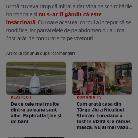
urmă cu ceva timp că inițial a dat vina pe schimbările
nu s-ar fi gândit că este
hormonale și
însărcinată
. Cu toate acestea, corpul a început să se
modifice, iar pătrățelele de pe abdomen nu au mai
fost atât de conturate ca pe vremuri.
Articolul continuă după recomandări
PLAYTECH
ROMANIA TV
De ce cele mai multe
Cum arată casa din
dintre avioane sunt
Târgu Jiu a Niculinei
albe. Explicația ține și
Stoican. Loredana a
de bani
fost în vizită și a rămas
mască. Nu ai mai văzut
la nimeni așa ceva: