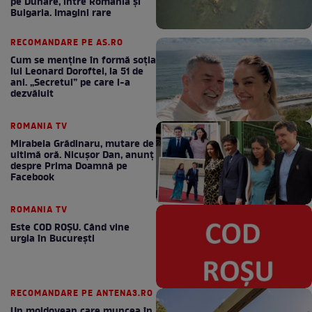
pe Dunăre, între România şi
Bulgaria. Imagini rare
RECOMANDARE PE AS.RO
Cum se menţine în formă soţia
lui Leonard Doroftei, la 51 de
ani. „Secretul” pe care l-a
dezvăluit
ROMANIA TV
Mirabela Grădinaru, mutare de
ultimă oră. Nicuşor Dan, anunţ
despre Prima Doamnă pe
Facebook
ROMANIA TV
Este COD ROŞU. Când vine
urgia în Bucureşti
RECOMANDARE PE ANTENA3.RO
Un moldovean care muncea în