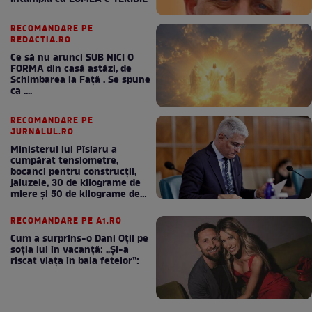
RECOMANDARE PE
REDACTIA.RO
Ce să nu arunci SUB NICI O
FORMA din casă astăzi, de
Schimbarea la Față . Se spune
ca ....
RECOMANDARE PE
JURNALUL.RO
Ministerul lui Pîslaru a
cumpărat tensiometre,
bocanci pentru construcții,
jaluzele, 30 de kilograme de
miere și 50 de kilograme de
cafea
RECOMANDARE PE A1.RO
Cum a surprins-o Dani Oțil pe
soția lui în vacanță: „Și-a
riscat viața în baia fetelor”: