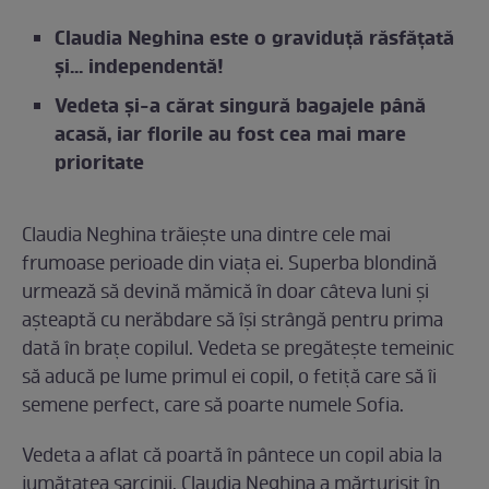
Claudia Neghina este o graviduță răsfățată
și… independentă!
Vedeta și-a cărat singură bagajele până
acasă, iar florile au fost cea mai mare
prioritate
Claudia Neghina trăiește una dintre cele mai
frumoase perioade din viața ei. Superba blondină
urmează să devină mămică în doar câteva luni și
așteaptă cu nerăbdare să își strângă pentru prima
dată în brațe copilul. Vedeta se pregătește temeinic
să aducă pe lume primul ei copil, o fetiță care să îi
semene perfect, care să poarte numele Sofia.
Vedeta a aflat că poartă în pântece un copil abia la
jumătatea sarcinii. Claudia Neghina a mărturisit în