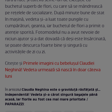
fără a face și câteva selfie-uri de excepție cu
buchetul superb de flori, cu care să se mândrească
pe rețelele de socializare. După minute bune de stat
în mașină, vedeta și-a luat toate pungile cu
cumpărături, geanta, iar buchetul de flori a primit o
atenție sporită. Fotomodelul nu a avut nevoie de
niciun ajutor și a dat dovadă că deși este însărcinată,
se poate descurca foarte bine și singură cu
activitățile de zi cu zi.
Citește și
Primele imagini cu bebelușul Claudiei
Neghină! Vedeta urmează să nască în doar câteva
luni
Claudia Neghina este o graviduță răsfățată și…
În articolul
independentă! Vedeta și-a cărat singură bagajele până
acasă, iar florile au fost cea mai mare prioritate /
PAPARAZZI
: