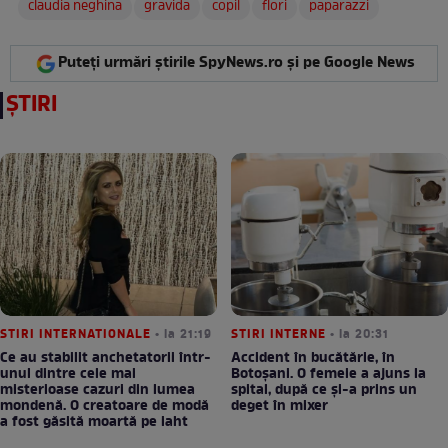
claudia neghina
gravida
copil
flori
paparazzi
Puteți urmări știrile SpyNews.ro și pe Google News
ȘTIRI
STIRI INTERNATIONALE
• la 21:19
STIRI INTERNE
• la 20:31
Ce au stabilit anchetatorii într-
Accident în bucătărie, în
unul dintre cele mai
Botoșani. O femeie a ajuns la
misterioase cazuri din lumea
spital, după ce și-a prins un
mondenă. O creatoare de modă
deget în mixer
a fost găsită moartă pe iaht