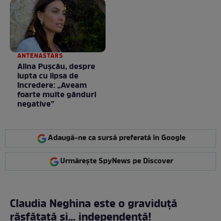
Fără cuvinte / VIDEO
ANTENASTARS
Alina Pușcău, despre
lupta cu lipsa de
încredere: „Aveam
foarte multe gânduri
negative”
Adaugă-ne ca sursă preferată în Google
Urmărește SpyNews pe Discover
Claudia Neghina este o graviduță
răsfățată și… independentă!