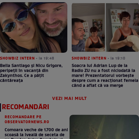
SHOWBIZ INTERN
• la 19:48
SHOWBIZ INTERN
• la 19:10
Bella Santiago și Nicu Grigore,
Soacra lui Adrian Lup de la
peripeții în vacanță din
Radio ZU nu a fost niciodată la
Zakynthos. Ce a pățit
mare! Prezentatorul vorbește
cântăreața
despre cum a reacționat femeia
când a aflat că va merge
VEZI MAI MULT
RECOMANDĂRI
RECOMANDARE PE
OBSERVATORNEWS.RO
Comoara veche de 1.700 de ani
scoasă la iveală de seceta de