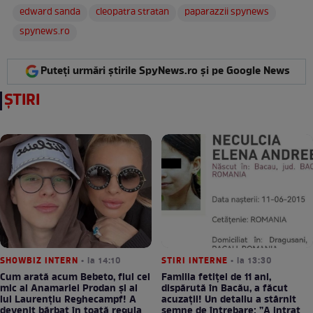
edward sanda
cleopatra stratan
paparazzii spynews
spynews.ro
Puteți urmări știrile SpyNews.ro și pe Google News
ȘTIRI
SHOWBIZ INTERN
• la 14:10
STIRI INTERNE
• la 13:30
Cum arată acum Bebeto, fiul cel
Familia fetiței de 11 ani,
mic al Anamariei Prodan și al
dispărută în Bacău, a făcut
lui Laurențiu Reghecampf! A
acuzații! Un detaliu a stârnit
devenit bărbat în toată regula
semne de întrebare: ”A intrat