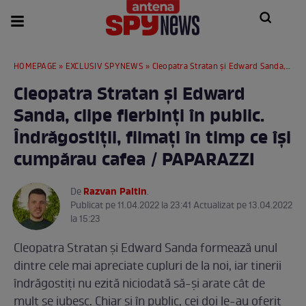
HOMEPAGE
»
EXCLUSIV SPYNEWS
» Cleopatra Stratan și Edward Sanda, clipe fierbinți în public. Îndrăgostiții, filmați în timp ce își cumpărau cafea / PAPARAZZI
Cleopatra Stratan și Edward
Sanda, clipe fierbinți în public.
Îndrăgostiții, filmați în timp ce își
cumpărau cafea / PAPARAZZI
Razvan Paltin
De
.
Publicat pe 11.04.2022 la 23:41 Actualizat pe 13.04.2022
la 15:23
Cleopatra Stratan și Edward Sanda formează unul
dintre cele mai apreciate cupluri de la noi, iar tinerii
îndrăgostiți nu ezită niciodată să-și arate cât de
mult se iubesc. Chiar și în public, cei doi le-au oferit