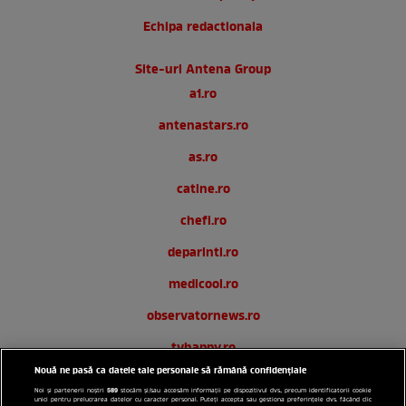
Echipa redactionala
Site-uri Antena Group
a1.ro
antenastars.ro
as.ro
catine.ro
chefi.ro
deparinti.ro
medicool.ro
observatornews.ro
tvhappy.ro
Nouă ne pasă ca datele tale personale să rămână confidențiale
useit.ro
589
Noi și partenerii noștri
stocăm și/sau accesăm informații pe dispozitivul dvs., precum identificatorii cookie
unici pentru prelucrarea datelor cu caracter personal. Puteți accepta sau gestiona preferințele dvs. făcând clic