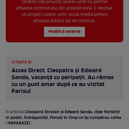
Setările tale privind cookie-urile nu permit
afișarea conținutului din această zonă. E necesar
să accepți cookie-urile social media pentru
afisarea acestui tip de conținut.
Modifică setările
CITEȘTE ȘI:
Acces Direct. Cleopatra și Edward
Sanda, vacanță cu peripeții. Au rămas
cu un gust amar după ce au vizitat
Parisul
Cleopatra Stratan și Edward Sanda, clipe fierbinți
În articolul
în public. Îndrăgostiții, filmați în timp ce își cumpărau cafea
/ PAPARAZZI
: