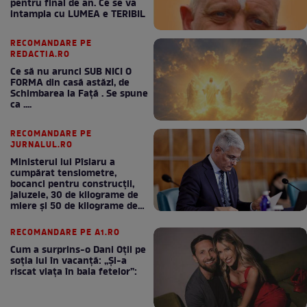
pentru final de an. Ce se va
intampla cu LUMEA e TERIBIL
RECOMANDARE PE
REDACTIA.RO
Ce să nu arunci SUB NICI O
FORMA din casă astăzi, de
Schimbarea la Față . Se spune
ca ....
RECOMANDARE PE
JURNALUL.RO
Ministerul lui Pîslaru a
cumpărat tensiometre,
bocanci pentru construcții,
jaluzele, 30 de kilograme de
miere și 50 de kilograme de
cafea
RECOMANDARE PE A1.RO
Cum a surprins-o Dani Oțil pe
soția lui în vacanță: „Și-a
riscat viața în baia fetelor”: