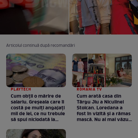
Articolul continuă după recomandări
PLAYTECH
ROMANIA TV
Cum obții o mărire de
Cum arată casa din
salariu. Greșeala care îi
Târgu Jiu a Niculinei
costă pe mulți angajați
Stoican. Loredana a
mii de lei, ce nu trebuie
fost în vizită și a rămas
să spui niciodată la
mască. Nu ai mai văzut
negociere
la nimeni așa ceva:
Fără cuvinte / VIDEO