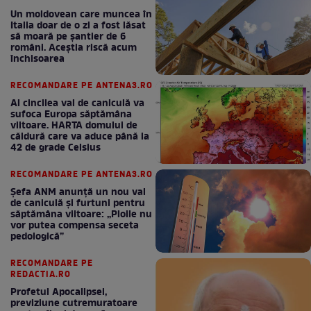
Un moldovean care muncea în
Italia doar de o zi a fost lăsat
să moară pe şantier de 6
români. Aceștia riscă acum
închisoarea
RECOMANDARE PE ANTENA3.RO
Al cincilea val de caniculă va
sufoca Europa săptămâna
viitoare. HARTA domului de
căldură care va aduce până la
42 de grade Celsius
RECOMANDARE PE ANTENA3.RO
Șefa ANM anunță un nou val
de caniculă și furtuni pentru
săptămâna viitoare: „Ploile nu
vor putea compensa seceta
pedologică”
RECOMANDARE PE
REDACTIA.RO
Profetul Apocalipsei,
previziune cutremuratoare