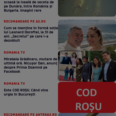
scoasă la iveală de seceta de
pe Dunăre, între România şi
Bulgaria. Imagini rare
RECOMANDARE PE AS.RO
Cum se menţine în formă soţia
lui Leonard Doroftei, la 51 de
ani. „Secretul” pe care l-a
dezvăluit
ROMANIA TV
Mirabela Grădinaru, mutare de
ultimă oră. Nicuşor Dan, anunţ
despre Prima Doamnă pe
Facebook
ROMANIA TV
Este COD ROŞU. Când vine
urgia în Bucureşti
RECOMANDARE PE ANTENA3.RO