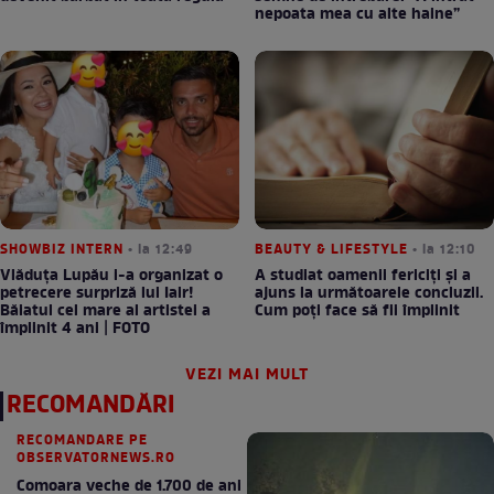
nepoata mea cu alte haine”
SHOWBIZ INTERN
• la 12:49
BEAUTY & LIFESTYLE
• la 12:10
Vlăduța Lupău i-a organizat o
A studiat oamenii fericiți și a
petrecere surpriză lui Iair!
ajuns la următoarele concluzii.
Băiatul cel mare al artistei a
Cum poți face să fii împlinit
împlinit 4 ani | FOTO
VEZI MAI MULT
RECOMANDĂRI
RECOMANDARE PE
OBSERVATORNEWS.RO
Comoara veche de 1.700 de ani