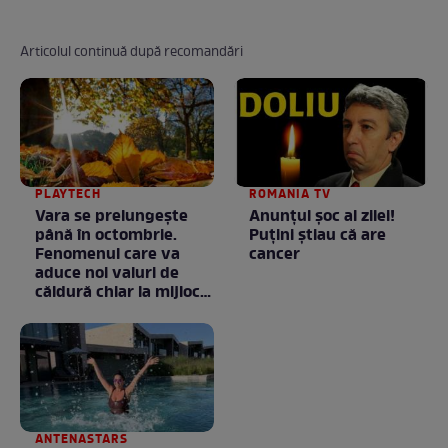
Articolul continuă după recomandări
PLAYTECH
ROMANIA TV
Vara se prelungeşte
Anunţul şoc al zilei!
până în octombrie.
Puţini ştiau că are
Fenomenul care va
cancer
aduce noi valuri de
căldură chiar la mijlocul
toamnei
ANTENASTARS