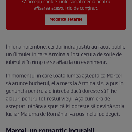
să accepți cookie-urile social media pentru
afisarea acestui tip de conținut.
Modifică setările
În luna noiembrie, cei doi îndrăgostiți au făcut public
un filmuleț în care Armina a fost cerută de soție de
iubitul ei în timp ce se aflau la un eveniment.
În momentul în care toată lumea aștepta ca Marcel
să arunce buchetul, el a mers la Armina și s-a pus în
genunchi pentru a o întreba dacă dorește să îi fie
alături pentru tot restul vieții. Așa cum era de
așteptat, tânăra a spus că își dorește să devină soția
lui, iar Maluma de România i-a pus inelul pe deget.
Marcel, un romantic incurabil