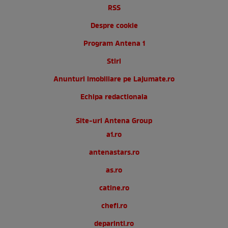
RSS
Despre cookie
Program Antena 1
Stiri
Anunturi imobiliare pe Lajumate.ro
Echipa redactionala
Site-uri Antena Group
a1.ro
antenastars.ro
as.ro
catine.ro
chefi.ro
deparinti.ro