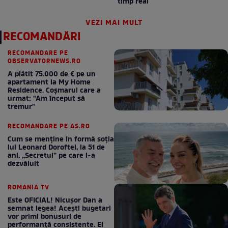
timp real
VEZI MAI MULT
RECOMANDĂRI
RECOMANDARE PE
OBSERVATORNEWS.RO
A plătit 75.000 de € pe un
apartament la My Home
Residence. Coşmarul care a
urmat: "Am început să
tremur"
RECOMANDARE PE AS.RO
Cum se menţine în formă soţia
lui Leonard Doroftei, la 51 de
ani. „Secretul” pe care l-a
dezvăluit
ROMANIA TV
Este OFICIAL! Nicușor Dan a
semnat legea! Acești bugetari
vor primi bonusuri de
performanță consistente. Ei