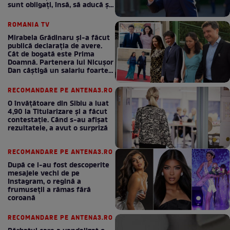
sunt obligați, însă, să aducă și
bani la bugetul de stat
ROMANIA TV
Mirabela Grădinaru și-a făcut
publică declarația de avere.
Cât de bogată este Prima
Doamnă. Partenera lui Nicușor
Dan câștigă un salariu foarte
bun în fiecare lună!
RECOMANDARE PE ANTENA3.RO
O învățătoare din Sibiu a luat
4,90 la Titularizare și a făcut
contestație. Când s-au afișat
rezultatele, a avut o surpriză
RECOMANDARE PE ANTENA3.RO
După ce i-au fost descoperite
mesajele vechi de pe
Instagram, o regină a
frumuseții a rămas fără
coroană
RECOMANDARE PE ANTENA3.RO