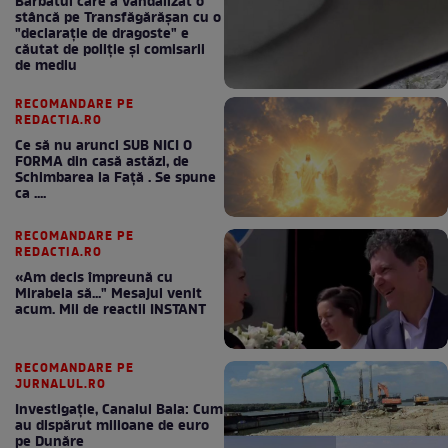
Bărbatul care a vandalizat o
stâncă pe Transfăgărășan cu o
"declaraţie de dragoste" e
căutat de poliție și comisarii
de mediu
RECOMANDARE PE
REDACTIA.RO
Ce să nu arunci SUB NICI O
FORMA din casă astăzi, de
Schimbarea la Față . Se spune
ca ....
RECOMANDARE PE
REDACTIA.RO
«Am decis împreună cu
Mirabela să..." Mesajul venit
acum. Mii de reactii INSTANT
RECOMANDARE PE
JURNALUL.RO
Investigație, Canalul Bala: Cum
au dispărut milioane de euro
pe Dunăre