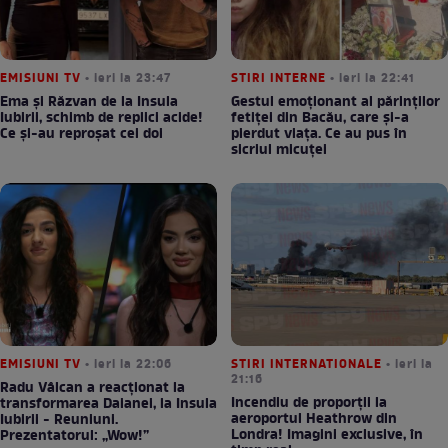
EMISIUNI TV
• ieri la 23:47
STIRI INTERNE
• ieri la 22:41
Ema și Răzvan de la Insula
Gestul emoționant al părinților
Iubirii, schimb de replici acide!
fetiței din Bacău, care și-a
Ce și-au reproșat cei doi
pierdut viața. Ce au pus în
sicriul micuței
EMISIUNI TV
• ieri la 22:06
STIRI INTERNATIONALE
• ieri la
21:16
Radu Vâlcan a reacționat la
Incendiu de proporții la
transformarea Daianei, la Insula
aeroportul Heathrow din
Iubirii - Reuniuni.
Londra! Imagini exclusive, în
Prezentatorul: „Wow!”