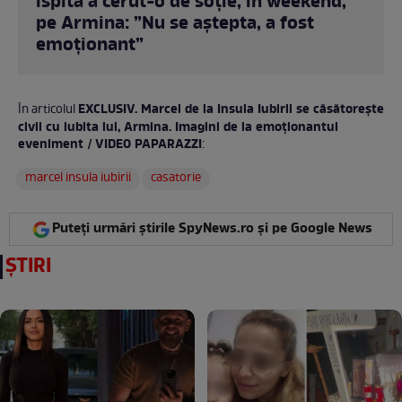
ispită a cerut-o de soție, în weekend,
pe Armina: ”Nu se aștepta, a fost
emoționant”
EXCLUSIV. Marcel de la Insula Iubirii se căsătorește
În articolul
civil cu iubita lui, Armina. Imagini de la emoționantul
eveniment / VIDEO PAPARAZZI
:
marcel insula iubirii
casatorie
Puteți urmări știrile SpyNews.ro și pe Google News
ȘTIRI