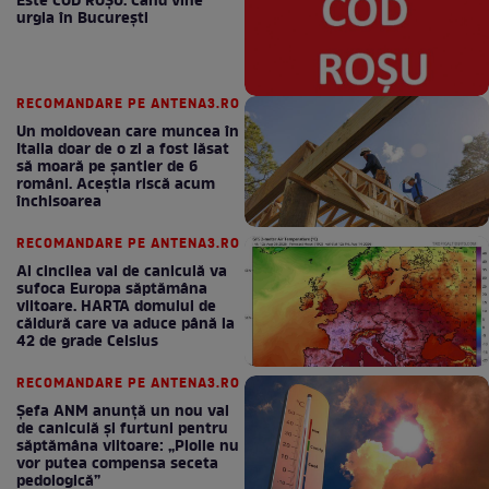
Este COD ROŞU. Când vine
urgia în Bucureşti
RECOMANDARE PE ANTENA3.RO
Un moldovean care muncea în
Italia doar de o zi a fost lăsat
să moară pe şantier de 6
români. Aceștia riscă acum
închisoarea
RECOMANDARE PE ANTENA3.RO
Al cincilea val de caniculă va
sufoca Europa săptămâna
viitoare. HARTA domului de
căldură care va aduce până la
42 de grade Celsius
RECOMANDARE PE ANTENA3.RO
Șefa ANM anunță un nou val
de caniculă și furtuni pentru
săptămâna viitoare: „Ploile nu
vor putea compensa seceta
pedologică”