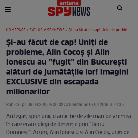
HOMEPAGE
»
EXCLUSIV SPYNEWS
» Și-au făcut de cap! Uniți de probleme, Alin Cocoș și Alin Ionescu au ”fugit” din București alături de jumătățile lor! Imagini EXCLUSIVE din escapada milionarilor
Și-au făcut de cap! Uniți de
probleme, Alin Cocoș și Alin
Ionescu au ”fugit” din București
alături de jumătățile lor! Imagini
EXCLUSIVE din escapada
milionarilor
Publicat pe 08.09.2015 la 00:02 Actualizat pe 07.09.2015 la 23:35
Au legat, spun unii, o amiciție de zile mari pe vremea
în care erau colegi de detenție prin ”Beciul
Domnesc”. Acum, Alin Ionescu și Alin Cocoș, uniți de