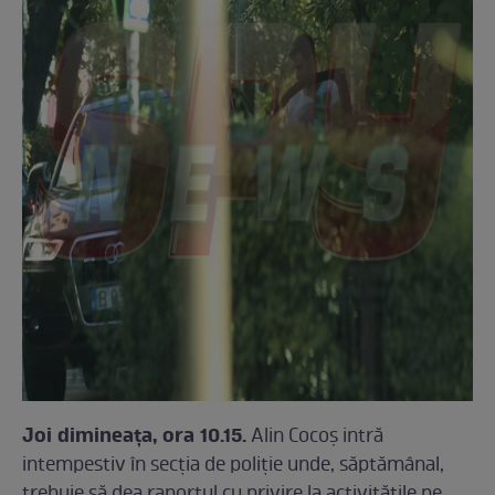
Joi dimineața, ora 10.15.
Alin Cocoș intră
intempestiv în secția de poliție unde, săptămânal,
trebuie să dea raportul cu privire la activitățile pe