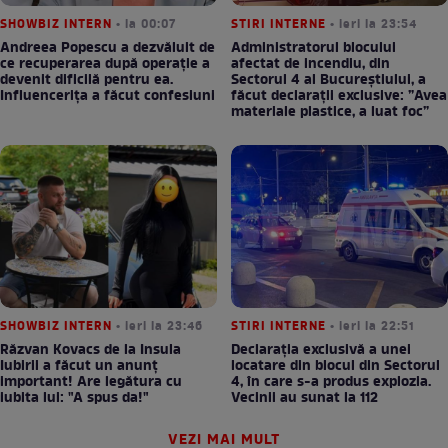
SHOWBIZ INTERN
• la 00:07
STIRI INTERNE
• ieri la 23:54
Andreea Popescu a dezvăluit de
Administratorul blocului
ce recuperarea după operație a
afectat de incendiu, din
devenit dificilă pentru ea.
Sectorul 4 al Bucureștiului, a
Influencerița a făcut confesiuni
făcut declarații exclusive: ”Avea
materiale plastice, a luat foc”
SHOWBIZ INTERN
• ieri la 23:46
STIRI INTERNE
• ieri la 22:51
Răzvan Kovacs de la Insula
Declarația exclusivă a unei
Iubirii a făcut un anunț
locatare din blocul din Sectorul
important! Are legătura cu
4, în care s-a produs explozia.
iubita lui: "A spus da!"
Vecinii au sunat la 112
VEZI MAI MULT