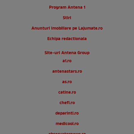
Program Antena 1
Stiri
Anunturi imobiliare pe Lajumate.ro
Echipa redactionala
Site-uri Antena Group
a1.ro
antenastars.ro
as.ro
catine.ro
chefi.ro
deparinti.ro
medicool.ro