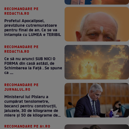
RECOMANDARE PE
REDACTIA.RO
Profetul Apocalipsei,
previziune cutremuratoare
pentru final de an. Ce se va
intampla cu LUMEA e TERIBIL
RECOMANDARE PE
REDACTIA.RO
Ce să nu arunci SUB NICI O
FORMA din casă astăzi, de
Schimbarea la Față . Se spune
ca ....
RECOMANDARE PE
JURNALUL.RO
Ministerul lui Pîslaru a
cumpărat tensiometre,
bocanci pentru construcții,
jaluzele, 30 de kilograme de
miere și 50 de kilograme de
cafea
RECOMANDARE PE A1.RO