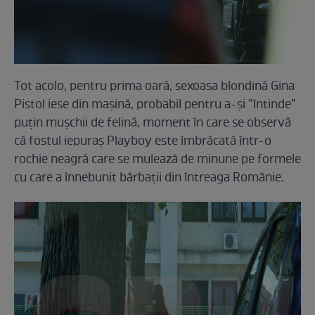
Tot acolo, pentru prima oară, sexoasa blondină Gina
Pistol iese din mașină, probabil pentru a-și ”întinde”
puțin mușchii de felină, moment în care se observă
că fostul iepuraș Playboy este îmbrăcată într-o
rochie neagră care se mulează de minune pe formele
cu care a înnebunit bărbații din întreaga Românie.