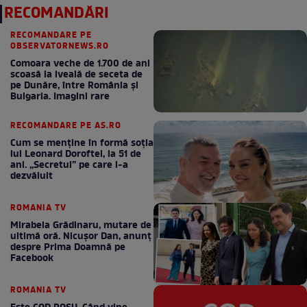
RECOMANDĂRI
RECOMANDARE PE
OBSERVATORNEWS.RO
Comoara veche de 1.700 de ani
scoasă la iveală de seceta de
pe Dunăre, între România şi
Bulgaria. Imagini rare
RECOMANDARE PE AS.RO
Cum se menţine în formă soţia
lui Leonard Doroftei, la 51 de
ani. „Secretul” pe care l-a
dezvăluit
ROMANIA TV
Mirabela Grădinaru, mutare de
ultimă oră. Nicuşor Dan, anunţ
despre Prima Doamnă pe
Facebook
ROMANIA TV