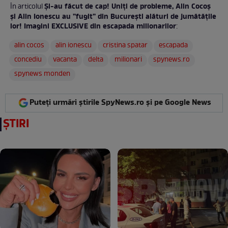
Și-au făcut de cap! Uniți de probleme, Alin Cocoș
În articolul
și Alin Ionescu au ”fugit” din București alături de jumătățile
lor! Imagini EXCLUSIVE din escapada milionarilor
:
alin cocos
alin ionescu
cristina spatar
escapada
concediu
vacanta
delta
milionari
spynews.ro
spynews monden
Puteți urmări știrile SpyNews.ro și pe Google News
ȘTIRI