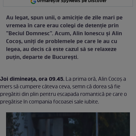
Urmărește SpyNews pe Discover
Au legat, spun unii, o amiciție de zile mari pe
vremea în care erau colegi de detenție prin
”Beciul Domnesc”. Acum, Alin Ionescu și Alin
Cocoș, uniți de problemele pe care le au cu
legea, au decis că este cazul să se relaxeze
puțin, departe de București.
Joi dimineața, ora 09.45.
La prima oră, Alin Cocoș a
mers să cumpere câteva ceva, semn că dorea să fie
pregătiti din plin pentru escapada romantică pe care o
pregătise în compania focoasei sale iubite.