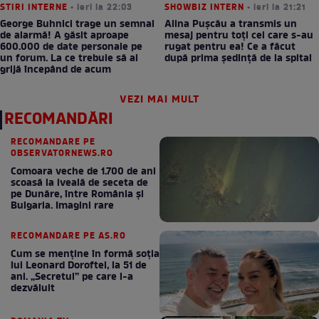
STIRI INTERNE
• ieri la 22:03
SHOWBIZ INTERN
• ieri la 21:21
George Buhnici trage un semnal
Alina Pușcău a transmis un
de alarmă! A găsit aproape
mesaj pentru toți cei care s-au
600.000 de date personale pe
rugat pentru ea! Ce a făcut
un forum. La ce trebuie să ai
după prima ședință de la spital
grijă începând de acum
VEZI MAI MULT
RECOMANDĂRI
RECOMANDARE PE
OBSERVATORNEWS.RO
Comoara veche de 1.700 de ani
scoasă la iveală de seceta de
pe Dunăre, între România şi
Bulgaria. Imagini rare
RECOMANDARE PE AS.RO
Cum se menţine în formă soţia
lui Leonard Doroftei, la 51 de
ani. „Secretul” pe care l-a
dezvăluit