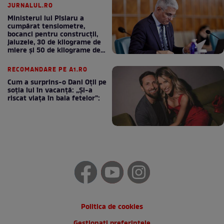
JURNALUL.RO
Ministerul lui Pîslaru a
cumpărat tensiometre,
bocanci pentru construcții,
jaluzele, 30 de kilograme de
miere și 50 de kilograme de
cafea
RECOMANDARE PE A1.RO
Cum a surprins-o Dani Oțil pe
soția lui în vacanță: „Și-a
riscat viața în baia fetelor”:
Politica de cookies
Gestionați preferințele