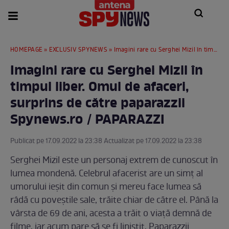
HOMEPAGE
»
EXCLUSIV SPYNEWS
» Imagini rare cu Serghei Mizil în timpul liber. Omul de afaceri, surprins de către paparazzii Spynews.ro / PAPARAZZI
Imagini rare cu Serghei Mizil în
timpul liber. Omul de afaceri,
surprins de către paparazzii
Spynews.ro / PAPARAZZI
Publicat pe 17.09.2022 la 23:38 Actualizat pe 17.09.2022 la 23:38
Serghei Mizil este un personaj extrem de cunoscut în
lumea mondenă. Celebrul afacerist are un simț al
umorului ieșit din comun și mereu face lumea să
râdă cu poveștile sale, trăite chiar de către el. Până la
vârsta de 69 de ani, acesta a trăit o viață demnă de
filme, iar acum pare să se fi liniștit. Paparazzii