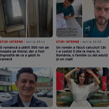
STIRI INTERNE
• ieri la 23:14
STIRI INTERNE
• ieri la 22:32
O româncă a plătit 500 ron pe
Un român a făcut calculul! Cât
noapte pe litoral, dar a fost
l-a costat 5 zile la mare, în
îngrozită de ce a găsit în
România, o familie cu doi adulți
cameră
și un copil