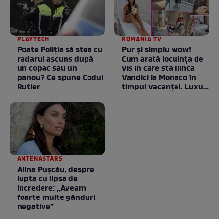
PLAYTECH
ROMANIA TV
Poate Poliția să stea cu
Pur și simplu wow!
radarul ascuns după
Cum arată locuința de
un copac sau un
vis în care stă Ilinca
panou? Ce spune Codul
Vandici la Monaco în
Rutier
timpul vacanței. Luxul
e în starea lui pură.
Totul arată ca în filme!
/ GALERIE FOTO
ANTENASTARS
Alina Pușcău, despre
lupta cu lipsa de
încredere: „Aveam
foarte multe gânduri
negative”