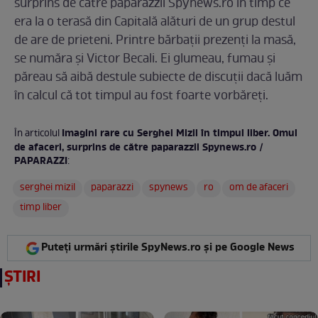
surprins de către paparazzii Spynews.ro în timp ce
era la o terasă din Capitală alături de un grup destul
de are de prieteni. Printre bărbații prezenți la masă,
se număra și Victor Becali. Ei glumeau, fumau și
păreau să aibă destule subiecte de discuții dacă luăm
în calcul că tot timpul au fost foarte vorbăreți.
Imagini rare cu Serghei Mizil în timpul liber. Omul
În articolul
de afaceri, surprins de către paparazzii Spynews.ro /
PAPARAZZI
:
serghei mizil
paparazzi
spynews
ro
om de afaceri
timp liber
Puteți urmări știrile SpyNews.ro și pe Google News
ȘTIRI