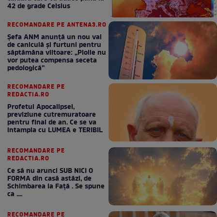
42 de grade Celsius
RECOMANDARE PE ANTENA3.RO
Șefa ANM anunță un nou val
de caniculă și furtuni pentru
săptămâna viitoare: „Ploile nu
vor putea compensa seceta
pedologică”
RECOMANDARE PE
REDACTIA.RO
Profetul Apocalipsei,
previziune cutremuratoare
pentru final de an. Ce se va
intampla cu LUMEA e TERIBIL
RECOMANDARE PE
REDACTIA.RO
Ce să nu arunci SUB NICI O
FORMA din casă astăzi, de
Schimbarea la Față . Se spune
ca ....
RECOMANDARE PE