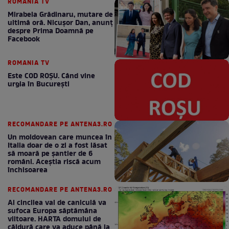
ROMANIA TV
Mirabela Grădinaru, mutare de
ultimă oră. Nicuşor Dan, anunţ
despre Prima Doamnă pe
Facebook
ROMANIA TV
Este COD ROŞU. Când vine
urgia în Bucureşti
RECOMANDARE PE ANTENA3.RO
Un moldovean care muncea în
Italia doar de o zi a fost lăsat
să moară pe şantier de 6
români. Aceștia riscă acum
închisoarea
RECOMANDARE PE ANTENA3.RO
Al cincilea val de caniculă va
sufoca Europa săptămâna
viitoare. HARTA domului de
căldură care va aduce până la