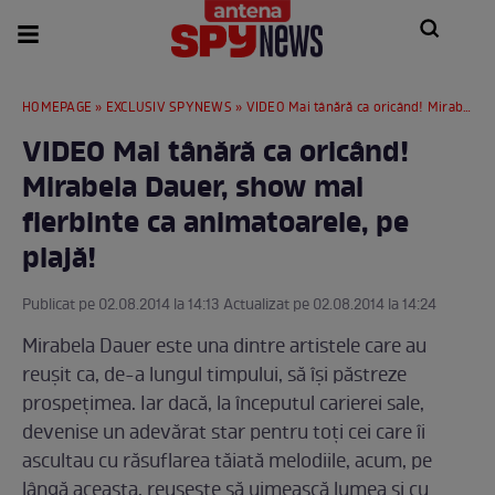
HOMEPAGE
»
EXCLUSIV SPYNEWS
» VIDEO Mai tânără ca oricând! Mirabela Dauer, show mai fierbinte ca animatoarele, pe plajă!
VIDEO Mai tânără ca oricând!
Mirabela Dauer, show mai
fierbinte ca animatoarele, pe
plajă!
Publicat pe 02.08.2014 la 14:13 Actualizat pe 02.08.2014 la 14:24
Mirabela Dauer este una dintre artistele care au
reușit ca, de-a lungul timpului, să își păstreze
prospețimea. Iar dacă, la începutul carierei sale,
devenise un adevărat star pentru toți cei care îi
ascultau cu răsuflarea tăiată melodiile, acum, pe
lângă aceasta, reușește să uimească lumea și cu