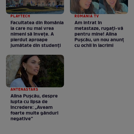
PLAYTECH
ROMANIA TV
Facultatea din România
Am intrat în
la care nu mai vrea
metastaze, rugaţi-vă
nimeni să înveţe. A
pentru mine! Alina
pierdut aproape
Puşcău, un nou anunţ
jumătate din studenţi
cu ochii în lacrimi
ANTENASTARS
Alina Pușcău, despre
lupta cu lipsa de
încredere: „Aveam
foarte multe gânduri
negative”