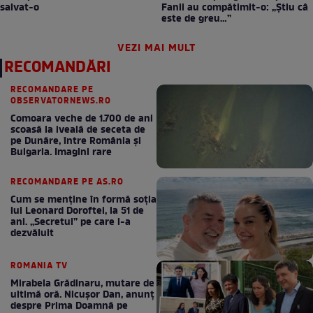
salvat-o
Fanii au compătimit-o: „Știu câ
este de greu…”
VEZI MAI MULT
RECOMANDĂRI
RECOMANDARE PE
OBSERVATORNEWS.RO
Comoara veche de 1.700 de ani
scoasă la iveală de seceta de
pe Dunăre, între România şi
Bulgaria. Imagini rare
RECOMANDARE PE AS.RO
Cum se menţine în formă soţia
lui Leonard Doroftei, la 51 de
ani. „Secretul” pe care l-a
dezvăluit
ROMANIA TV
Mirabela Grădinaru, mutare de
ultimă oră. Nicuşor Dan, anunţ
despre Prima Doamnă pe