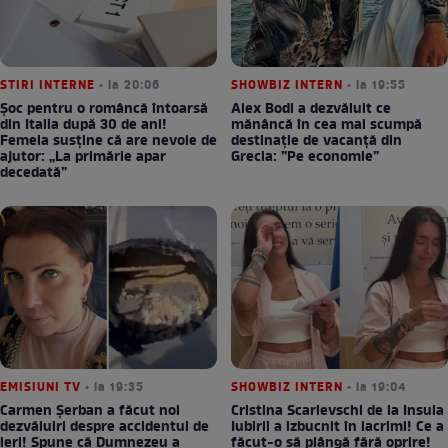
STIRI INTERNE
• la 20:06
SHOWBIZ INTERN
• la 19:55
Șoc pentru o româncă întoarsă
Alex Bodi a dezvăluit ce
din Italia după 30 de ani!
mănâncă în cea mai scumpă
Femeia susține că are nevoie de
destinație de vacanță din
ajutor: „La primărie apar
Grecia: ”Pe economie”
decedată”
EMISIUNI TV
• la 19:35
SHOWBIZ INTERN
• la 19:04
Carmen Șerban a făcut noi
Cristina Scarlevschi de la Insula
dezvăluiri despre accidentul de
Iubirii a izbucnit în lacrimi! Ce a
ieri! Spune că Dumnezeu a
făcut-o să plângă fără oprire!