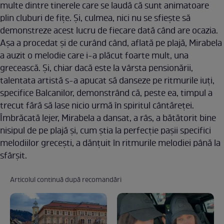
multe dintre tinerele care se laudă că sunt animatoare
plin cluburi de fițe. Și, culmea, nici nu se sfiește să
demonstreze acest lucru de fiecare dată când are ocazia.
Așa a procedat și de curând când, aflată pe plajă, Mirabela
a auzit o melodie care i-a plăcut foarte mult, una
grecească. Și, chiar dacă este la vârsta pensionării,
talentata artistă s-a apucat să danseze pe ritmurile iuți,
specifice Balcanilor, demonstrând că, peste ea, timpul a
trecut fără să lase nicio urmă în spiritul cântăreței.
Îmbrăcată lejer, Mirabela a dansat, a râs, a bătătorit bine
nisipul de pe plajă și, cum știa la perfecție pașii specifici
melodiilor grecești, a dănțuit în ritmurile melodiei până la
sfârșit.
Articolul continuă după recomandări