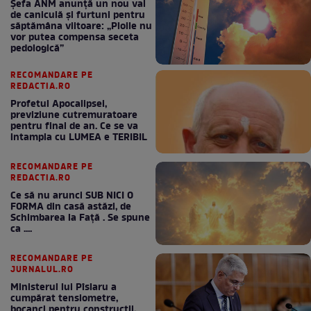
Șefa ANM anunță un nou val
de caniculă și furtuni pentru
săptămâna viitoare: „Ploile nu
vor putea compensa seceta
pedologică”
RECOMANDARE PE
REDACTIA.RO
Profetul Apocalipsei,
previziune cutremuratoare
pentru final de an. Ce se va
intampla cu LUMEA e TERIBIL
RECOMANDARE PE
REDACTIA.RO
Ce să nu arunci SUB NICI O
FORMA din casă astăzi, de
Schimbarea la Față . Se spune
ca ....
RECOMANDARE PE
JURNALUL.RO
Ministerul lui Pîslaru a
cumpărat tensiometre,
bocanci pentru construcții,