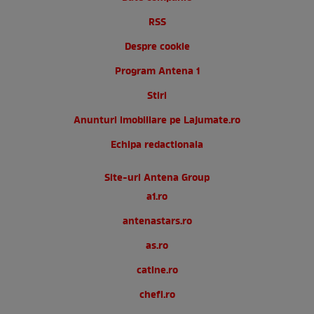
RSS
Despre cookie
Program Antena 1
Stiri
Anunturi imobiliare pe Lajumate.ro
Echipa redactionala
Site-uri Antena Group
a1.ro
antenastars.ro
as.ro
catine.ro
chefi.ro