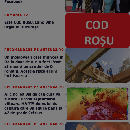
Facebook
ROMANIA TV
Este COD ROŞU. Când vine
urgia în Bucureşti
RECOMANDARE PE ANTENA3.RO
Un moldovean care muncea în
Italia doar de o zi a fost lăsat
să moară pe şantier de 6
români. Aceștia riscă acum
închisoarea
RECOMANDARE PE ANTENA3.RO
Al cincilea val de caniculă va
sufoca Europa săptămâna
viitoare. HARTA domului de
căldură care va aduce până la
42 de grade Celsius
RECOMANDARE PE ANTENA3.RO