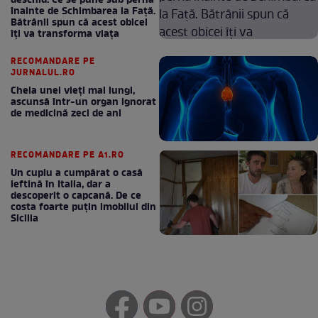
deschid. Ce se pune sub pernă
înainte de Schimbarea la Față.
Bătrânii spun că acest obicei
îți va transforma viața
RECOMANDARE PE
JURNALUL.RO
Cheia unei vieți mai lungi,
ascunsă într-un organ ignorat
de medicină zeci de ani
RECOMANDARE PE A1.RO
Un cuplu a cumpărat o casă
ieftină în Italia, dar a
descoperit o capcană. De ce
costa foarte puțin imobilul din
Sicilia