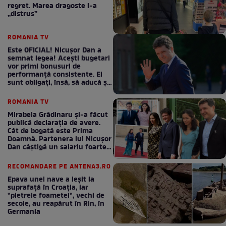
regret. Marea dragoste l-a
„distrus”
ROMANIA TV
Este OFICIAL! Nicușor Dan a
semnat legea! Acești bugetari
vor primi bonusuri de
performanță consistente. Ei
sunt obligați, însă, să aducă și
bani la bugetul de stat
ROMANIA TV
Mirabela Grădinaru și-a făcut
publică declarația de avere.
Cât de bogată este Prima
Doamnă. Partenera lui Nicușor
Dan câștigă un salariu foarte
bun în fiecare lună!
RECOMANDARE PE ANTENA3.RO
Epava unei nave a ieșit la
suprafață în Croația, iar
"pietrele foametei", vechi de
secole, au reapărut în Rin, în
Germania