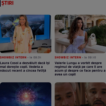
ȘTIRI
SHOWBIZ INTERN
• la 09:31
SHOWBIZ INTERN
• la 09:10
Laura Cosoi a dezvăluit dacă își
Valerie Lungu a vorbit despre
mai dorește copii. Vedeta a
regimul de viață pe care îl are
născut recent a cincea fetiță
acum și despre ce face pentru a
avea un copil