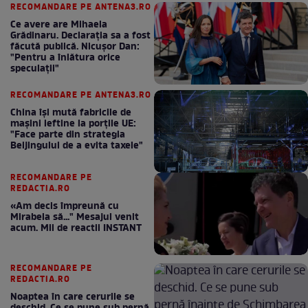
RECOMANDARE PE ANTENA3.RO
Ce avere are Mihaela
Grădinaru. Declarația sa a fost
făcută publică. Nicușor Dan:
"Pentru a înlătura orice
speculații"
RECOMANDARE PE ANTENA3.RO
China își mută fabricile de
mașini ieftine la porțile UE:
"Face parte din strategia
Beijingului de a evita taxele"
RECOMANDARE PE
REDACTIA.RO
«Am decis împreună cu
Mirabela să..." Mesajul venit
acum. Mii de reactii INSTANT
RECOMANDARE PE
REDACTIA.RO
Noaptea în care cerurile se