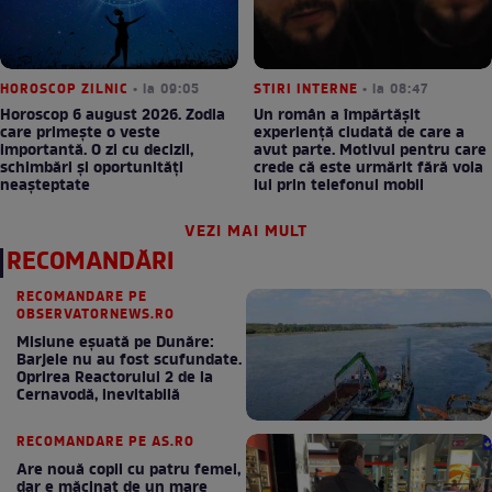
HOROSCOP ZILNIC
• la 09:05
STIRI INTERNE
• la 08:47
Horoscop 6 august 2026. Zodia
Un român a împărtășit
care primește o veste
experiență ciudată de care a
importantă. O zi cu decizii,
avut parte. Motivul pentru care
schimbări și oportunități
crede că este urmărit fără voia
neașteptate
lui prin telefonul mobil
VEZI MAI MULT
RECOMANDĂRI
RECOMANDARE PE
OBSERVATORNEWS.RO
Misiune eșuată pe Dunăre:
Barjele nu au fost scufundate.
Oprirea Reactorului 2 de la
Cernavodă, inevitabilă
RECOMANDARE PE AS.RO
Are nouă copii cu patru femei,
dar e măcinat de un mare