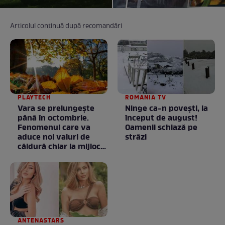
Articolul continuă după recomandări
PLAYTECH
ROMANIA TV
Vara se prelungeşte
Ninge ca-n povești, la
până în octombrie.
început de august!
Fenomenul care va
Oamenii schiază pe
aduce noi valuri de
străzi
căldură chiar la mijlocul
toamnei
ANTENASTARS