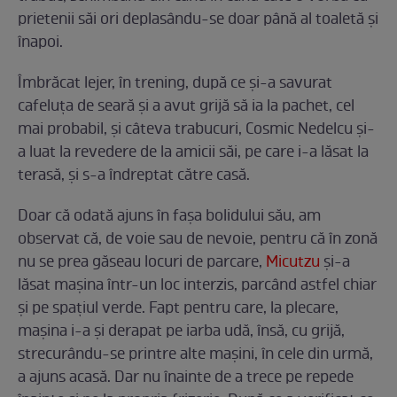
prietenii săi ori deplasându-se doar până al toaletă și
înapoi.
Îmbrăcat lejer, în trening, după ce și-a savurat
cafeluța de seară și a avut grijă să ia la pachet, cel
mai probabil, și câteva trabucuri, Cosmic Nedelcu și-
a luat la revedere de la amicii săi, pe care i-a lăsat la
terasă, și s-a îndreptat către casă.
Doar că odată ajuns în fașa bolidului său, am
observat că, de voie sau de nevoie, pentru că în zonă
nu se prea găseau locuri de parcare,
Micutzu
și-a
lăsat mașina într-un loc interzis, parcând astfel chiar
și pe spațiul verde. Fapt pentru care, la plecare,
mașina i-a și derapat pe iarba udă, însă, cu grijă,
strecurându-se printre alte mașini, în cele din urmă,
a ajuns acasă. Dar nu înainte de a trece pe repede