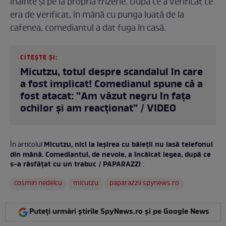
înainte și pe la propria frizerie. După ce a verificat ce
era de verificat, în mână cu punga luată de la
cafenea, comediantul a dat fuga în casă.
CITEȘTE ȘI:
Micutzu, totul despre scandalul în care
a fost implicat! Comedianul spune că a
fost atacat: ”Am văzut negru în fața
ochilor și am reacționat” / VIDEO
Micutzu, nici la ieșirea cu băieții nu lasă telefonul
În articolul
din mână. Comediantul, de nevoie, a încălcat legea, după ce
s-a răsfățat cu un trabuc / PAPARAZZI
:
cosmin nedelcu
micutzu
paparazzii spynews.ro
Puteți urmări știrile SpyNews.ro și pe Google News