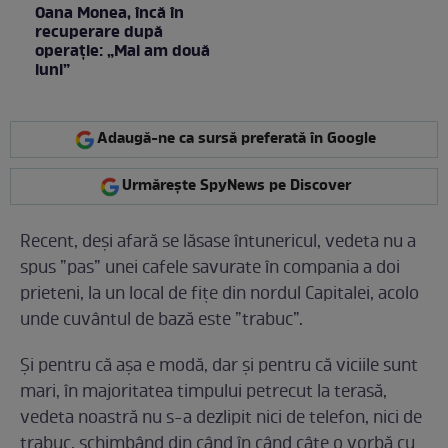
Oana Monea, încă în
recuperare după
operație: „Mai am două
luni”
Adaugă-ne ca sursă preferată în Google
Urmărește SpyNews pe Discover
Recent, deși afară se lăsase întunericul, vedeta nu a
spus ”pas” unei cafele savurate în compania a doi
prieteni, la un local de fițe din nordul Capitalei, acolo
unde cuvântul de bază este ”trabuc”.
Și pentru că așa e modă, dar și pentru că viciile sunt
mari, în majoritatea timpului petrecut la terasă,
vedeta noastră nu s-a dezlipit nici de telefon, nici de
trabuc, schimbând din când în când câte o vorbă cu