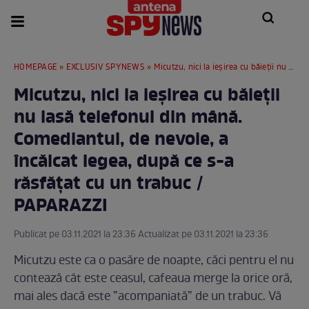
HOMEPAGE
»
EXCLUSIV SPYNEWS
» Micutzu, nici la ieșirea cu băieții nu lasă telefonul din mână. Comediantul, de nevoie, a încălcat legea, după ce s-a răsfățat cu un trabuc / PAPARAZZI
Micutzu, nici la ieșirea cu băieții
nu lasă telefonul din mână.
Comediantul, de nevoie, a
încălcat legea, după ce s-a
răsfățat cu un trabuc /
PAPARAZZI
Publicat pe 03.11.2021 la 23:36 Actualizat pe 03.11.2021 la 23:36
Micutzu este ca o pasăre de noapte, căci pentru el nu
contează cât este ceasul, cafeaua merge la orice oră,
mai ales dacă este ”acompaniată” de un trabuc. Vă