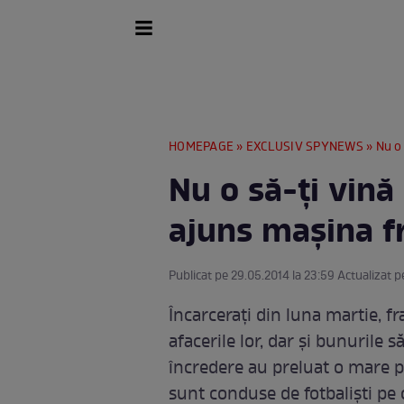
HOMEPAGE
»
EXCLUSIV SPYNEWS
» Nu o 
Nu o să-ţi vină
ajuns maşina fr
Publicat pe 29.05.2014 la 23:59 Actualizat p
Încarceraţi din luna martie, fra
afacerile lor, dar şi bunurile
încredere au preluat o mare pa
sunt conduse de fotbalişti pe