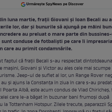
Urmărește SpyNews pe Discover
din luna martie, fraţii Giovani şi Ioan Becali au 
cerile lor, dar şi bunurile să ajungă pe mâini bun
ncredere au preluat o mare parte din bussines-u
 sunt conduse de fotbalişti pe care îi impresari
 care au primit condamnările.
t faptul că fraţii Becali s-au respectat dintotdeauna
e maşini, Giovani şi Victor au ales cele mai scumpe 
urisme. Jeep-ul de suflet al lor, un Range Rover ne
l au şi ajuns la Constanţa în ziua în care s-au predat
l Poarta Albă, este acum condus de Vlad Chiricheş, 
 Stelei care le-a băgat în buzunar bani frumoşi după
ău la Tottenham Hotspur. Zilele trecute, paparazzii 