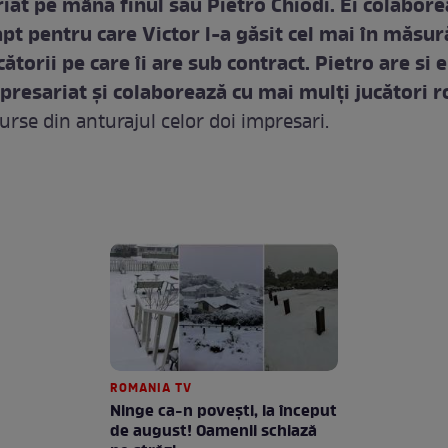
iat pe mâna finul său Pietro Chiodi. Ei colabor
apt pentru care Victor l-a găsit cel mai în măsur
ătorii pe care îi are sub contract. Pietro are si e
presariat şi colaborează cu mai mulţi jucători 
urse din anturajul celor doi impresari.
ROMANIA TV
Ninge ca-n povești, la început
de august! Oamenii schiază