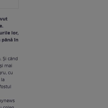
avut
e.
rile lor,
a până în
. Şi când
şi mai
gru, cu
 la
fostul
Spynews