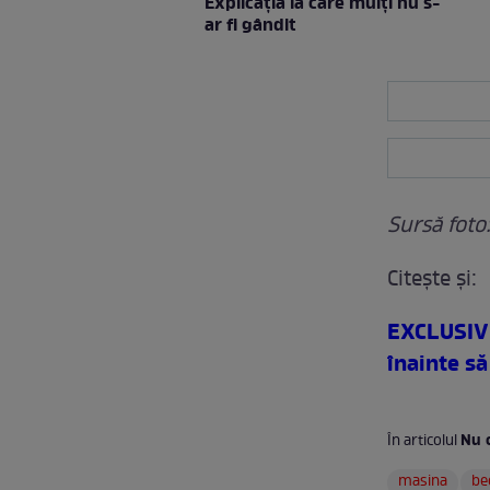
Explicaţia la care mulţi nu s-
ar fi gândit
Sursă foto
Citeşte şi:
EXCLUSIV 
înainte să
Nu o
În articolul
masina
bec