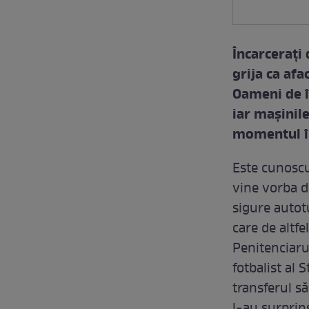
Încarceraţi 
grija ca afa
Oameni de î
iar maşinile
momentul în
Este cunoscu
vine vorba d
sigure autot
care de altfe
Penitenciaru
fotbalist al
transferul s