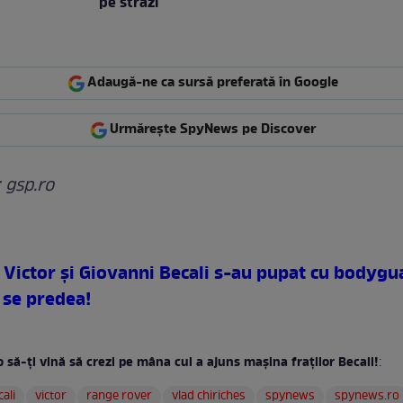
pe străzi
Adaugă-ne ca sursă preferată în Google
Urmărește SpyNews pe Discover
: gsp.ro
Victor şi Giovanni Becali s-au pupat cu bodygua
 se predea!
 să-ţi vină să crezi pe mâna cui a ajuns maşina fraţilor Becali!
:
ali
victor
range rover
vlad chiriches
spynews
spynews.ro