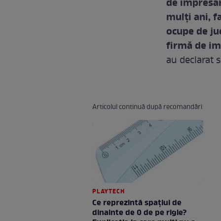
de impresar
mulţi ani, f
ocupe de juc
firmă de im
au declarat s
Articolul continuă după recomandări
PLAYTECH
Ce reprezintă spaţiul de
dinainte de 0 de pe rigle?