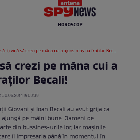
HOROSCOP
să-ţi vină să crezi pe mâna cui a ajuns maşina fraţilor Becali!
 să crezi pe mâna cui a
aţilor Becali!
e 30.05.2014 la 00:39
ţii Giovani şi Ioan Becali au avut grija ca
 să ajungă pe mâini bune. Oameni de
rte din bussines-urile lor, iar maşinile
 care îi impresaria până în momentul în