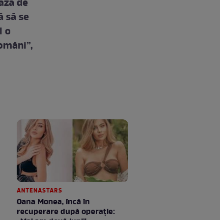
ează de
ă să se
l o
români”,
ANTENASTARS
Oana Monea, încă în
recuperare după operație: