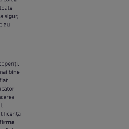
u coleg
 toate
a sigur,
ce au
operiţi,
mai bine
flat
jucător
facerea
i.
t licenţa
 firma