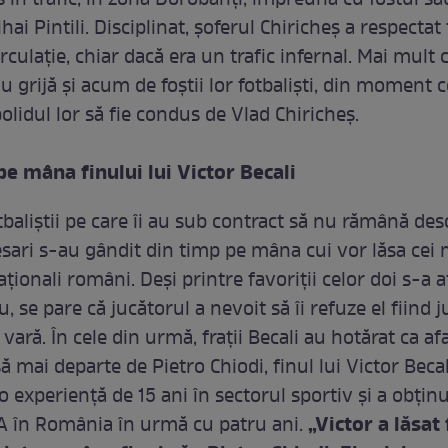
s în trafic, în zona Dorobanţi, împreună cu fostul să
hai Pintili. Disciplinat, şoferul Chiricheş a respectat
irculaţie, chiar dacă era un trafic infernal. Mai mult c
 au grijă şi acum de foştii lor fotbalişti, din moment 
olidul lor să fie condus de Vlad Chiricheş.
 pe mâna finului lui Victor Becali
baliştii pe care îi au sub contract să nu rămână desc
esari s-au gândit din timp pe mâna cui vor lăsa cei 
aţionali români. Deşi printre favoriţii celor doi s-a a
u, se pare că jucătorul a nevoit să îi refuze el fiind 
 vară. În cele din urmă, fraţii Becali au hotărat ca a
să mai departe de Pietro Chiodi, finul lui Victor Becal
 o experienţă de 15 ani în sectorul sportiv şi a obţinu
„Victor a lăsat
A în România în urmă cu patru ani.