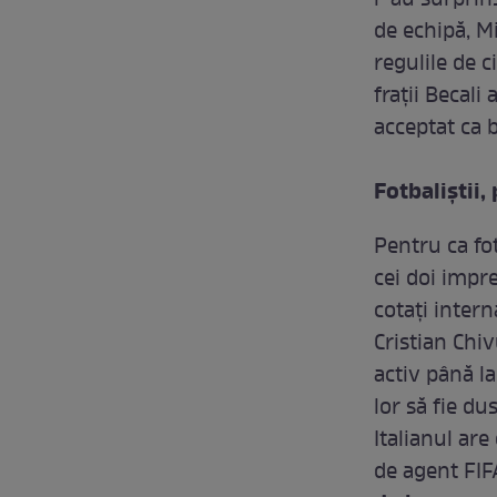
l-au surprin
de echipă, Mi
regulile de c
fraţii Becali
acceptat ca b
Fotbaliştii,
Pentru ca fot
cei doi impr
cotaţi intern
Cristian Chiv
activ până la
lor să fie du
Italianul are
de agent FIF