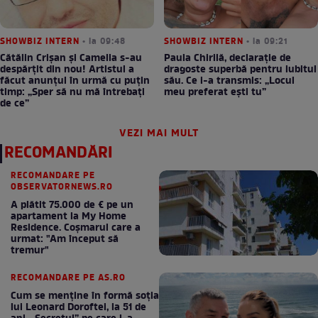
SHOWBIZ INTERN
• la 09:48
SHOWBIZ INTERN
• la 09:21
Cătălin Crișan și Camelia s-au
Paula Chirilă, declarație de
despărțit din nou! Artistul a
dragoste superbă pentru iubitul
făcut anunțul în urmă cu puțin
său. Ce i-a transmis: „Locul
timp: „Sper să nu mă întrebați
meu preferat ești tu”
de ce”
VEZI MAI MULT
RECOMANDĂRI
RECOMANDARE PE
OBSERVATORNEWS.RO
A plătit 75.000 de € pe un
apartament la My Home
Residence. Coşmarul care a
urmat: "Am început să
tremur"
RECOMANDARE PE AS.RO
Cum se menţine în formă soţia
lui Leonard Doroftei, la 51 de