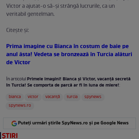
Victor a ajutat-o să-şi strângă lucrurile, ca un
veritabil gentelman.
Citeşte şi:
Prima imagine cu Bianca în costum de baie pe
anul ăsta! Vedeta se bronzează în Turcia alături
de Victor
Primele imagini! Bianca şi Victor, vacanţă secretă
În articolul
în Turcia! Se comporta de parcă ar fi în luna de miere!
:
bianca
victor
vacanţă
turcia
spynews
spynews.ro
Puteți urmări știrile SpyNews.ro și pe Google News
ȘTIRI