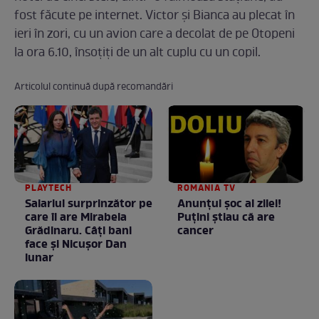
fost făcute pe internet. Victor şi Bianca au plecat în
ieri în zori, cu un avion care a decolat de pe Otopeni
la ora 6.10, însoţiţi de un alt cuplu cu un copil.
Articolul continuă după recomandări
PLAYTECH
ROMANIA TV
Salariul surprinzător pe
Anunţul şoc al zilei!
care îl are Mirabela
Puţini ştiau că are
Grădinaru. Câţi bani
cancer
face şi Nicuşor Dan
lunar