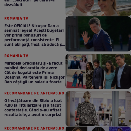
ani. „Secretul” pe care l-a
dezvăluit
ROMANIA TV
Este OFICIAL! Nicușor Dan a
semnat legea! Acești bugetari
vor primi bonusuri de
performanță consistente. Ei
sunt obligați, însă, să aducă și
bani la bugetul de stat
ROMANIA TV
Mirabela Grădinaru și-a făcut
publică declarația de avere.
Cât de bogată este Prima
Doamnă. Partenera lui Nicușor
Dan câștigă un salariu foarte
bun în fiecare lună!
RECOMANDARE PE ANTENA3.RO
O învățătoare din Sibiu a luat
4,90 la Titularizare și a făcut
contestație. Când s-au afișat
rezultatele, a avut o surpriză
RECOMANDARE PE ANTENA3.RO