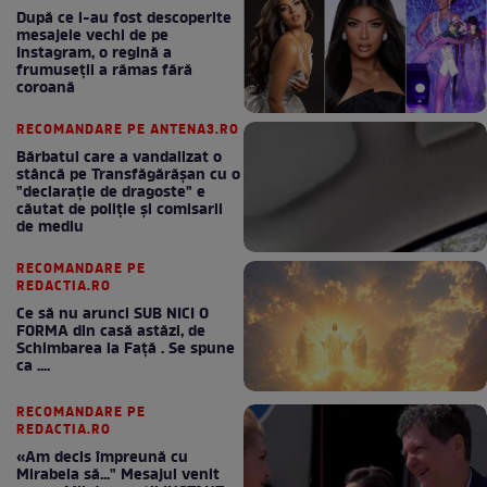
După ce i-au fost descoperite
mesajele vechi de pe
Instagram, o regină a
frumuseții a rămas fără
coroană
RECOMANDARE PE ANTENA3.RO
Bărbatul care a vandalizat o
stâncă pe Transfăgărășan cu o
"declaraţie de dragoste" e
căutat de poliție și comisarii
de mediu
RECOMANDARE PE
REDACTIA.RO
Ce să nu arunci SUB NICI O
FORMA din casă astăzi, de
Schimbarea la Față . Se spune
ca ....
RECOMANDARE PE
REDACTIA.RO
«Am decis împreună cu
Mirabela să..." Mesajul venit