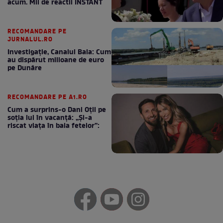
acum. Mii de reactii INSTANT
RECOMANDARE PE
JURNALUL.RO
Investigație, Canalul Bala: Cum
au dispărut milioane de euro
pe Dunăre
RECOMANDARE PE A1.RO
Cum a surprins-o Dani Oțil pe
soția lui în vacanță: „Și-a
riscat viața în baia fetelor”: