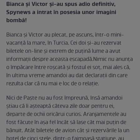
Bianca şi Victor şi-au spus adio definitiv,
Spynews a intrat în posesia unor imagini
bombă!
Bianca şi Victor au plecat, pe ascuns, într-o mini-
vacanţă la mare, în Turcia. Cei doi şi-au rezervat
biletele on-line şi extrem de puţină lume a avut
informaţii despre aceasta escapadă.Nimic nu anunţa
o împăcare între roşcată şi fostul ei soţ, mai ales că,
în ultima vreme amandoi au dat declaraţii din care
rezulta clar că nu mai e loc de o relaţie.
Nici de Paşte nu au fost împreună, însă amandoi
ştiau că îi aşteaptă câteva zile doar pentru ei,
departe de ochii oricărui curios. Aranjamentele au
fost făcute în aşa fel încât să lase cât mai puţin de
bănuit. Atât biletele de avion cât şi rezervările la un
hotel de cinci stele, dintr-o faimoasă staţiune, au