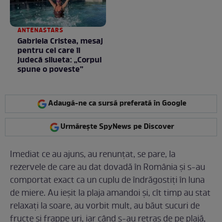
ANTENASTARS
Gabriela Cristea, mesaj
pentru cei care îi
judecă silueta: „Corpul
spune o poveste”
Adaugă-ne ca sursă preferată în Google
Urmărește SpyNews pe Discover
Imediat ce au ajuns, au renunţat, se pare, la
rezervele de care au dat dovadă în România şi s-au
comportat exact ca un cuplu de îndrăgostiţi în luna
de miere. Au ieşit la plaja amandoi şi, cît timp au stat
relaxaţi la soare, au vorbit mult, au băut sucuri de
fructe şi frappe uri, iar când s-au retras de pe plajă,