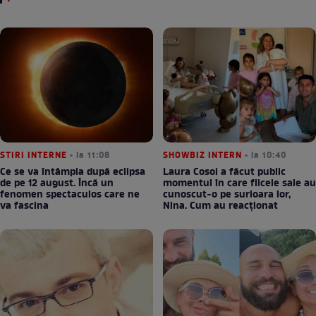
STIRI INTERNE
• la 11:08
SHOWBIZ INTERN
• la 10:40
Ce se va întâmpla după eclipsa
Laura Cosoi a făcut public
de pe 12 august. Încă un
momentul în care fiicele sale au
fenomen spectaculos care ne
cunoscut-o pe surioara lor,
va fascina
Nina. Cum au reacționat