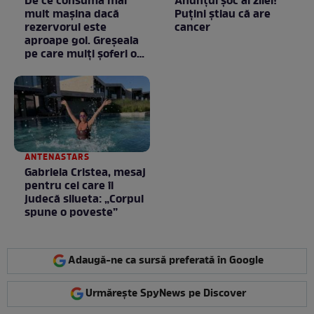
De ce consumă mai
Anunţul şoc al zilei!
mult mașina dacă
Puţini ştiau că are
rezervorul este
cancer
aproape gol. Greșeala
pe care mulți șoferi o
fac fără să știe
ANTENASTARS
Gabriela Cristea, mesaj
pentru cei care îi
judecă silueta: „Corpul
spune o poveste”
Adaugă-ne ca sursă preferată în Google
Urmărește SpyNews pe Discover