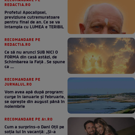
RECOMANDARE PE
REDACTIA.RO
Profetul Apocalipsei,
previziune cutremuratoare
pentru final de an. Ce se va
intampla cu LUMEA e TERIBIL
RECOMANDARE PE
REDACTIA.RO
Ce să nu arunci SUB NICI O
FORMA din casă astăzi, de
Schimbarea la Față . Se spune
ca ....
RECOMANDARE PE
JURNALUL.RO
Vom avea apă după program:
curge în ianuarie și februarie,
se oprește din august până în
noiembrie
RECOMANDARE PE A1.RO
Cum a surprins-o Dani Oțil pe
soția lui în vacanță: „Și-a