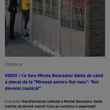
Citeşte şi:
VIDEO / Ce face Mirela Boureanu Vaida de când
a plecat de la "Mireasă pentru fiul meu": "Am
devenit casnică!"
Transformarea radicală a Mirelei Boureanu Vaida
În articolul
înainte să devină mamă! Cum au surprins-o paparazzii