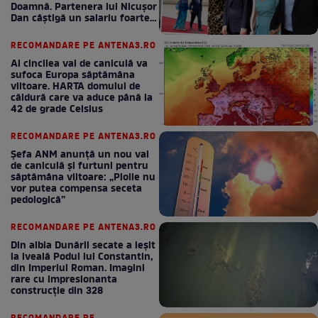
Doamnă. Partenera lui Nicușor
Dan câștigă un salariu foarte
bun în fiecare lună!
RECOMANDARE PE ANTENA3.RO
Al cincilea val de caniculă va
sufoca Europa săptămâna
viitoare. HARTA domului de
căldură care va aduce până la
42 de grade Celsius
RECOMANDARE PE ANTENA3.RO
Șefa ANM anunță un nou val
de caniculă și furtuni pentru
săptămâna viitoare: „Ploile nu
vor putea compensa seceta
pedologică”
RECOMANDARE PE ANTENA3.RO
Din albia Dunării secate a ieșit
la iveală Podul lui Constantin,
din Imperiul Roman. Imagini
rare cu impresionanta
construcție din 328