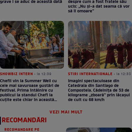
grave i se aduc de această dată
despre cum a fost fratele său
ucis: „Nu și-a dat seama că vor
să îl omoare”
SHOWBIZ INTERN
• la 12:39
STIRI INTERNATIONALE
• la 12:35
Chefii vin la Summer Well cu
Imagini spectaculoase din
cele mai savuroase gustări de
Catedrala din Santiago de
festival. Prima întâlnire cu
Compostela. Cădelnița de 53 de
publicul la standul Chefi la
kilograme „zboară” prin lăcașul
cuțite este chiar în această
de cult cu 68 km/h
seară!
VEZI MAI MULT
RECOMANDĂRI
RECOMANDARE PE