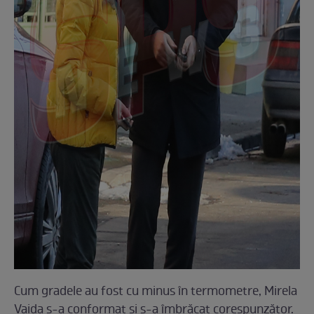
Cum gradele au fost cu minus în termometre, Mirela
Vaida s-a conformat şi s-a îmbrăcat corespunzător.