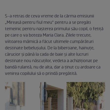
S-a retras de ceva vreme de la cârma emisiunii
„Mireasă pentru fiul meu“ pentru a se pregăti
temeinic pentru naşterea primului său copil, o fetiţă
pe care o va boteza Maria Clara. Zilele trecute,
viitoarea mămică a făcut ultimele cumpărături
destinate bebeluşului. De la biberoane, hainuţe,
cărucior şi până la cada de baie şi alte lucruri
destinate nou născuţilor, vedeta a achiziţionat pe
bandă rulantă, nu de alta, dar a ţinut cu ardoare ca
venirea copilului să o prindă pregătită.