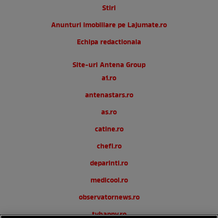
Stiri
Anunturi imobiliare pe Lajumate.ro
Echipa redactionala
Site-uri Antena Group
a1.ro
antenastars.ro
as.ro
catine.ro
chefi.ro
deparinti.ro
medicool.ro
observatornews.ro
tvhappy.ro