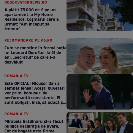
OBSERVATORNEWS.RO
A plătit 75.000 de € pe un
apartament la My Home
Residence. Coşmarul care a
urmat: "Am început să
tremur"
RECOMANDARE PE AS.RO
Cum se menţine în formă soţia
lui Leonard Doroftei, la 51 de
ani. „Secretul” pe care l-a
dezvăluit
ROMANIA TV
Este OFICIAL! Nicușor Dan a
semnat legea! Acești bugetari
vor primi bonusuri de
performanță consistente. Ei
sunt obligați, însă, să aducă și
bani la bugetul de stat
ROMANIA TV
Mirabela Grădinaru și-a făcut
publică declarația de avere.
Cât de bogată este Prima