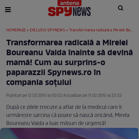
HOMEPAGE
»
EXCLUSIV SPYNEWS
» Transformarea radicală a Mirelei Boureanu Vaida înainte să devină mamă! Cum au surprins-o paparazzii Spynews.ro în compania soţului
Transformarea radicală a Mirelei
Boureanu Vaida înainte să devină
mamă! Cum au surprins-o
paparazzii Spynews.ro în
compania soţului
Publicat pe 12.02.2015 la 00:02 Actualizat pe 11.02.2015 la 23:32
După ce zilele trecute a aflat de la medicul care îi
urmăreşte sarcina că poate să nască oricând, Mirela
Boureanu Vaida a luat măsuri de urgenţă!