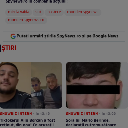
Spynews.ro în compania soţului
:
mirela vaida
sot
nastere
monden spynews
monden spynews.ro
Puteți urmări știrile SpyNews.ro și pe Google News
ȘTIRI
SHOWBIZ INTERN
• la 13:49
SHOWBIZ INTERN
• la 13:09
Tiktokerul Alin Borcan a fost
Sora lui Mario Berinde,
reținut, din nou! Ce acuzații
declarații cutremurătoare