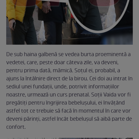
De sub haina galbenă se vedea burta proeminentă a
vedetei, care, peste doar câteva zile, va deveni,
pentru prima dată, mămică. Soțul ei, probabil, a
ajuns la întâlnire direct de la birou. Cei doi au intrat în
sediul unei fundaţii, unde, potrivit informaţiilor
noastre, urmează un curs prenatal. Soţii Vaida vor fi
pregătiţi pentru îngrijirea bebeluşului, ei învăţând
astfel tot ce trebuie să facă în momentul în care vor
deveni părinţi, astfel încât bebeluşul să aibă parte de
confort.