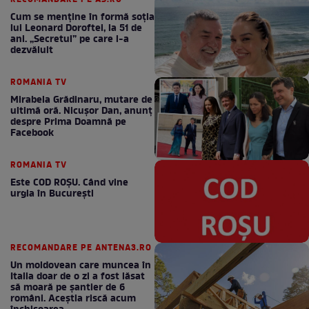
Cum se menţine în formă soţia
lui Leonard Doroftei, la 51 de
ani. „Secretul” pe care l-a
dezvăluit
ROMANIA TV
Mirabela Grădinaru, mutare de
ultimă oră. Nicuşor Dan, anunţ
despre Prima Doamnă pe
Facebook
ROMANIA TV
Este COD ROŞU. Când vine
urgia în Bucureşti
RECOMANDARE PE ANTENA3.RO
Un moldovean care muncea în
Italia doar de o zi a fost lăsat
să moară pe şantier de 6
români. Aceștia riscă acum