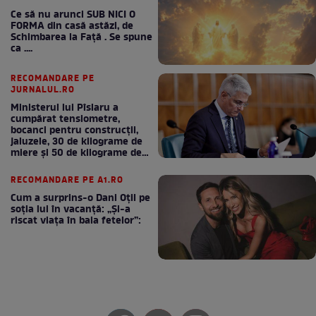
Ce să nu arunci SUB NICI O
FORMA din casă astăzi, de
Schimbarea la Față . Se spune
ca ....
RECOMANDARE PE
JURNALUL.RO
Ministerul lui Pîslaru a
cumpărat tensiometre,
bocanci pentru construcții,
jaluzele, 30 de kilograme de
miere și 50 de kilograme de
cafea
RECOMANDARE PE A1.RO
Cum a surprins-o Dani Oțil pe
soția lui în vacanță: „Și-a
riscat viața în baia fetelor”: