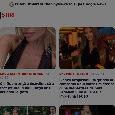
Puteți urmări știrile SpyNews.ro și pe Google News
ȘTIRI
SHOWBIZ INTERNATIONAL
• la
SHOWBIZ INTERN
• la 09:43
10:32
Bianca Drăgușanu, surprinsă în
O influenceriță a dezvăluit că a
compania unui bărbat misterios
fost jefuită în Bali! Hoțul ar fi
după despărțirea de Gabi
acționat la țintă
Bădălău! Cum au apărut
împreună | FOTO