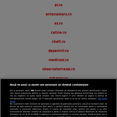
a1.ro
antenastars.ro
as.ro
catine.ro
chefi.ro
deparinti.ro
medicool.ro
observatornews.ro
tvhappy.ro
Nouă ne pasă ca datele tale personale să rămână confidențiale
useit.ro
589
Noi și partenerii noștri
stocăm și/sau accesăm informații pe dispozitivul dvs., precum identificatorii cookie
unici pentru prelucrarea datelor cu caracter personal. Puteți accepta sau gestiona preferințele dvs. făcând clic
zutv.ro
mai jos, respectiv vă puteți opune utilizării unui interes legitim în orice moment pe pagina cu politica de
Mai multe
confidențialitate. Aceste alegeri vor fi raportate partenerilor noștri și nu vă vor afecta navigarea.
detalii
Noi si partenerii nostri (retelele de socializare si agentiile de publicitate partenere, precum si furnizorii nostri de
Trends AntenaPLAY
servicii de date analitice) prelucram date pentru a permite website-ului sa functioneze, pentru a personaliza
continutul si anunturile publicitare afisate in functie de interesele si/sau profilul dvs., pentru a va oferi
functionalitati aferente retelelor de socializare si pentru a analiza traficul pe website. Beneficiati de drepturile
AntenaPLAY
prevazute de art. 15-22 din GDPR in legatura cu prelucrarea datelor cu caracter personal. Aceste drepturi pot fi