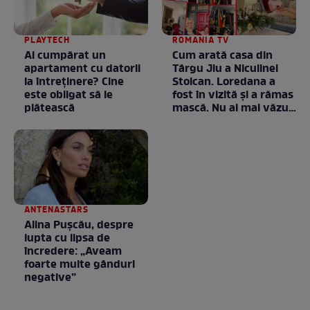
PLAYTECH
ROMANIA TV
Ai cumpărat un
Cum arată casa din
apartament cu datorii
Târgu Jiu a Niculinei
la întreținere? Cine
Stoican. Loredana a
este obligat să le
fost în vizită și a rămas
plătească
mască. Nu ai mai văzut
la nimeni așa ceva:
Fără cuvinte / VIDEO
ANTENASTARS
Alina Pușcău, despre
lupta cu lipsa de
încredere: „Aveam
foarte multe gânduri
negative”