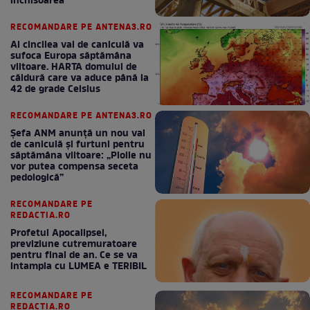
închisoarea
RECOMANDARE PE ANTENA3.RO
Al cincilea val de caniculă va
sufoca Europa săptămâna
viitoare. HARTA domului de
căldură care va aduce până la
42 de grade Celsius
RECOMANDARE PE ANTENA3.RO
Șefa ANM anunță un nou val
de caniculă și furtuni pentru
săptămâna viitoare: „Ploile nu
vor putea compensa seceta
pedologică”
RECOMANDARE PE
REDACTIA.RO
Profetul Apocalipsei,
previziune cutremuratoare
pentru final de an. Ce se va
intampla cu LUMEA e TERIBIL
RECOMANDARE PE
REDACTIA.RO