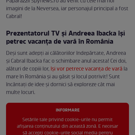
Paparazzii Spynews.ro au venit cu cele mai noi
imagini de la Neversea, iar personajul principal a fost
Cabral!
Prezentatorul TV și Andreea Ibacka își
petrec vacanța de vară în România
Deși sunt adepți ai călătoriilor îndepărtate, Andreea
și Cabral Ibacka fac o schimbare anul acesta! Cei doi,
alături de copiii lor,
își vor petrece vacanța de vară
la
mare în România și au găsit și locul potrivit! Sunt
încântați de idee și dornici să exploreze cât mai
multe locuri.
INFORMARE
Setările tale privind cookie-urile nu permit
afișarea conținutului din această zonă. E necesar
să accepți cookie-urile social media pentru