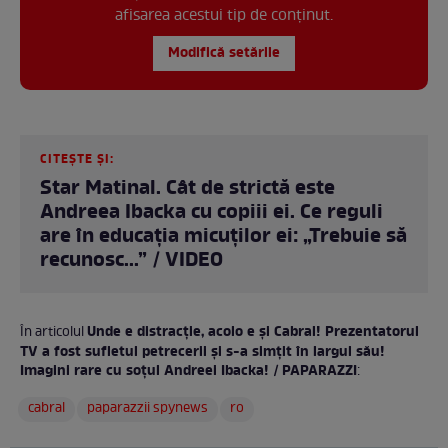
afisarea acestui tip de conținut.
Modifică setările
CITEȘTE ȘI:
Star Matinal. Cât de strictă este
Andreea Ibacka cu copiii ei. Ce reguli
are în educația micuților ei: „Trebuie să
recunosc...” / VIDEO
Unde e distracție, acolo e și Cabral! Prezentatorul
În articolul
TV a fost sufletul petrecerii și s-a simțit în largul său!
Imagini rare cu soțul Andreei Ibacka! / PAPARAZZI
:
cabral
paparazzii spynews
ro