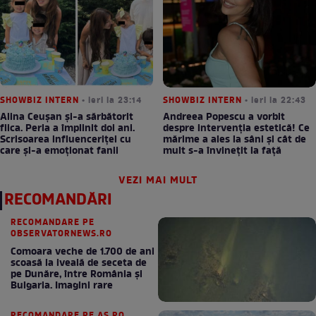
SHOWBIZ INTERN
• ieri la 23:14
SHOWBIZ INTERN
• ieri la 22:43
Alina Ceușan și-a sărbătorit
Andreea Popescu a vorbit
fiica. Perla a împlinit doi ani.
despre intervenția estetică! Ce
Scrisoarea influenceriței cu
mărime a ales la sâni și cât de
care și-a emoționat fanii
mult s-a învinețit la față
VEZI MAI MULT
RECOMANDĂRI
RECOMANDARE PE
OBSERVATORNEWS.RO
Comoara veche de 1.700 de ani
scoasă la iveală de seceta de
pe Dunăre, între România şi
Bulgaria. Imagini rare
RECOMANDARE PE AS.RO