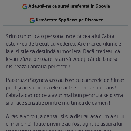
Adaugă-ne ca sursă preferată în Google
Urmărește SpyNews pe Discover
Știm cu toții că o personalitate ca cea a lui Cabral
este greu de trecut cu vederea. Are mereu glumele
la el și știe să destindă atmosfera. Dacă credeați că
le-ați văzut pe toate, stați să vedeți cât de bine se
distrează Cabral la petreceri!
Paparazzii Spynews.ro au fost cu camerele de filmat
pe el și au surprins cele mai fresh micări de dans!
Cabral a dat tot ce a avut mai bun pentru a se distra
și a face senzație printre mulțimea de oameni!
A râs, a vorbit, a dansat și s-a distrat așa cum a știut
el mai bine! Toate privirile au fost ațintite asupra lui!