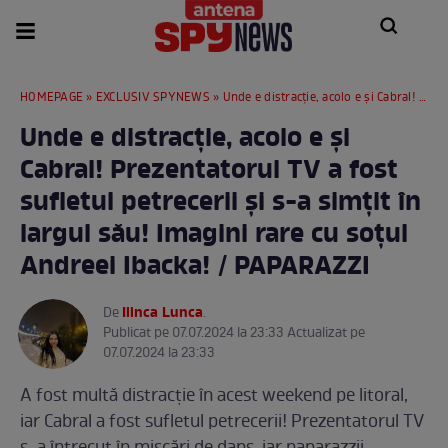
HOMEPAGE
»
EXCLUSIV SPYNEWS
» Unde e distracție, acolo e și Cabral! Prezentatorul TV a fost sufletul petrecerii și s-a simțit în largul său! Imagini rare cu soțul Andreei Ibacka! / PAPARAZZI
Unde e distracție, acolo e și
Cabral! Prezentatorul TV a fost
sufletul petrecerii și s-a simțit în
largul său! Imagini rare cu soțul
Andreei Ibacka! / PAPARAZZI
Ilinca Lunca
De
.
Publicat pe 07.07.2024 la 23:33 Actualizat pe
07.07.2024 la 23:33
A fost multă distracție în acest weekend pe litoral,
iar Cabral a fost sufletul petrecerii! Prezentatorul TV