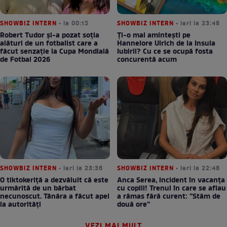
SHOWBIZ INTERN
• la 00:15
SHOWBIZ INTERN
• ieri la 23:48
Robert Tudor și-a pozat soția
Ți-o mai amintești pe
alături de un fotbalist care a
Hannelore Ulrich de la Insula
făcut senzație la Cupa Mondială
Iubirii? Cu ce se ocupă fosta
de Fotbal 2026
concurentă acum
SHOWBIZ INTERN
• ieri la 23:36
SHOWBIZ INTERN
• ieri la 22:48
O tiktokeriță a dezvăluit că este
Anca Serea, incident în vacanța
urmărită de un bărbat
cu copiii! Trenul în care se aflau
necunoscut. Tânăra a făcut apel
a rămas fără curent: ”Stăm de
la autorități
două ore”
VEZI MAI MULT