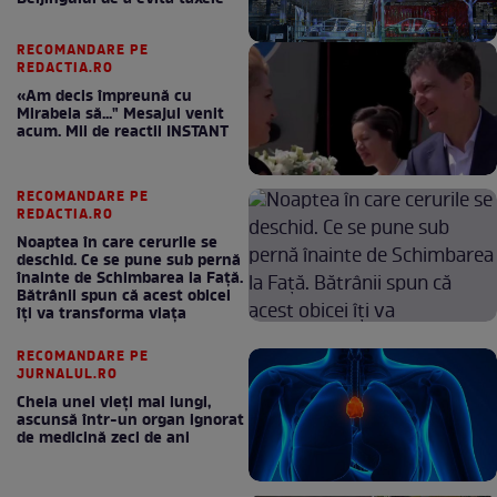
RECOMANDARE PE
REDACTIA.RO
«Am decis împreună cu
Mirabela să..." Mesajul venit
acum. Mii de reactii INSTANT
RECOMANDARE PE
REDACTIA.RO
Noaptea în care cerurile se
deschid. Ce se pune sub pernă
înainte de Schimbarea la Față.
Bătrânii spun că acest obicei
îți va transforma viața
RECOMANDARE PE
JURNALUL.RO
Cheia unei vieți mai lungi,
ascunsă într-un organ ignorat
de medicină zeci de ani