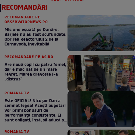
RECOMANDĂRI
RECOMANDARE PE
OBSERVATORNEWS.RO
Misiune eșuată pe Dunăre:
Barjele nu au fost scufundate.
Oprirea Reactorului 2 de la
Cernavodă, inevitabilă
RECOMANDARE PE AS.RO
Are nouă copii cu patru femei,
dar e măcinat de un mare
regret. Marea dragoste l-a
„distrus”
ROMANIA TV
Este OFICIAL! Nicușor Dan a
semnat legea! Acești bugetari
vor primi bonusuri de
performanță consistente. Ei
sunt obligați, însă, să aducă și
bani la bugetul de stat
ROMANIA TV