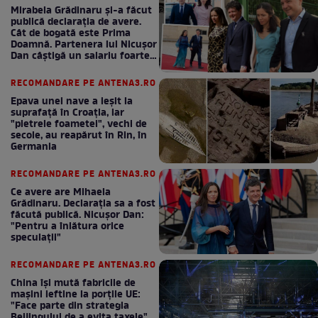
Mirabela Grădinaru și-a făcut
publică declarația de avere.
Cât de bogată este Prima
Doamnă. Partenera lui Nicușor
Dan câștigă un salariu foarte
bun în fiecare lună!
RECOMANDARE PE ANTENA3.RO
Epava unei nave a ieșit la
suprafață în Croația, iar
"pietrele foametei", vechi de
secole, au reapărut în Rin, în
Germania
RECOMANDARE PE ANTENA3.RO
Ce avere are Mihaela
Grădinaru. Declarația sa a fost
făcută publică. Nicușor Dan:
"Pentru a înlătura orice
speculații"
RECOMANDARE PE ANTENA3.RO
China își mută fabricile de
mașini ieftine la porțile UE:
"Face parte din strategia
Beijingului de a evita taxele"