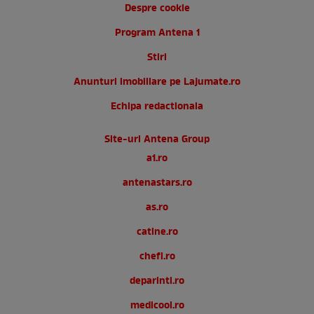
Despre cookie
Program Antena 1
Stiri
Anunturi imobiliare pe Lajumate.ro
Echipa redactionala
Site-uri Antena Group
a1.ro
antenastars.ro
as.ro
catine.ro
chefi.ro
deparinti.ro
medicool.ro