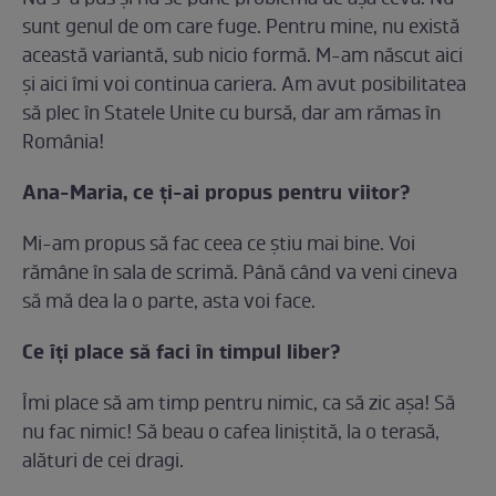
Nu s-a pus şi nu se pune problema de aşa ceva. Nu
sunt genul de om care fuge. Pentru mine, nu există
această variantă, sub nicio formă. M-am născut aici
şi aici îmi voi continua cariera. Am avut posibilitatea
să plec în Statele Unite cu bursă, dar am rămas în
România!
Ana-Maria, ce ţi-ai propus pentru viitor?
Mi-am propus să fac ceea ce ştiu mai bine. Voi
rămâne în sala de scrimă. Până când va veni cineva
să mă dea la o parte, asta voi face.
Ce îţi place să faci în timpul liber?
Îmi place să am timp pentru nimic, ca să zic aşa! Să
nu fac nimic! Să beau o cafea liniştită, la o terasă,
alături de cei dragi.