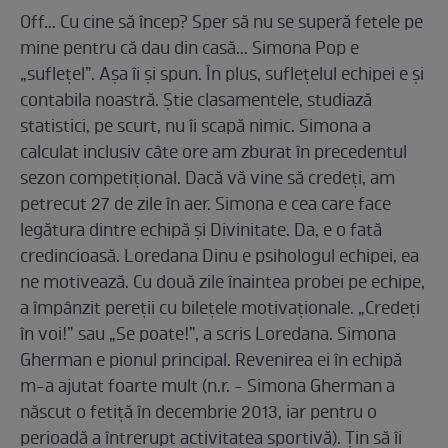
Off... Cu cine să încep? Sper să nu se superă fetele pe
mine pentru că dau din casă... Simona Pop e
„sufleţel”. Aşa îi şi spun. În plus, sufleţelul echipei e şi
contabila noastră. Ştie clasamentele, studiază
statistici, pe scurt, nu îi scapă nimic. Simona a
calculat inclusiv câte ore am zburat în precedentul
sezon competiţional. Dacă vă vine să credeţi, am
petrecut 27 de zile în aer. Simona e cea care face
legătura dintre echipă şi Divinitate. Da, e o fată
credincioasă. Loredana Dinu e psihologul echipei, ea
ne motivează. Cu două zile înaintea probei pe echipe,
a împânzit pereţii cu bileţele motivaţionale. „Credeţi
în voi!” sau „Se poate!”, a scris Loredana. Simona
Gherman e pionul principal. Revenirea ei în echipă
m-a ajutat foarte mult (n.r. - Simona Gherman a
născut o fetiţă în decembrie 2013, iar pentru o
perioadă a întrerupt activitatea sportivă). Ţin să îi