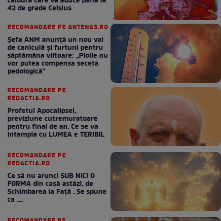
căldură care va aduce până la
42 de grade Celsius
RECOMANDARE PE ANTENA3.RO
Șefa ANM anunță un nou val
de caniculă și furtuni pentru
săptămâna viitoare: „Ploile nu
vor putea compensa seceta
pedologică”
RECOMANDARE PE
REDACTIA.RO
Profetul Apocalipsei,
previziune cutremuratoare
pentru final de an. Ce se va
intampla cu LUMEA e TERIBIL
RECOMANDARE PE
REDACTIA.RO
Ce să nu arunci SUB NICI O
FORMA din casă astăzi, de
Schimbarea la Față . Se spune
ca ....
RECOMANDARE PE