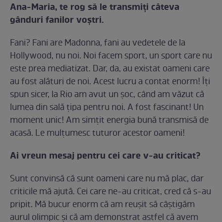
Ana-Maria, te rog să le transmiţi câteva
gânduri fanilor voştri.
Fani? Fani are Madonna, fani au vedetele de la
Hollywood, nu noi. Noi facem sport, un sport care nu
este prea mediatizat. Dar, da, au existat oameni care
au fost alături de noi. Acest lucru a contat enorm! Îţi
spun sicer, la Rio am avut un şoc, când am văzut că
lumea din sală ţipa pentru noi. A fost fascinant! Un
moment unic! Am simţit energia bună transmisă de
acasă. Le mulţumesc tuturor acestor oameni!
Ai vreun mesaj pentru cei care v-au criticat?
Sunt convinsă că sunt oameni care nu mă plac, dar
criticile mă ajută. Cei care ne-au criticat, cred că s-au
pripit. Mă bucur enorm că am reuşit să câştigăm
aurul olimpic şi că am demonstrat astfel că avem