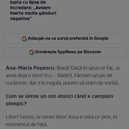
lupta cu lipsa de
încredere: „Aveam
foarte multe gânduri
negative”
Adaugă-ne ca sursă preferată în Google
Urmărește SpyNews pe Discover
Ana-Maria Popescu:
Bună! Dacă îţi spun ce fac, ai
avea deja o ştire! (n.r. - Râde!). Făceam un pic de
curăţenie, dar e în regulă, putem să stăm de vorbă.
Cum se simte un om atunci când e campion
olimpic?
Liber! Serios, se simte liber! Asta e ceea ce simt, în
momentul de faţă.