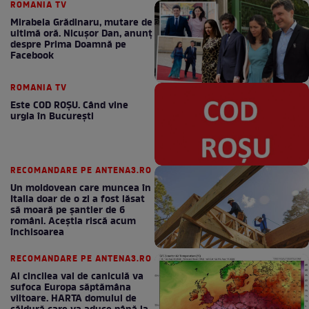
ROMANIA TV
Mirabela Grădinaru, mutare de
ultimă oră. Nicuşor Dan, anunţ
despre Prima Doamnă pe
Facebook
ROMANIA TV
Este COD ROŞU. Când vine
urgia în Bucureşti
RECOMANDARE PE ANTENA3.RO
Un moldovean care muncea în
Italia doar de o zi a fost lăsat
să moară pe şantier de 6
români. Aceștia riscă acum
închisoarea
RECOMANDARE PE ANTENA3.RO
Al cincilea val de caniculă va
sufoca Europa săptămâna
viitoare. HARTA domului de