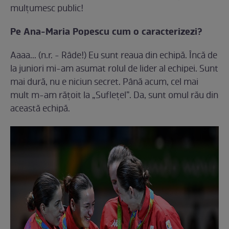
mulţumesc public!
Pe Ana-Maria Popescu cum o caracterizezi?
Aaaa... (n.r. - Râde!) Eu sunt reaua din echipă. Încă de
la juniori mi-am asumat rolul de lider al echipei. Sunt
mai dură, nu e niciun secret. Până acum, cel mai
mult m-am răţoit la „Sufleţel”. Da, sunt omul rău din
această echipă.