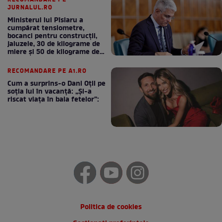
JURNALUL.RO
Ministerul lui Pîslaru a
cumpărat tensiometre,
bocanci pentru construcții,
jaluzele, 30 de kilograme de
miere și 50 de kilograme de
cafea
RECOMANDARE PE A1.RO
Cum a surprins-o Dani Oțil pe
soția lui în vacanță: „Și-a
riscat viața în baia fetelor”:
Politica de cookies