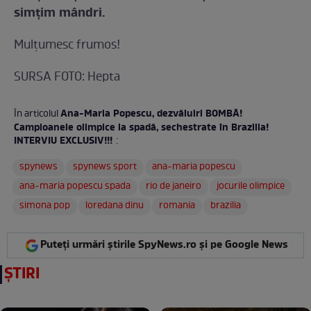
simţim mândri.
Mulţumesc frumos!
SURSA FOTO: Hepta
Ana-Maria Popescu, dezvăluiri BOMBĂ!
În articolul
Campioanele olimpice la spadă, sechestrate în Brazilia!
INTERVIU EXCLUSIV!!!
:
spynews
spynews sport
ana-maria popescu
ana-maria popescu spada
rio de janeiro
jocurile olimpice
simona pop
loredana dinu
romania
brazilia
Puteți urmări știrile SpyNews.ro și pe Google News
ȘTIRI