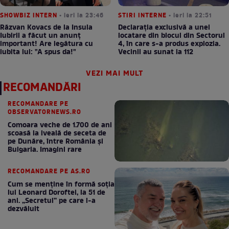
SHOWBIZ INTERN
• ieri la 23:46
STIRI INTERNE
• ieri la 22:51
Răzvan Kovacs de la Insula
Declarația exclusivă a unei
Iubirii a făcut un anunț
locatare din blocul din Sectorul
important! Are legătura cu
4, în care s-a produs explozia.
iubita lui: "A spus da!"
Vecinii au sunat la 112
VEZI MAI MULT
RECOMANDĂRI
RECOMANDARE PE
OBSERVATORNEWS.RO
Comoara veche de 1.700 de ani
scoasă la iveală de seceta de
pe Dunăre, între România şi
Bulgaria. Imagini rare
RECOMANDARE PE AS.RO
Cum se menţine în formă soţia
lui Leonard Doroftei, la 51 de
ani. „Secretul” pe care l-a
dezvăluit