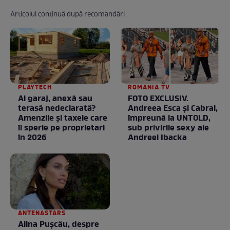
Articolul continuă după recomandări
PLAYTECH
ROMANIA TV
Ai garaj, anexă sau
FOTO EXCLUSIV.
terasă nedeclarată?
Andreea Esca şi Cabral,
Amenzile și taxele care
împreună la UNTOLD,
îi sperie pe proprietari
sub privirile sexy ale
în 2026
Andreei Ibacka
ANTENASTARS
Alina Pușcău, despre