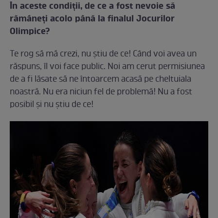
În aceste condiţii, de ce a fost nevoie să
rămâneţi acolo până la finalul Jocurilor
Olimpice?
Te rog să mă crezi, nu ştiu de ce! Când voi avea un
răspuns, îl voi face public. Noi am cerut permisiunea
de a fi lăsate să ne întoarcem acasă pe cheltuiala
noastră. Nu era niciun fel de problemă! Nu a fost
posibil şi nu ştiu de ce!