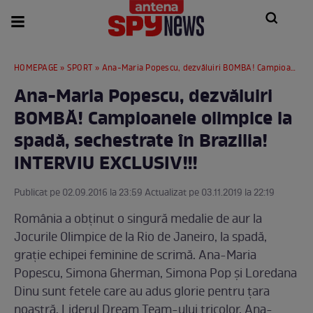
HOMEPAGE
»
SPORT
» Ana-Maria Popescu, dezvăluiri BOMBĂ! Campioanele olimpice la spadă, sechestrate în Brazilia! INTERVIU EXCLUSIV!!!
Ana-Maria Popescu, dezvăluiri
BOMBĂ! Campioanele olimpice la
spadă, sechestrate în Brazilia!
INTERVIU EXCLUSIV!!!
Publicat pe 02.09.2016 la 23:59 Actualizat pe 03.11.2019 la 22:19
România a obţinut o singură medalie de aur la
Jocurile Olimpice de la Rio de Janeiro, la spadă,
graţie echipei feminine de scrimă. Ana-Maria
Popescu, Simona Gherman, Simona Pop şi Loredana
Dinu sunt fetele care au adus glorie pentru ţara
noastră. Liderul Dream Team-ului tricolor, Ana-