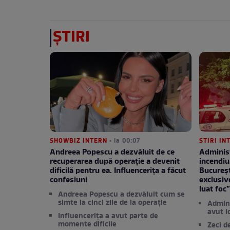
ȘTIRI
SHOWBIZ INTERN
• la 00:07
STIRI IN
Andreea Popescu a dezvăluit de ce
Administ
recuperarea după operație a devenit
incendiu
dificilă pentru ea. Influencerița a făcut
București
confesiuni
exclusiv
luat foc
Andreea Popescu a dezvăluit cum se
simte la cinci zile de la operație
Admini
avut l
Influencerița a avut parte de
momente dificile
Zeci d