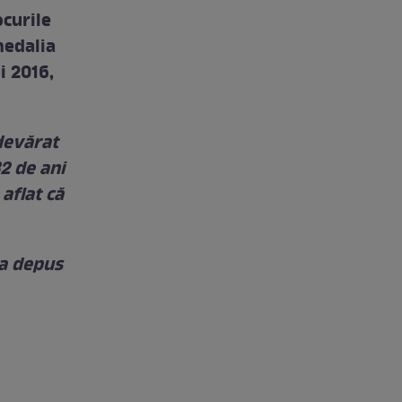
ocurile
medalia
i 2016,
devărat
2 de ani
 aflat că
-a depus