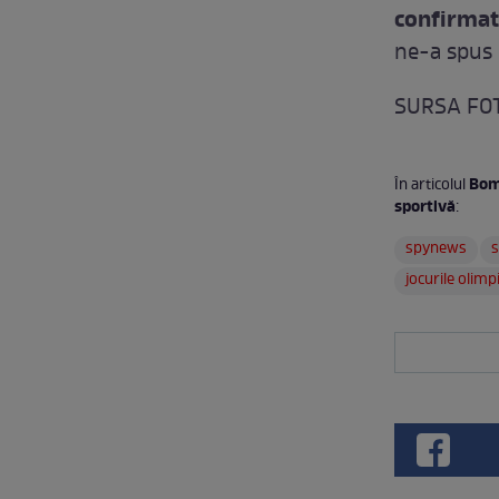
confirmat
ne-a spus 
SURSA FOT
Bom
În articolul
sportivă
:
spynews
jocurile olimp