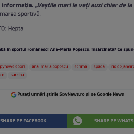
 informaţia.
„Veştile mari le veţi auzi chiar de l
marea sportivă.
O: Hepta
bă în sportul românesc! Ana-Maria Popescu, însărcinată? Ce spu
spynews sport
ana-maria popescu
scrima
spada
rio de janeir
ice
sarcina
Puteți urmări știrile SpyNews.ro și pe Google News
SHARE PE FACEBOOK
SHARE PE WHATS