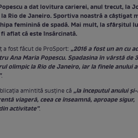
pescu a dat lovitura carierei, anul trecut, la J
 la Rio de Janeiro. Sportiva noastră a câştigat 
hipa feminină de spadă. Mai mult, la sfârşitul lu
fi aflat că este însărcinată.
„2016 a fost un an cu a
 a fost făcut de ProSport:
tru Ana Maria Popescu. Spadasina în vârstă de 3
ul olimpic la Rio de Janeiro, iar la finele anului a
”
.
„la începutul anului şi
blicaţia amintită susţine că
rentă viageră, ceea ce înseamnă, aproape sigur,
in activitate”
.