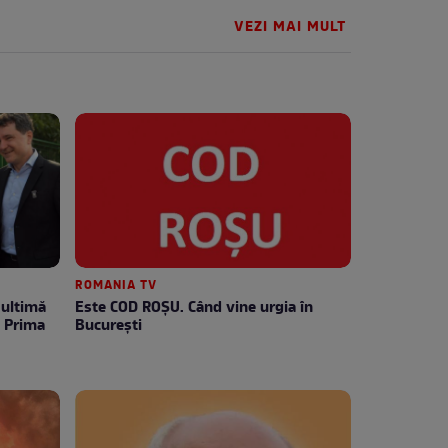
VEZI MAI MULT
ROMANIA TV
Este COD ROŞU. Când vine urgia în
e Prima
Bucureşti