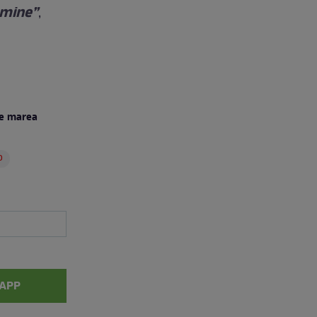
a mine”
,
ne marea
o
APP