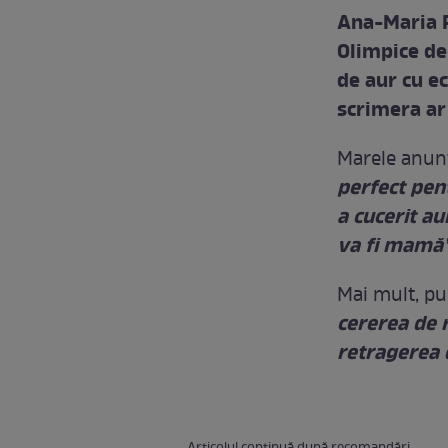
Ana-Maria Po
Olimpice de
de aur cu ec
scrimera ar 
Marele anunţ
perfect pen
a cucerit aur
va fi mamă
Mai mult, pu
cererea de 
retragerea d