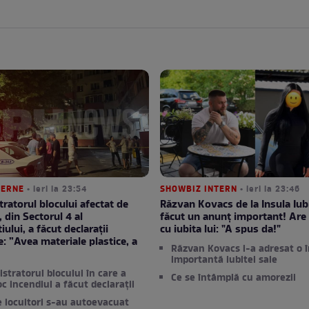
TERNE
• ieri la 23:54
SHOWBIZ INTERN
• ieri la 23:46
ratorul blocului afectat de
Răzvan Kovacs de la Insula Iubi
, din Sectorul 4 al
făcut un anunț important! Are 
ului, a făcut declarații
cu iubita lui: "A spus da!"
e: ”Avea materiale plastice, a
Răzvan Kovacs i-a adresat o 
”
importantă iubitei sale
stratorul blocului în care a
Ce se întâmplă cu amorezii
oc incendiul a făcut declarații
e locuitori s-au autoevacuat