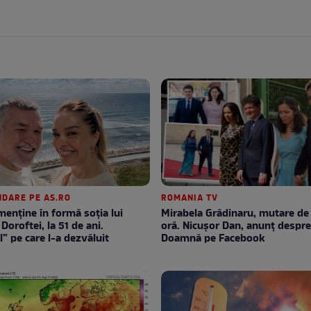
DARE PE AS.RO
ROMANIA TV
enţine în formă soţia lui
Mirabela Grădinaru, mutare de ultimă
Doroftei, la 51 de ani.
oră. Nicuşor Dan, anunţ despr
l” pe care l-a dezvăluit
Doamnă pe Facebook