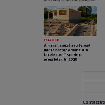
Articolul continuă după recomandări
PLAYTECH
Ai garaj, anexă sau terasă
nedeclarată? Amenzile și
taxele care îi sperie pe
proprietari în 2026
Contactat